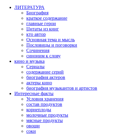
ЛИТЕРАТУРА
Биография
краткое содержание
главные герои
Цитаты из книг
кто автор
Основная тема и мысль
Пословицы и поговорки
Сочинения
синоним к слову
кино и музыка
Сериалы
содержание серий
биография актеров
актеры кино
биография музыкантов и артистов
Интересные факты
Условия хранения
состав продуктов
корнеплоды
молочные продукты
мясные продукты
овощи
соки