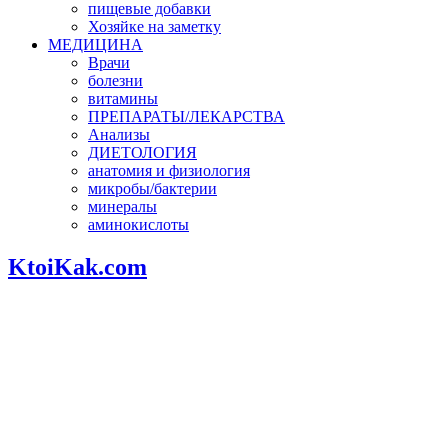
пищевые добавки
Хозяйке на заметку
МЕДИЦИНА
Врачи
болезни
витамины
ПРЕПАРАТЫ/ЛЕКАРСТВА
Анализы
ДИЕТОЛОГИЯ
анатомия и физиология
микробы/бактерии
минералы
аминокислоты
KtoiKak.com