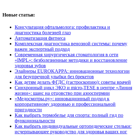
Новые статьи:
Консультация офтальмолога: профилактика и
диагностика болезней глаз
Автоматизация фитнеса
Комплексная диагностика венозной системы: почему
важен экспертный подход
Современная хирургическая стоматология в сети
«IMPL»: безболезненные методики и восстановление
здоровья зубов
Элайнеры EUROKAPPA: инновационные технологии
для безупречной улыбки без брекетов
Как детям делать ФГДС (гастроскопию): советы врачей
Синхронный цикл ЭКО и micro-TESE в центре «Линия
жизни»: шанс на отцовство при азооспермии
«Медосмотры.ру»: инновационный подход к
корпоративному здоровью и профессиональной
пригодности
Как выбрать термобелье для спорта: полный гид по
функциональности
Как выбрать индивидуальные ортопедические стельки:
исчерпывающее руководство для здоровья ваших ног