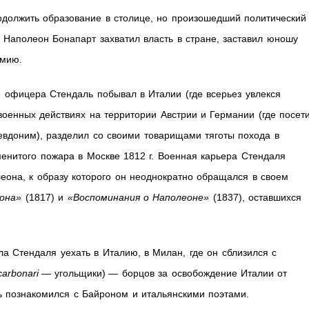
должить образование в столице, но произошедший политический
л Наполеон Бонапарт захватил власть в стране, заставил юношу
рмию.
 офицера Стендаль побывал в Италии (где всерьез увлекся
военных действиях на территории Австрии и Германии (где посет
евдоним), разделил со своими товарищами тяготы похода в
менитого пожара в Москве 1812 г. Военная карьера Стендаля
еона, к образу которого он неоднократно обращался в своем
она»
(1817) и
«Воспоминания о Наполеоне»
(1837), оставшихся
 Стендаля уехать в Италию, в Милан, где он сблизился с
carbonari
— угольщики) — борцов за освобождение Италии от
ь познакомился с Байроном и итальянскими поэтами.