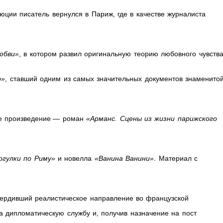
ции писатель вернулся в Париж, где в качестве журналиста
юбви»
, в котором развил оригинальную теорию любовного чувства
р»
, ставший одним из самых значительных документов знаменито
ое произведение — роман
«Арманс. Сцены из жизни парижского
огулки по Риму»
и новелла
«Ванина Ванини»
. Материал с
вердивший реалистическое направление во французской
на дипломатическую службу и, получив назначение на пост