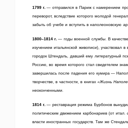
1799 г.
— отправился в Париж с намерением про
переворот, вследствие которого молодой генера
забыть об учебе и вступить в наполеоновскую а
1800–1814 г.
— годы военной службы. В качестве
изучением итальянской живописи), участвовал в 
городок Штендаль, давший ему литературный пс
Россию, во время которого стал свидетелем зна
завершилась после падения его кумира — Напол
творчестве, в частности, в книгах
«Жизнь Наполе
неоконченными.
1814 г.
— реставрация режима Бурбонов вынудила
политическим движением карбонариев (от итал.
власти иностранных государств. Там же Стендал