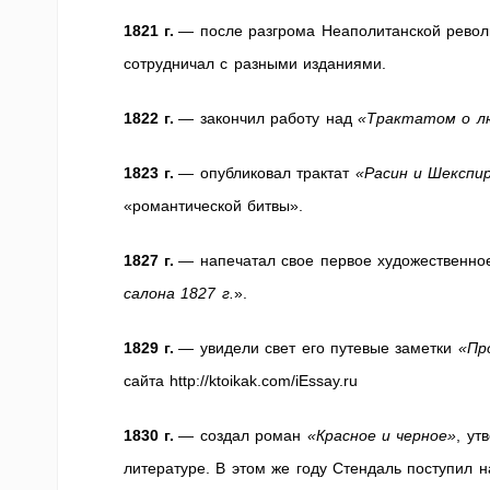
1821 г.
— после разгрома Неаполитанской револю
сотрудничал с разными изданиями.
1822 г.
— закончил работу над
«Трактатом о л
1823 г.
— опубликовал трактат
«Расин и Шекспи
«романтической битвы».
1827 г.
— напечатал свое первое художественн
салона 1827 г.
».
1829 г.
— увидели свет его путевые заметки
«Пр
сайта http://ktoikak.com/iEssay.ru
1830 г.
— создал роман
«Красное и черное»
, ут
литературе. В этом же году Стендаль поступил 