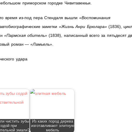
небольшом приморском городке Чивитавеккьи.
это время из-под пера Стендаля вышли
«Воспоминания
 автобиографические заметки
«Жизнь Анри Брюлара»
(1836), цик
ан
«Пармская обитель»
(1838), написанный всего за пятьдесят д
 новый роман —
«Ламьель»
.
ческого удара
ли чистить зубы
Из каких пород дерева
содой при
изготавливают элитную
ительной эмали?
мебель