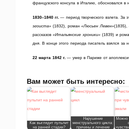
французского консула в Италию, обосновался в 
1830–1840 гг.
— период творческого взлета. За 
эгоиста»
(1832), роман
«Люсьен Левен»
(1835),
рассказов
«Итальянские хроники»
(1839) и ром
дня. В конце этого периода писатель взялся за
22 марта 1842 г.
— умер в Париже от апоплекси
Вам может быть интересно:
Нарушение
Можно 
Как выглядит пульпит
менструального цикла:
на ранней стадии?
причины и лечение
чувств