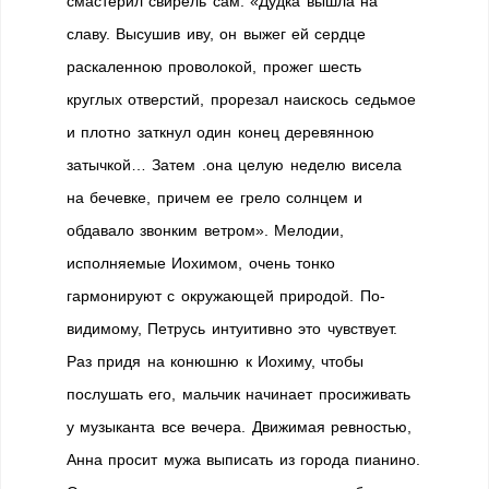
смастерил свирель сам. «Дудка вышла на
славу. Высушив иву, он выжег ей сердце
раскаленною проволокой, прожег шесть
круглых отверстий, прорезал наискось седьмое
и плотно заткнул один конец деревянною
затычкой… Затем .она целую неделю висела
на бечевке, причем ее грело солнцем и
обдавало звонким ветром». Мелодии,
исполняемые Иохимом, очень тонко
гармонируют с окружающей природой. По-
видимому, Петрусь интуитивно это чувствует.
Раз придя на конюшню к Иохиму, чтобы
послушать его, мальчик начинает просиживать
у музыканта все вечера. Движимая ревностью,
Анна просит мужа выписать из города пианино.