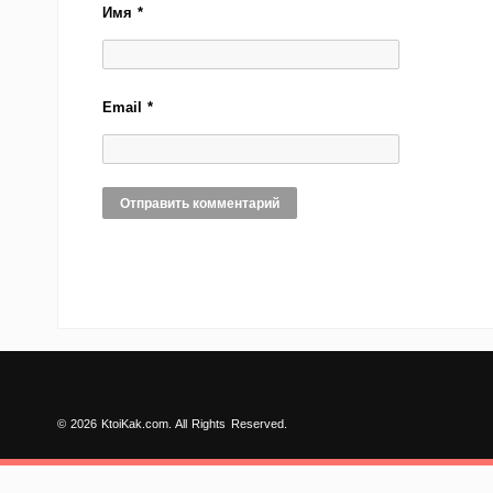
Имя
*
Email
*
© 2026 KtoiKak.com. All Rights Reserved.