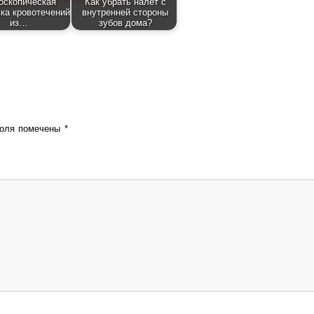
оскопическая
Как убрать налёт с
ка кровотечений
внутренней стороны
из…
зубов дома?
поля помечены
*