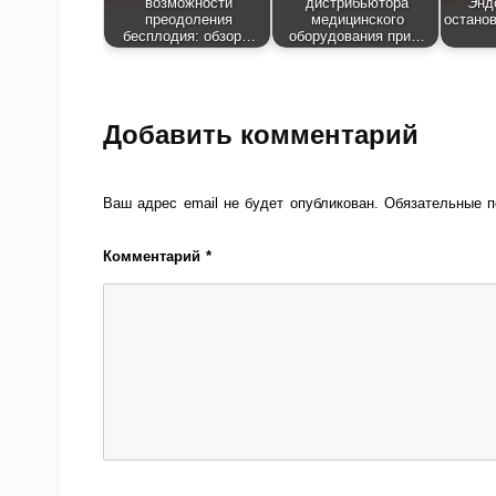
возможности
дистрибьютора
Энд
преодоления
медицинского
останов
бесплодия: обзор…
оборудования при…
Добавить комментарий
Ваш адрес email не будет опубликован.
Обязательные 
Комментарий
*