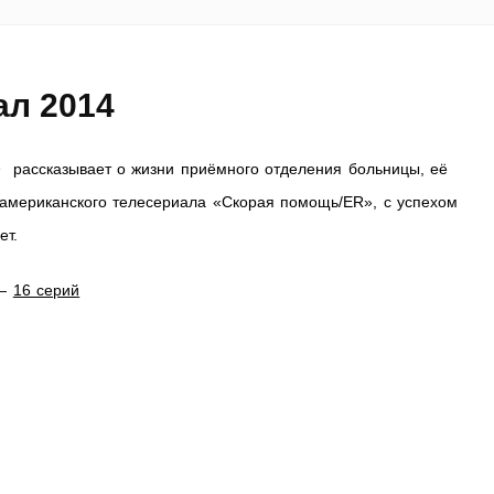
ал 2014
ь»
рассказывает о жизни приёмного отделения больницы, её
 американского телесериала «Скорая помощь/ER», с успехом
ет.
—
16 серий