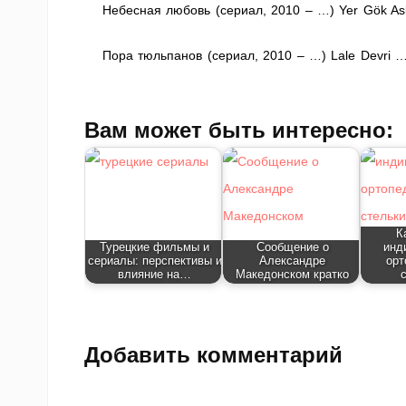
Небесная любовь (сериал, 2010 – …) Yer Gök As
Пора тюльпанов (сериал, 2010 – …) Lale Devri …
Вам может быть интересно:
К
Турецкие фильмы и
Сообщение о
инд
сериалы: перспективы и
Александре
орт
влияние на…
Македонском кратко
Добавить комментарий