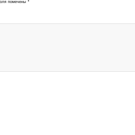
поля помечены
*