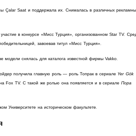
пы Çalar Saat и поддержала их. Снималась в различных рекламн
 участие в конкурсе «Мисс Турция», организованном Star TV. Сре
победительницей, завоевав титул «Мисс Турция».
тве модели снялась для каталога известной фирмы Vakko.
Сойдер получила главную роль — роль Топрак в сериале
Yer Gök
на Fox TV. С такой же ролью она появляется и в сериале
Пора
ком Университете на историческом факультете.
я