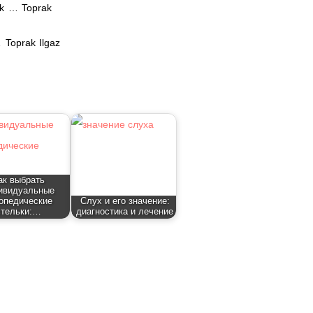
k … Toprak
 Toprak Ilgaz
ак выбрать
ивидуальные
опедические
Слух и его значение:
стельки:…
диагностика и лечение