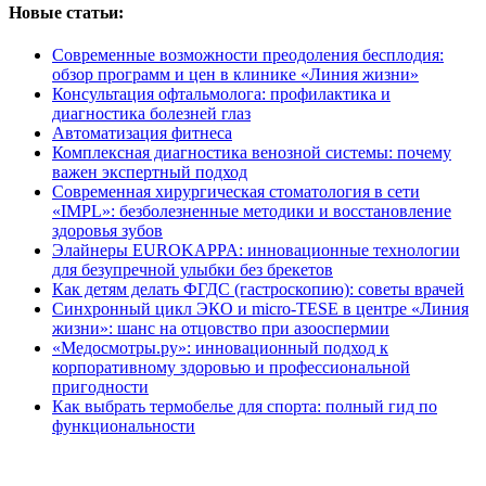
Новые статьи:
Современные возможности преодоления бесплодия:
обзор программ и цен в клинике «Линия жизни»
Консультация офтальмолога: профилактика и
диагностика болезней глаз
Автоматизация фитнеса
Комплексная диагностика венозной системы: почему
важен экспертный подход
Современная хирургическая стоматология в сети
«IMPL»: безболезненные методики и восстановление
здоровья зубов
Элайнеры EUROKAPPA: инновационные технологии
для безупречной улыбки без брекетов
Как детям делать ФГДС (гастроскопию): советы врачей
Синхронный цикл ЭКО и micro-TESE в центре «Линия
жизни»: шанс на отцовство при азооспермии
«Медосмотры.ру»: инновационный подход к
корпоративному здоровью и профессиональной
пригодности
Как выбрать термобелье для спорта: полный гид по
функциональности