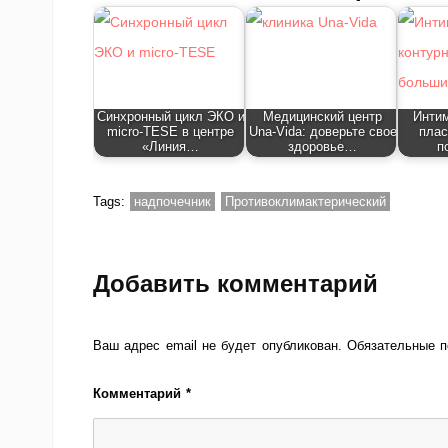
Синхронный цикл ЭКО и
Медицинский центр
Интим
micro-TESE в центре
Una‑Vida: доверьте свое
плас
«Линия…
здоровье…
п
Tags:
надпочечник
Противоклимактерический
Добавить комментарий
Ваш адрес email не будет опубликован.
Обязательные 
Комментарий
*