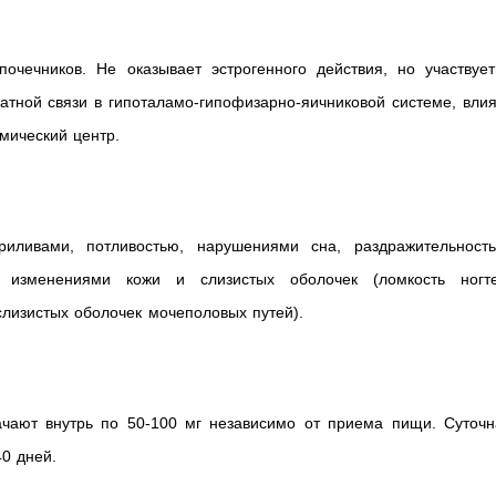
очечников. Не оказывает эстрогенного действия, но участвует
атной связи в гипоталамо-гипофизарно-яичниковой системе, вли
мический центр.
риливами, потливостью, нарушениями сна, раздражительность
и изменениями кожи и слизистых оболочек (ломкость ногте
слизистых оболочек мочеполовых путей).
чают внутрь по 50-100 мг независимо от приема пищи. Суточн
40 дней.