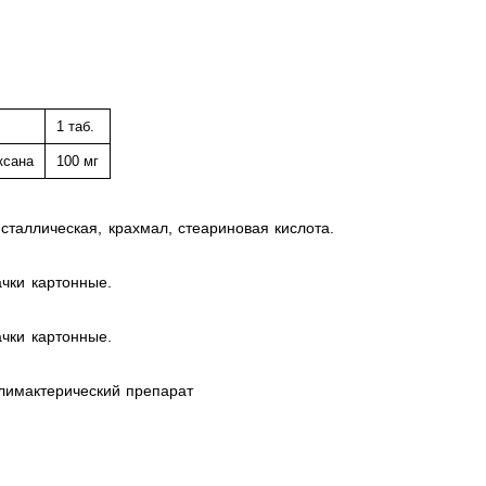
1 таб.
ксана
100 мг
таллическая, крахмал, стеариновая кислота.
ачки картонные.
ачки картонные.
лимактерический препарат