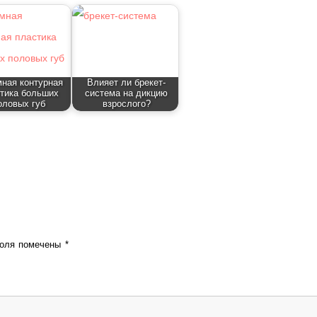
ная контурная
Влияет ли брекет-
тика больших
система на дикцию
оловых губ
взрослого?
поля помечены
*