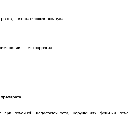
рвота, холестатическая желтуха.
применении — метроррагия.
 препарата
т при почечной недостаточности, нарушениях функции печен