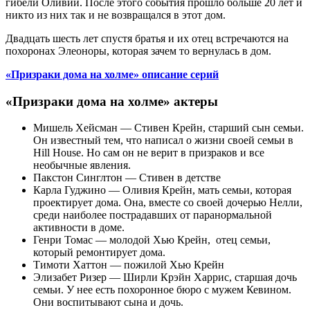
гибели Оливии. После этого события прошло больше 20 лет и
никто из них так и не возвращался в этот дом.
Двадцать шесть лет спустя братья и их отец встречаются на
похоронах Элеоноры, которая зачем то вернулась в дом.
«Призраки дома на холме» описание серий
«Призраки дома на холме» актеры
Мишель Хейсман — Стивен Крейн, старший сын семьи.
Он известный тем, что написал о жизни своей семьи в
Hill House. Но сам он не верит в призраков и все
необычные явления.
Пакстон Синглтон — Стивен в детстве
Карла Гуджино — Оливия Крейн, мать семьи, которая
проектирует дома. Она, вместе со своей дочерью Нелли,
среди наиболее пострадавших от паранормальной
активности в доме.
Генри Томас — молодой Хью Крейн, отец семьи,
который ремонтирует дома.
Тимоти Хаттон — пожилой Хью Крейн
Элизабет Ризер — Ширли Крэйн Харрис, старшая дочь
семьи. У нее есть похоронное бюро с мужем Кевином.
Они воспитывают сына и дочь.