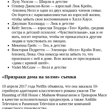
Лулу Уилсон — Ширли в детстве
Оливер Джексон-Коэн — взрослый Люк Крейн,
близнец Нелл и один из двух младших членов семьи.
Он борется с наркозависимостью во взрослой жизни,
чтобы забыть свои воспоминания о Хилл-Хаусе.
Джулиан Хиллиард — Люк в детстве
Кейт Зигель — взрослая Теодора «Тео» Крейн, средняя
сестра и детский психолог. «Чувствительная», как и ее
мать, носит перчатки, чтобы не прикасаться к другим
людям и чувствовать их эмоции.
Мекенна Грейс — Тео, в детстве
Виктория Педретти — Элеонора «Нелл» Крэйн Вэнс,
близнец Люка. Она никогда могла забыть то, что
произошло с ней в доме. Всю жизнь ее преследовала
«дама с кривой шеей».
Violet McGraw — Нелл в детстве
«Призраки дома на холме»
съемки
10 апреля 2017 года Netflix объявила, что она заказала 10-
серийную адаптацию классического романа ужасов The
Haunting of Hill House с Майком Фланаганом и Тревором Маси
в качестве исполнительных продюсеров, а также Amblin
Television и Paramount Television в качестве компаний
совместного производства.