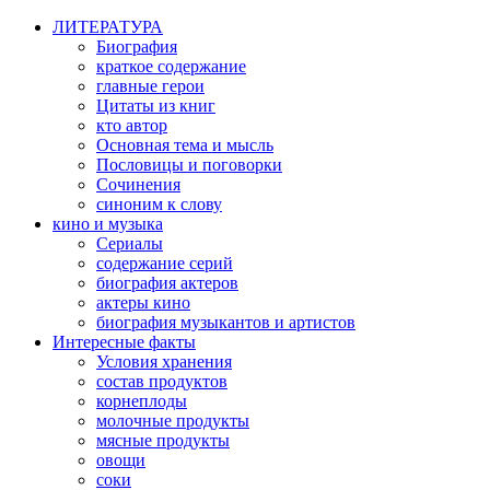
ЛИТЕРАТУРА
Биография
краткое содержание
главные герои
Цитаты из книг
кто автор
Основная тема и мысль
Пословицы и поговорки
Сочинения
синоним к слову
кино и музыка
Сериалы
содержание серий
биография актеров
актеры кино
биография музыкантов и артистов
Интересные факты
Условия хранения
состав продуктов
корнеплоды
молочные продукты
мясные продукты
овощи
соки