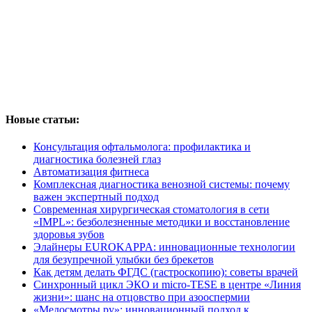
Новые статьи:
Консультация офтальмолога: профилактика и
диагностика болезней глаз
Автоматизация фитнеса
Комплексная диагностика венозной системы: почему
важен экспертный подход
Современная хирургическая стоматология в сети
«IMPL»: безболезненные методики и восстановление
здоровья зубов
Элайнеры EUROKAPPA: инновационные технологии
для безупречной улыбки без брекетов
Как детям делать ФГДС (гастроскопию): советы врачей
Синхронный цикл ЭКО и micro-TESE в центре «Линия
жизни»: шанс на отцовство при азооспермии
«Медосмотры.ру»: инновационный подход к