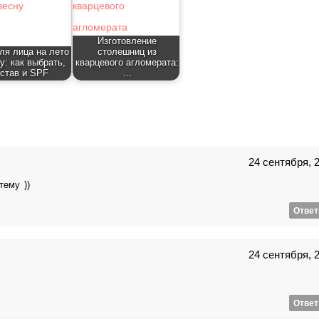
Изготовление
ля лица на лето
столешниц из
у: как выбрать,
кварцевого агломерата:
став и SPF
…
24 сентября, 
тему ))
Ответ
24 сентября, 
Ответ