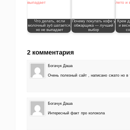
Что делать, если
Почему покупать кофе у
Крем д
молочный зуб шатается,
обжарщика — лучший
и весн
но не выпадает
выбор
со
2 комментария
Богачук Даша
Очень полезный сайт , написано сжато но в 
Богачук Даша
Интересный факт про колокола