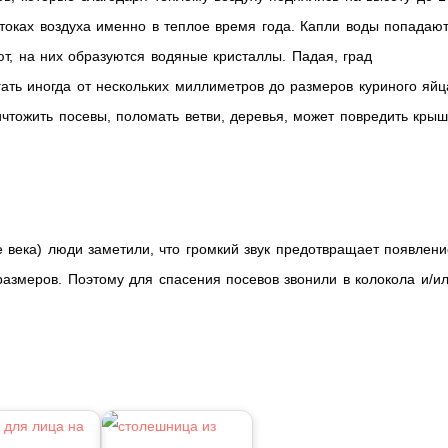
токах воздуха именно в теплое время года. Капли воды попадаю
ют, на них образуются водяные кристаллы. Падая, град
ать иногда от нескольких миллиметров до размеров куриного яйц
ичтожить посевы, поломать ветви, деревья, может повредить кры
 века) люди заметили, что громкий звук предотвращает появлени
азмеров. Поэтому для спасения посевов звонили в колокола и/и