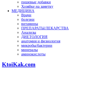
пищевые добавки
Хозяйке на заметку
МЕДИЦИНА
Врачи
болезни
витамины
ПРЕПАРАТЫ/ЛЕКАРСТВА
Анализы
ДИЕТОЛОГИЯ
анатомия и физиология
микробы/бактерии
минералы
аминокислоты
KtoiKak.com