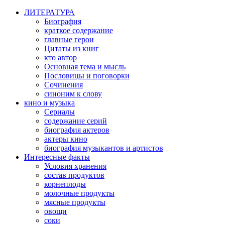
ЛИТЕРАТУРА
Биография
краткое содержание
главные герои
Цитаты из книг
кто автор
Основная тема и мысль
Пословицы и поговорки
Сочинения
синоним к слову
кино и музыка
Сериалы
содержание серий
биография актеров
актеры кино
биография музыкантов и артистов
Интересные факты
Условия хранения
состав продуктов
корнеплоды
молочные продукты
мясные продукты
овощи
соки