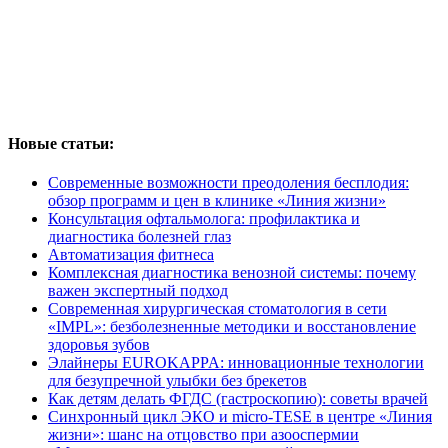
Новые статьи:
Современные возможности преодоления бесплодия:
обзор программ и цен в клинике «Линия жизни»
Консультация офтальмолога: профилактика и
диагностика болезней глаз
Автоматизация фитнеса
Комплексная диагностика венозной системы: почему
важен экспертный подход
Современная хирургическая стоматология в сети
«IMPL»: безболезненные методики и восстановление
здоровья зубов
Элайнеры EUROKAPPA: инновационные технологии
для безупречной улыбки без брекетов
Как детям делать ФГДС (гастроскопию): советы врачей
Синхронный цикл ЭКО и micro-TESE в центре «Линия
жизни»: шанс на отцовство при азооспермии