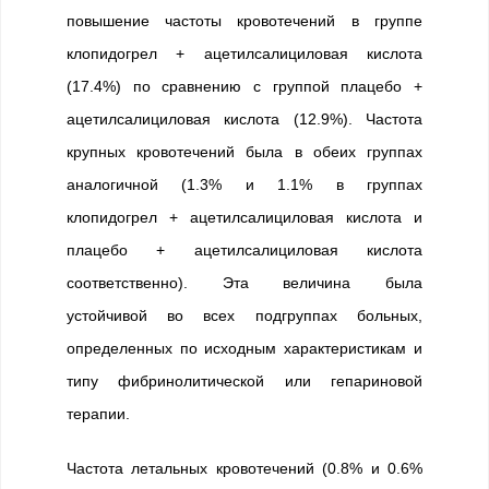
повышение частоты кровотечений в группе
клопидогрел + ацетилсалициловая кислота
(17.4%) по сравнению с группой плацебо +
ацетилсалициловая кислота (12.9%). Частота
крупных кровотечений была в обеих гpyппax
аналогичной (1.3% и 1.1% в гpyппax
клопидогрел + ацетилсалициловая кислота и
плацебо + ацетилсалициловая кислота
соответственно). Эта величина была
устойчивой во всех подгруппах больных,
определенных по исходным характеристикам и
типу фибринолитической или гепариновой
терапии.
Частота летальных кровотечений (0.8% и 0.6%