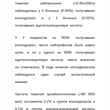
тяжелая нейтропения (<0.45х109/л)
наблюдалась у 4 больных (0.04%), получавших
клопидогрел, и у 2 больных (0.02%),
получавших ацетилсалициловую кислоту.
У 2 пациентов из 9599, получавших
клопидогрел, число нейтрофилов было равно
нулю, и ни у одного из 9586, получавших
ацетилсалициловую кислоту, такого значения
не отмечалось. В ходе лечения клопидогрелом
наблюдался один случай апластической
анемии.
Частота тяжелой тромбопитопении (<80 000/
мкл) составляла 0.2% в группе клопидогрела и
0.1% в группе ацетилсалициловой кислоты