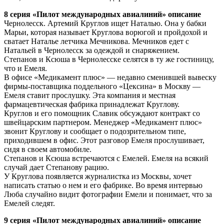
8 серия «Пилот международных авиалиний» описание
Чернолесск. Артемий Круглов ищет Наталью. Она у бабки
Марьи, которая называет Круглова ворюгой и пройдохой и
сватает Наталье летчика Мечникова. Мечников едет с
Натальей в Чернолесск за одеждой и снаряжением.
Степанов и Ксюша в Чернолесске селятся в ту же гостиницу,
что и Емеля.
В офисе «Медикамент плюс» — недавно сменившей вывеску
фирмы-поставщика поддельного «Цексина» в Москву —
Емеля ставит прослушку. Эта компания и местная
фармацевтическая фабрика принадлежат Круглову.
Круглов и его помощник Славик обсуждают контракт со
швейцарским партнером. Менеджер «Медикамент плюс»
звонит Круглову и сообщает о подозрительном типе,
приходившем в офис. Этот разговор Емеля прослушивает,
сидя в своем автомобиле.
Степанов и Ксюша встречаются с Емелей. Емеля на всякий
случай дает Степанову рацию.
У Круглова появляется журналистка из Москвы, хочет
написать статью о нем и его фабрике. Во время интервью
Люба случайно видит фотографии Емели и понимает, что за
Емелей следят.
9 серия «Пилот международных авиалиний» описание