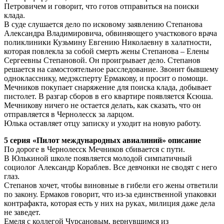
Петровичем и говорит, что готов отправиться на поиски
клада.
В суде слушается дело по исковому заявлению Степанова
Александра Владимировича, обвиняющего участкового врача
поликлиники Кузьмину Евгению Николаевну в халатности,
которая повлекла за собой смерть жены Степанова – Елены
Сергеевны Степановой. Он проигрывает дело. Степанов
решается на самостоятельное расследование. Звонит бывшему
однокласснику, медэксперту Ермакову, и просит о помощи.
Мечников покупает снаряжение для поиска клада, добывает
пистолет. В разгар сборов в его квартире появляется Ксюша.
Мечникову ничего не остается делать, как сказать, что он
отправляется в Чернолесск за ларцом.
Юлька оставляет отцу записку и уходит на новую работу.
5 серия «Пилот международных авиалиний» описание
По дороге в Чернолесск Мечников сбивается с пути.
В Юлькиной школе появляется молодой симпатичный
социолог Александр Кораблев. Все девчонки не сводят с него
глаз.
Степанов хочет, чтобы виновные в гибели его жены ответили
по закону. Ермаков говорит, что из-за единственной упаковки
контрафакта, которая есть у них на руках, милиция даже дела
не заведет.
Емеля с коллегой Чурсановым, вернувшимся из