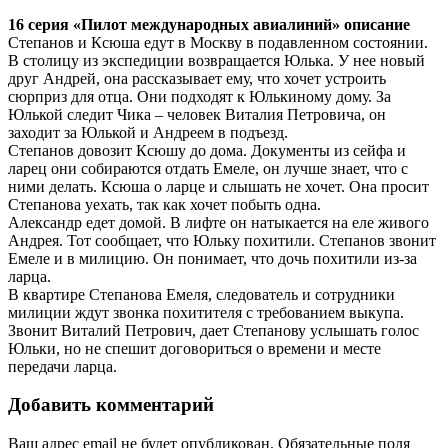
16 серия «Пилот международных авиалиний» описание
Степанов и Ксюша едут в Москву в подавленном состоянии.
В столицу из экспедиции возвращается Юлька. У нее новый
друг Андрей, она рассказывает ему, что хочет устроить
сюрприз для отца. Они подходят к Юлькиному дому. За
Юлькой следит Чика – человек Виталия Петровича, он
заходит за Юлькой и Андреем в подъезд.
Степанов довозит Ксюшу до дома. Документы из сейфа и
ларец они собираются отдать Емеле, он лучше знает, что с
ними делать. Ксюша о ларце и слышать не хочет. Она просит
Степанова уехать, так как хочет побыть одна.
Александр едет домой. В лифте он натыкается на еле живого
Андрея. Тот сообщает, что Юльку похитили. Степанов звонит
Емеле и в милицию. Он понимает, что дочь похитили из-за
ларца.
В квартире Степанова Емеля, следователь и сотрудники
милиции ждут звонка похитителя с требованием выкупа.
Звонит Виталий Петрович, дает Степанову услышать голос
Юльки, но не спешит договориться о времени и месте
передачи ларца.
Добавить комментарий
Ваш адрес email не будет опубликован.
Обязательные поля