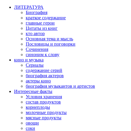
ЛИТЕРАТУРА
Биография
краткое содержание
главные герои
Цитаты из книг
кто автор
Основная тема и мысль
Пословицы и поговорки
Сочинения
синоним к слову
кино и музыка
Сериалы
содержание серий
биография актеров
актеры кино
биография музыкантов и артистов
Интересные факты
Условия хранения
состав продуктов
корнеплоды
молочные продукты
мясные продукты
овощи
соки