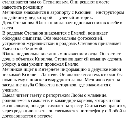
сталкивается там со Степановым. Они решают вместе
навестить роженицу.
Мечников знакомится в аэропорту с Ксюшей – инструктором
по дайвингу, дед которой — ученый-историк.
Дочь Степанова Юлька приглашает одноклассников к себе в
гости.
В роддоме Степанов знакомится с Емелей, возникает
обоюдная симпатия. Оба недовольны фотосессией,
устроенной журналисткой в роддоме. Степанов приглашает
Емелю к себе домой.
Юлька недовольна внезапным появлением отца. Он застает
дочь в объятиях Кирилла. Степанов дает ей команду сделать
уборку, а сам уходит, провожая Емелю.
Мечников ищет в Интернете информацию о дедушке новой
знакомой Ксюши – Лаптеве. Он оказывается тем, кто мог бы
помочь ему в поиске изумрудного ларца. Мечников едет на
заседание клуба Общества историков, где знакомится с
ученым.
Емеля читает газету с репортажем Любы о младенце,
родившемся в самолете, и командире корабля, который спас
жизнь людям, посадив самолет на трассу. Статья ему нравится,
через редакцию газеты он связывается по телефону с Любой и
договаривается о встрече.