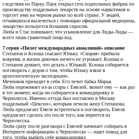
следствия по Пауку. Паук открыл сеть подпольных фабрик по
производству поддельных лекарств на основе наркотиков и
торгует ими на черном рынке по всей стране. У людей,
отчаявшихся вылечиться с помощью официальной медицины,
лекарство пользуется большим спросом.
Люба и Стас понимают, что усыновление для Лиды-Лиды —
всего лишь грамотный пиар-ход.
7 серия «Пилот международных авиалиний» описание
Степанов и Ксюша спасают Юльку. «Скорая» прибыла
вовремя, и жизни девочки ничего не угрожает. Ксюша и
Степанов думают, что делать с Юлькой. Ксюша собирается
поговорить с дедом о том, чтобы Юльку взяли в
археологическую экспедицию.
Мечников приходит в себя. Его лечит бабка Марья.
Люба переживает из-за ссоры с Емелей, звонит ему — как раз
в тот момент, когда он собирается в командировку в
Чернолесск. Именно оттуда был поставлен в Москву
поддельный «Цексин», которым лечили жену Степанова.
Люба предлагает Емеле встретиться и поговорить, Емеля
предлагает сделать это после того, как вернется из
Чернолесска.
Люба сразу после разговора с Емелей начинает собирать в
Интернете информацию о Чернолесске — ищет повод для
того, чтобы выбить себе командировку.