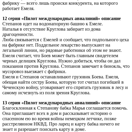
фабрику — всего лишь происки конкурента, на которого
работает Емеля.
12 серия «Пилот международных авиалиний» описание
Степанов идет на водонапорную башню к Емеле.
Наталья в отсутствие Круглова забирает из дома
драгоценности.
Люба связывается с Емелей и сообщает, что подпольного цеха
на фабрике нет. Поддельное лекарство выпускают на
легальной линии, но рядовые работники об этом не знают.
Емеля считает, что Боев может быть главным свидетелем
черных делишек Круглова. Нужно добиться, чтобы он дал
показания против Круглова. Степанов замечает в бинокль, что
мусоровоз выезжает с фабрики.
Емеля и Степанов останавливают грузовик Боева. Емеля,
обещая найти сестру Боева, которую тот считал погибшей в
Чеченскую войну, уговаривает его спрятать грузовик в лесу и
самому исчезнуть из поля зрения Круглова.
13 серия «Пилот международных авиалиний» описание
Благосклонная к Степанову бабка Марья соглашается помочь.
Она приглашает всех в дом и рассказывает историю о
спасенном ею во время войны немецком летчике, позже
расстрелянном НКВД. Про ларец и карту бабка ничего не
знает и разрешает поискать карту в доме.