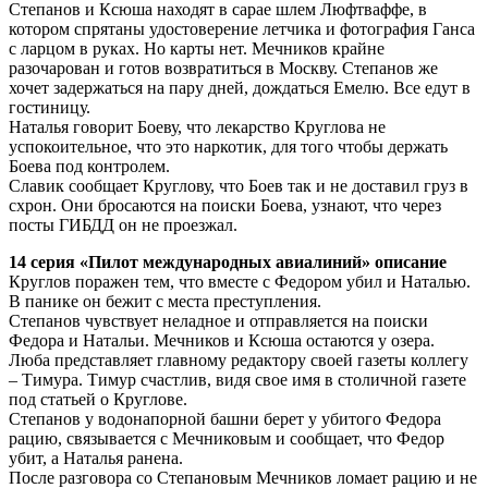
Степанов и Ксюша находят в сарае шлем Люфтваффе, в
котором спрятаны удостоверение летчика и фотография Ганса
с ларцом в руках. Но карты нет. Мечников крайне
разочарован и готов возвратиться в Москву. Степанов же
хочет задержаться на пару дней, дождаться Емелю. Все едут в
гостиницу.
Наталья говорит Боеву, что лекарство Круглова не
успокоительное, что это наркотик, для того чтобы держать
Боева под контролем.
Славик сообщает Круглову, что Боев так и не доставил груз в
схрон. Они бросаются на поиски Боева, узнают, что через
посты ГИБДД он не проезжал.
14 серия «Пилот международных авиалиний» описание
Круглов поражен тем, что вместе с Федором убил и Наталью.
В панике он бежит с места преступления.
Степанов чувствует неладное и отправляется на поиски
Федора и Натальи. Мечников и Ксюша остаются у озера.
Люба представляет главному редактору своей газеты коллегу
– Тимура. Тимур счастлив, видя свое имя в столичной газете
под статьей о Круглове.
Степанов у водонапорной башни берет у убитого Федора
рацию, связывается с Мечниковым и сообщает, что Федор
убит, а Наталья ранена.
После разговора со Степановым Мечников ломает рацию и не