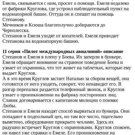
Емели, связывается с ним, просит о помощи. Емеля недалеко
от фабрики Круглова, где устроил наблюдательный пункт на
водонапорной башне. Оттуда он и спешит на помощь
Степанову.
Мечников и Ксюша благополучно добираются до
Чернолесска.
Степанов и Емеля уходят от копателей. Емеля приводит
Степанова на водонапорную башню.
11 серия «Пилот международных авиалиний» описание
Степанов и Емеля в плену у Боева. Их заперли в бункере.
Емеля обращает внимание на странное поведение Боева и
узнает от охранника, что тот живет на таблетках, которые ему
выдает Круглов.
А в это время Круглов застает Наталью за сбором вещей, она
готовится от него уходить, говорит, что ненавидит его. В
разгар перепалки раздается телефонный звонок, и Круглов
узнает о проникновении на фабрику посторонних лиц.
Славик договаривается с капитаном милиции о поимке
Любы.
Степанов и Емеля находят способ вырваться из бункера. Они
попадают в подпольный цех, но там все чисто, тщательно
выметено, оборудование прикрыто чехлами. Здесь их
радушно встречает Круглов с охранниками. Круглов спокоен,
он навел уже справки о Емеле. Его проникновение на