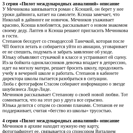
3 серия «Пилот международных авиалиний» описание
У Мечникова завязывается роман с Ксюшей, он берет у нее
уроки дайвинга, катает на самолете. Ксюша замечает, что
Николай в дайвинге не новичок. Мечников ухаживает
красиво, Ксюша влюбляется, рассказывает о новом знакомом
своему деду. Лаптев и Ксюша решают пригласить Мечникова
в гости.
Степанов беседует со стюардессой Танечкой, которая после
ЧП боится летать и собирается уйти из авиации, уговаривает
ее не спешить, подумать и забрать заявление об уходе.
Юльку объявляют стукачкой в классе и устраивают ей сцену.
Из-за бойкота одноклассников девочка впадает в депрессию,
идет на могилу матери, решает бросить школу, продолжить
учебу в вечерней школе и работать. Степанов в кабинете
директора школы пытается разобраться в ситуации.
Люба с фотографом Стасом собирают информацию о звезде
шоубизнеса Лиде-Лиде.
Мечников рассказывает Степанову о своей новой любви. Тот
сомневается, что на этот раз у друга все серьезно.
Юлька делится с отцом со своими планами. Степанов ее не
поддерживает, считая «бегство из школы» трусостью.
4 серия «Пилот международных авиалиний» описание
Мечников в архиве находит нужную ему карту,
фотографирует ее, связывается со спонсором Виталием