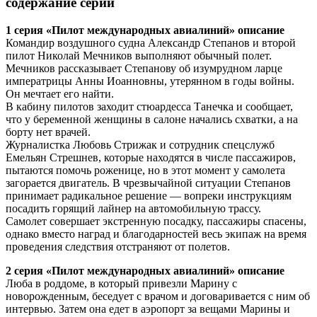
содержание серий
1 серия «Пилот международных авиалиний» описание
Командир воздушного судна Александр Степанов и второй
пилот Николай Мечников выполняют обычный полет.
Мечников рассказывает Степанову об изумрудном ларце
императрицы Анны Иоанновны, утерянном в годы войны.
Он мечтает его найти.
В кабину пилотов заходит стюардесса Танечка и сообщает,
что у беременной женщины в салоне начались схватки, а на
борту нет врачей.
Журналистка Любовь Стрижак и сотрудник спецслужб
Емельян Стрешнев, которые находятся в числе пассажиров,
пытаются помочь роженице, но в этот момент у самолета
загорается двигатель. В чрезвычайной ситуации Степанов
принимает радикальное решение — вопреки инструкциям
посадить горящий лайнер на автомобильную трассу.
Самолет совершает экстренную посадку, пассажиры спасены,
однако вместо наград и благодарностей весь экипаж на время
проведения следствия отстраняют от полетов.
2 серия «Пилот международных авиалиний» описание
Люба в роддоме, в который привезли Марину с
новорожденным, беседует с врачом и договаривается с ним об
интервью. Затем она едет в аэропорт за вещами Марины и