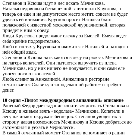
Степанов и Ксюша идут в лес искать Мечникова.
Наталья недовольна бесконечной занятостью Круглова, а
теперь он еще и на депутатское место метит, совсем не будет
уделять ей внимания. Круглов просит Наталью быть
поласковей с известной московской журналисткой, которая
приедет к ним к обеду.
Люди Круглова продолжают слежку за Емелей. Емеля ведет
себя крайне подозрительно.
Люба в гостях у Круглова знакомится с Натальей и находит с
ней общий язык.
Степанов и Ксюша натыкаются в лесу на рюкзак Мечникова и
на лагерь копателей. Они пытаются выручить из плена
Мечникова, но у них ничего не получается, и они сами еле
уносят ноги от копателей.
Люба следит за Анжелиной. Анжелина в ресторане
отчитывается Славику о «проделанной работе» и требует
денег.
10 серия «Пилот международных авиалиний» описание
Раненый Федор дает задание копателям догнать Степанова и
Ксюшу и живьем взять «водолаза» Мечникова. Копатели в
лесу начинают окружать беглецов. Степанов уводит их в
сторону, давая возможность Мечникову и Ксюше добраться до
автомобиля и уехать в Чернолесск.
В самый отчаянный момент Степанов вспоминает о рации