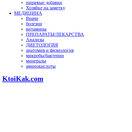
пищевые добавки
Хозяйке на заметку
МЕДИЦИНА
Врачи
болезни
витамины
ПРЕПАРАТЫ/ЛЕКАРСТВА
Анализы
ДИЕТОЛОГИЯ
анатомия и физиология
микробы/бактерии
минералы
аминокислоты
KtoiKak.com