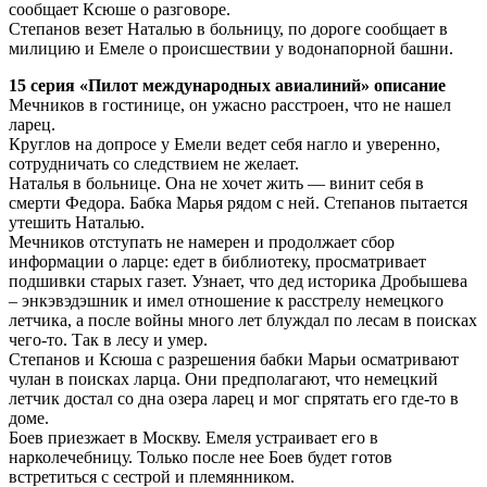
сообщает Ксюше о разговоре.
Степанов везет Наталью в больницу, по дороге сообщает в
милицию и Емеле о происшествии у водонапорной башни.
15 серия «Пилот международных авиалиний» описание
Мечников в гостинице, он ужасно расстроен, что не нашел
ларец.
Круглов на допросе у Емели ведет себя нагло и уверенно,
сотрудничать со следствием не желает.
Наталья в больнице. Она не хочет жить — винит себя в
смерти Федора. Бабка Марья рядом с ней. Степанов пытается
утешить Наталью.
Мечников отступать не намерен и продолжает сбор
информации о ларце: едет в библиотеку, просматривает
подшивки старых газет. Узнает, что дед историка Дробышева
– энкэвэдэшник и имел отношение к расстрелу немецкого
летчика, а после войны много лет блуждал по лесам в поисках
чего-то. Так в лесу и умер.
Степанов и Ксюша с разрешения бабки Марьи осматривают
чулан в поисках ларца. Они предполагают, что немецкий
летчик достал со дна озера ларец и мог спрятать его где-то в
доме.
Боев приезжает в Москву. Емеля устраивает его в
нарколечебницу. Только после нее Боев будет готов
встретиться с сестрой и племянником.