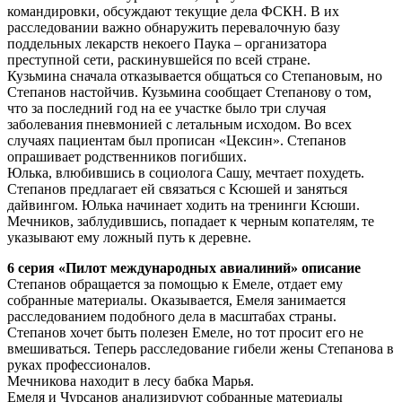
командировки, обсуждают текущие дела ФСКН. В их
расследовании важно обнаружить перевалочную базу
поддельных лекарств некоего Паука – организатора
преступной сети, раскинувшейся по всей стране.
Кузьмина сначала отказывается общаться со Степановым, но
Степанов настойчив. Кузьмина сообщает Степанову о том,
что за последний год на ее участке было три случая
заболевания пневмонией с летальным исходом. Во всех
случаях пациентам был прописан «Цексин». Степанов
опрашивает родственников погибших.
Юлька, влюбившись в социолога Сашу, мечтает похудеть.
Степанов предлагает ей связаться с Ксюшей и заняться
дайвингом. Юлька начинает ходить на тренинги Ксюши.
Мечников, заблудившись, попадает к черным копателям, те
указывают ему ложный путь к деревне.
6 серия «Пилот международных авиалиний» описание
Степанов обращается за помощью к Емеле, отдает ему
собранные материалы. Оказывается, Емеля занимается
расследованием подобного дела в масштабах страны.
Степанов хочет быть полезен Емеле, но тот просит его не
вмешиваться. Теперь расследование гибели жены Степанова в
руках профессионалов.
Мечникова находит в лесу бабка Марья.
Емеля и Чурсанов анализируют собранные материалы