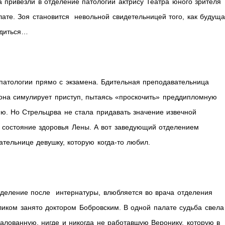
а привезли в отделение патологии актрису Театра юного зрителя
лате. Зоя становится невольной свидетельницей того, как будущ
одиться…
патологии прямо с экзамена. Бдительная преподавательница
 она симулирует приступ, пытаясь «проскочить» преддипломную
ю. Но Стрельцрва не стала придавать значение извечной
 состояние здоровья Лены. А вот заведующий отделением
тельнице девушку, которую когда-то любил.
деление после интернатуры, влюбляется во врача отделения
иком занято доктором Бобровским. В одной палате судьба свела
алованную, нигде и никогда не работавшую Веронику, которую в