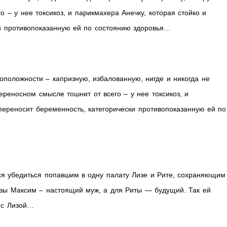
 – у нее токсикоз, и парикмахера Анечку, которая стойко и
ки противопоказанную ей по состоянию здоровья…
оположности – капризную, избалованную, нигде и никогда не
ереносном смысле тошнит от всего – у нее токсикоз, и
 переносит беременность, категорически противопоказанную ей по
тся убедиться попавшим в одну палату Лизе и Рите, сохраняющим
изы Максим – настоящий муж, а для Риты — будущий. Так ей
ь с Лизой…