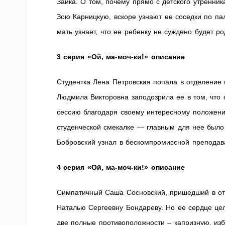
Зайка. О том, почему прямо с детского утренник
Зою Карницкую, вскоре узнают ее соседки по па
мать узнает, что ее ребенку не суждено будет р
3 серия «Ой, ма-моч-ки!» описание
Студентка Лена Петровская попала в отделение 
Людмила Викторовна заподозрила ее в том, что
сессию благодаря своему интересному положени
студенческой смекалке — главным для нее было
Бобровский узнал в бескомпромиссной преподава
4 серия «Ой, ма-моч-ки!» описание
Симпатичный Саша Сосновский, пришедший в от
Наталью Сергеевну Бондареву. Но ее сердце цел
две полные противоположности – капризную, изб