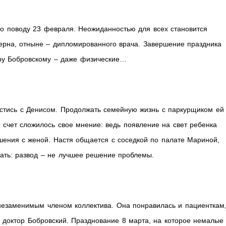
по поводу 23 февраля. Неожиданностью для всех становится
ерна, отныне – дипломированного врача. Завершение праздника
ру Бобровскому – даже физические…
естись с Денисом. Продолжать семейную жизнь с паркурщиком ей
 счет сложилось свое мнение: ведь появление на свет ребенка
ошения с женой. Настя общается с соседкой по палате Мариной,
зать: развод – не лучшее решение проблемы.
 незаменимым членом коллектива. Она понравилась и пациенткам,
 доктор Бобровский. Празднование 8 марта, на которое немалые