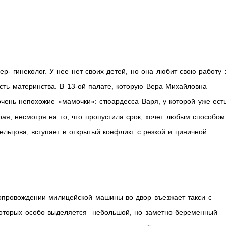
р- гинеколог. У нее нет своих детей, но она любит свою работу 
сть материнства. В 13-ой палате, которую Вера Михайловна
очень непохожие «мамочки»: стюардесса Варя, у которой уже ест
рая, несмотря на то, что пропустила срок, хочет любым способом
ельцова, вступает в открытый конфликт с резкой и циничной
опровождении милицейской машины во двор въезжает такси с
 которых особо выделяется небольшой, но заметно беременный