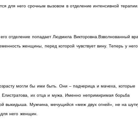
тся для него срочным вызовом в отделение интенсивной терапии
 его отделение попадает Людмила Викторовна.Взволнованный вр
менность женщины, перед которой чувствует вину. Теперь у него
возрасту могли бы ими быть. Они – падчерица и мачеха, которые
я Елистратова, их отца и мужа. Именно непримиримая борьба
зой выкидыша. Мужчина, мечущийся «меж двух огней», не на шутк
 для него женщин.