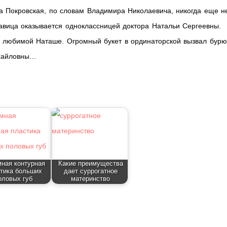
а Покровская, по словам Владимира Николаевича, никогда еще н
авица оказывается одноклассницей доктора Натальи Сергеевны.
 любимой Наташе. Огромный букет в ординаторской вызвал бурю
ихайловны…
ная контурная
Какие преимущества
тика больших
дает суррогатное
оловых губ
материнство