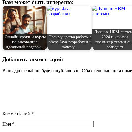
Вам может быть интересно:
Лучшие HRM-систе
Онлайн уроки и курсы
Преимущества работы в
2024 и какими
по рисованию:
сфере Java-разработки и
преимуществами он
идеальный подарок…
почему…
обладают
Добавить комментарий
Ваш адрес email не будет опубликован.
Обязательные поля пом
Комментарий
*
Имя
*