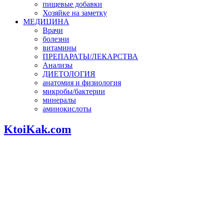
пищевые добавки
Хозяйке на заметку
МЕДИЦИНА
Врачи
болезни
витамины
ПРЕПАРАТЫ/ЛЕКАРСТВА
Анализы
ДИЕТОЛОГИЯ
анатомия и физиология
микробы/бактерии
минералы
аминокислоты
KtoiKak.com