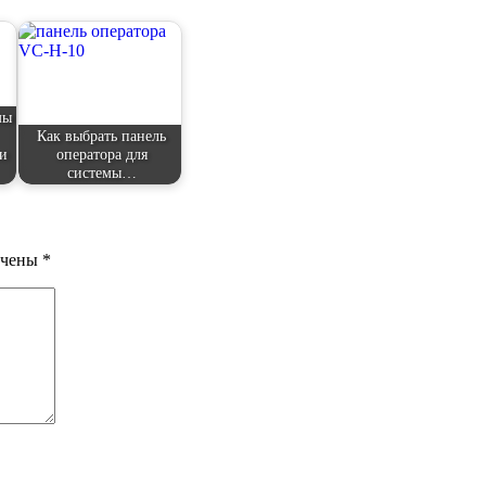
мы
Как выбрать панель
и
оператора для
системы…
ечены
*