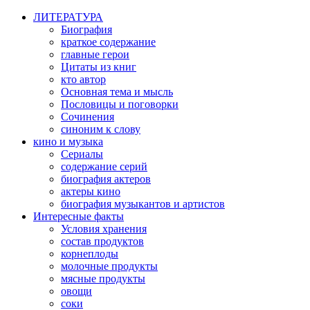
ЛИТЕРАТУРА
Биография
краткое содержание
главные герои
Цитаты из книг
кто автор
Основная тема и мысль
Пословицы и поговорки
Сочинения
синоним к слову
кино и музыка
Сериалы
содержание серий
биография актеров
актеры кино
биография музыкантов и артистов
Интересные факты
Условия хранения
состав продуктов
корнеплоды
молочные продукты
мясные продукты
овощи
соки