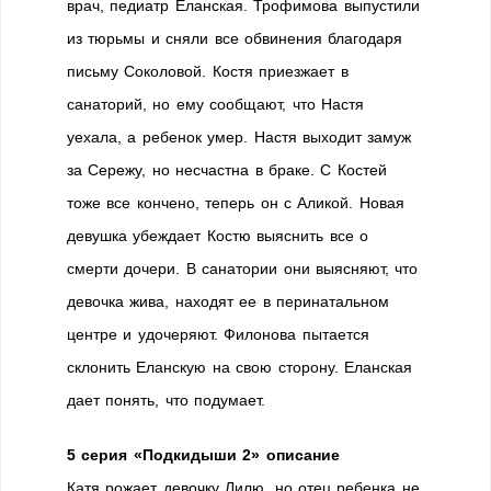
врач, педиатр Еланская. Трофимова выпустили
из тюрьмы и сняли все обвинения благодаря
письму Соколовой. Костя приезжает в
санаторий, но ему сообщают, что Настя
уехала, а ребенок умер. Настя выходит замуж
за Сережу, но несчастна в браке. С Костей
тоже все кончено, теперь он с Аликой. Новая
девушка убеждает Костю выяснить все о
смерти дочери. В санатории они выясняют, что
девочка жива, находят ее в перинатальном
центре и удочеряют. Филонова пытается
склонить Еланскую на свою сторону. Еланская
дает понять, что подумает.
5 серия «Подкидыши 2» описание
Катя рожает девочку Лилю, но отец ребенка не