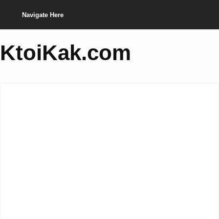
Navigate Here
KtoiKak.com