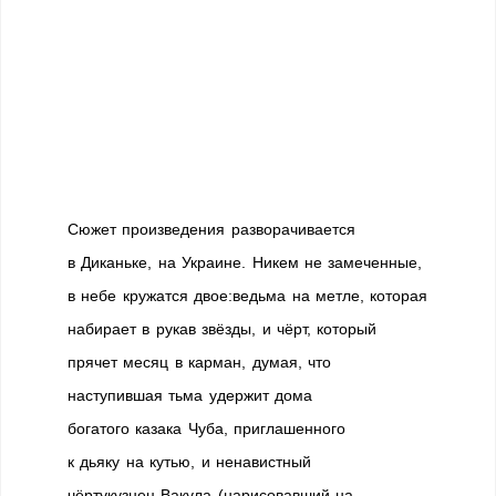
Сюжет произведения разворачивается
в Диканьке, на Украине. Никем не замеченные,
в небе кружатся двое:ведьма на метле, которая
набирает в рукав звёзды, и чёрт, который
прячет месяц в карман, думая, что
наступившая тьма удержит дома
богатого казака Чуба, приглашенного
к дьяку на кутью, и ненавистный
чёртукузнец Вакула (нарисовавший на