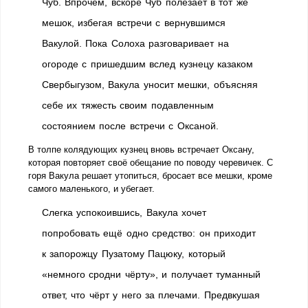
Чуб. Впрочем, вскоре Чуб полезает в тот же
мешок, избегая встречи с вернувшимся
Вакулой. Пока Солоха разговаривает на
огороде с пришедшим вслед кузнецу казаком
Свербыгузом, Вакула уносит мешки, объясняя
себе их тяжесть своим подавленным
состоянием после встречи с Оксаной.
В толпе колядующих
кузнец вновь встречает Оксану,
которая повторяет своё обещание по поводу черевичек. С
горя Вакула решает утопиться, бросает все мешки, кроме
самого маленького, и убегает.
Слегка успокоившись, Вакула хочет
попробовать ещё одно средство: он приходит
к запорожцу Пузатому Пацюку, который
«немного сродни чёрту», и получает туманный
ответ, что чёрт у него за плечами. Предвкушая