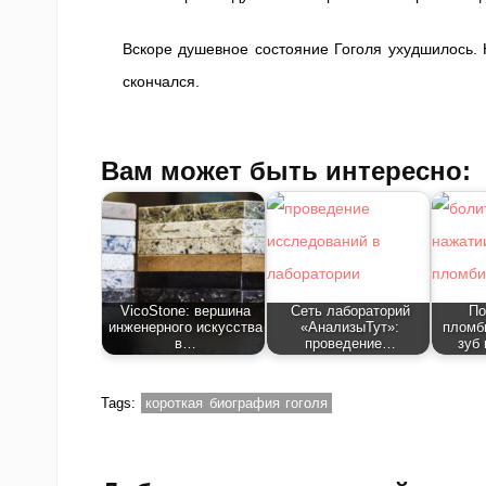
Вскоре душевное состояние Гоголя ухудшилось. 
скончался.
Вам может быть интересно:
VicoStone: вершина
Сеть лабораторий
По
инженерного искусства
«АнализыТут»:
пломб
в…
проведение…
зуб
Tags:
короткая биография гоголя