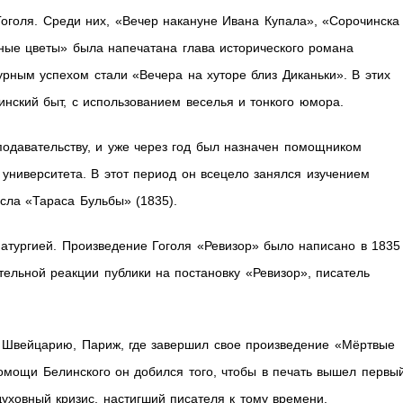
оголя. Среди них, «Вечер накануне Ивана Купала», «Сорочинска
ные цветы» была напечатана глава исторического романа
рным успехом стали «Вечера на хуторе близ Диканьки». В этих
аинский быт, с использованием веселья и тонкого юмора.
подавательству, и уже через год был назначен помощником
университета. В этот период он всецело занялся изучением
ысла «Тараса Бульбы» (1835).
матургией. Произведение Гоголя «Ревизор» было написано в 1835
ательной реакции публики на постановку «Ревизор», писатель
 в Швейцарию, Париж, где завершил свое произведение «Мёртвые
помощи Белинского он добился того, чтобы в печать вышел первы
уховный кризис, настигший писателя к тому времени.