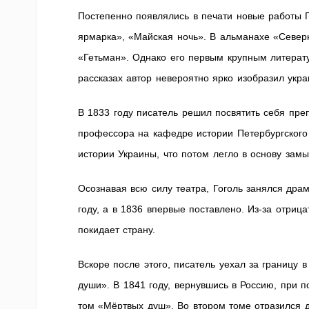
Постепенно появлялись в печати новые работы Г
ярмарка», «Майская ночь». В альманахе «Север
«Гетьман». Однако его первым крупным литерату
рассказах автор невероятно ярко изобразил­ укр
В 1833 году писатель решил посвятить себя пре
профессора на кафедре истории Петербургского 
истории Украины, что потом легло в основу зам
Осознавая всю силу театра, Гоголь занялся дра
году, а в 1836 впервые поставлено. Из-за отриц
покидает страну.
Вскоре после этого, писатель уехал за границу
души». В 1841 году, вернувшись в Россию, при 
том «Мёртвых душ». Во втором томе отразился д