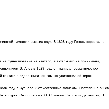
жинской гимназии высших наук. В 1828 году Гоголь переехал в
в на существование не хватало, в актёры его не принимали,
севдонимом В. Алов в 1829 году он написал романтическое
 критики в адрес книги, он сам же уничтожил её тираж.
1830 году в журнале «Отечественные записки». Постепенно он ст
Петербурга. Он общался с О. Сомовым, бароном Дельвигом, П.