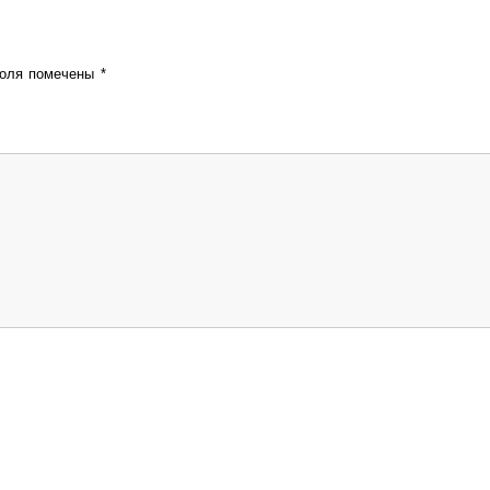
поля помечены
*