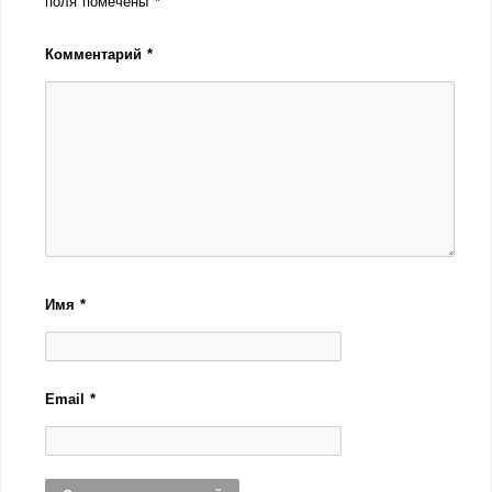
поля помечены
*
Комментарий
*
Имя
*
Email
*