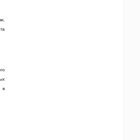
и,
ота
го
ых
 в