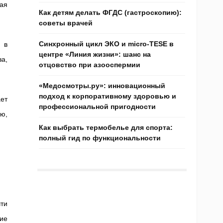
ная
Как детям делать ФГДС (гастроскопию):
советы врачей
Синхронный цикл ЭКО и micro-TESE в
 в
центре «Линия жизни»: шанс на
за,
отцовство при азооспермии
«Медосмотры.ру»: инновационный
подход к корпоративному здоровью и
ет
профессиональной пригодности
ию,
Как выбрать термобелье для спорта:
полный гид по функциональности
ти
ие