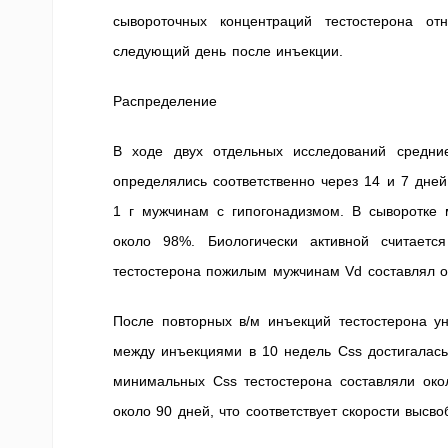
сывороточных концентраций тестостерона от
следующий день после инъекции.
Распределение
В ходе двух отдельных исследований средни
определялись соответственно через 14 и 7 дней
1 г мужчинам с гипогонадизмом. В сыворотке
около 98%. Биологически активной считаетс
тестостерона пожилым мужчинам Vd составлял ок
После повторных в/м инъекций тестостерона у
между инъекциями в 10 недель Css достигалас
минимальных Css тестостерона составляли окол
около 90 дней, что соответствует скорости высв