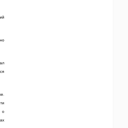
ий
но
ал
тся
е.
ти
 о
ах