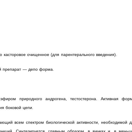
о касторовое очищенное (для парентерального введения).
ый препарат — депо форма.
 эфиром природного андрогена, тестостерона. Активная форм
ия боковой цепи.
ающий всем спектром биологической активности, необходимой д
кций. Синтезируется, главным образом, в яичках и, в меньш