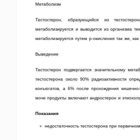
Метаболизм
Тестостерон, образующийся из тестостеро
метаболизируется и выводится из организма те
метаболизируется путем р-окисления так же, как
Выведение
Тестостерон подвергается значительному мет
тестостерона около 90% радиоактивности опр
конъюгатов, а 6% после прохождения кишечно
моче продукты включают андростерон и этиохол
Показания
недостаточность тестостерона при первичном