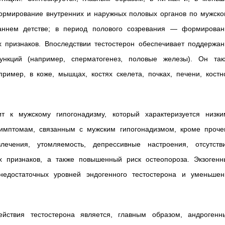
формирование внутренних и наружных половых органов по мужско
раннем детстве; в период полового созревания — формирован
 признаков. Впоследствии тестостерон обеспечивает поддержан
нкций (например, сперматогенез, половые железы). Он так
ример, в коже, мышцах, костях скелета, почках, печени, костн
ит к мужскому гипогонадизму, который характеризуется низки
симптомам, связанным с мужским гипогонадизмом, кроме прочег
лечения, утомляемость, депрессивные настроения, отсутстви
х признаков, а также повышенный риск остеопороза. Экзогенн
едостаточных уровней эндогенного тестостерона и уменьшен
ействия тестостерона является, главным образом, андрогенн