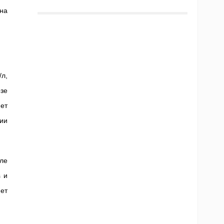
на
л,
озе
ет
ии
ле
 и
ет