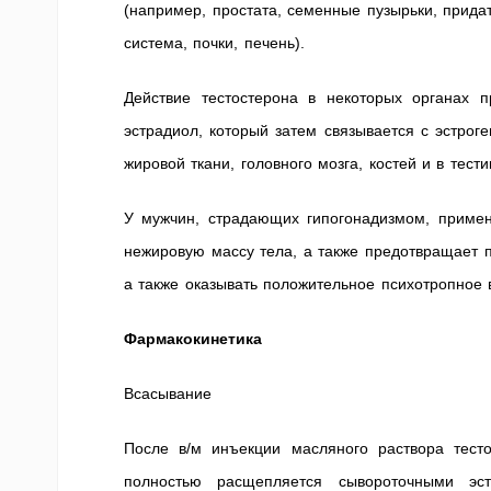
(например, простата, семенные пузырьки, прида
система, почки, печень).
Действие тестостерона в некоторых органах 
эстрадиол, который затем связывается с эстро
жировой ткани, головного мозга, костей и в тест
У мужчин, страдающих гипогонадизмом, примен
нежировую массу тела, а также предотвращает 
а также оказывать положительное психотропное 
Фармакокинетика
Всасывание
После в/м инъекции масляного раствора тест
полностью расщепляется сывороточными эс