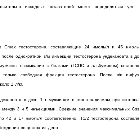
носительно исходных показателей может определяться уже 
е Cmax тестостерона, составляющие 24 нмоль/л и 45 нмоль/
 после однократной в/м инъекции тестостерона ундеканоата в д
 мужчины связывание с белками (ГСПС и альбумином) составля
я только свободная фракция тестостерона. После в/в инфуз
оло 1 л/кг.
ндеканоата в дозе 1 г мужчинам с гипогонадизмом при интерва
ь между 3 и 5 инъекциями. Средние значения максимальных Css
о 42 и 17 нмоль/л соответственно. T1/2 тестостерона составля
обождения вещества из депо.