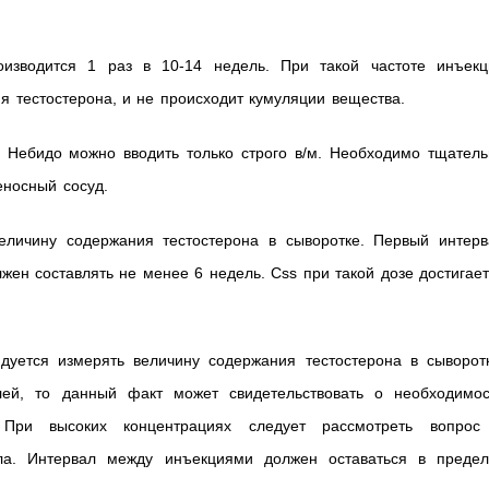
изводится 1 раз в 10-14 недель. При такой частоте инъекц
я тестостерона, и не происходит кумуляции вещества.
 Небидо можно вводить только строго в/м. Необходимо тщатель
еносный сосуд.
еличину содержания тестостерона в сыворотке. Первый интерв
ен составлять не менее 6 недель. Css при такой дозе достигае
уется измерять величину содержания тестостерона в сыворотк
лей, то данный факт может свидетельствовать о необходимос
При высоких концентрациях следует рассмотреть вопрос
ала. Интервал между инъекциями должен оставаться в предел