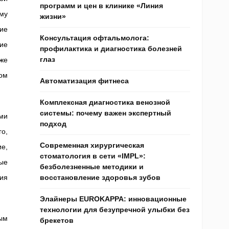
программ и цен в клинике «Линия
му
жизни»
ие
Консультация офтальмолога:
ие
профилактика и диагностика болезней
глаз
же
ом
Автоматизация фитнеса
Комплексная диагностика венозной
системы: почему важен экспертный
ми
подход
о,
Современная хирургическая
е,
стоматология в сети «IMPL»:
ые
безболезненные методики и
ия
восстановление здоровья зубов
Элайнеры EUROKAPPA: инновационные
технологии для безупречной улыбки без
ым
брекетов