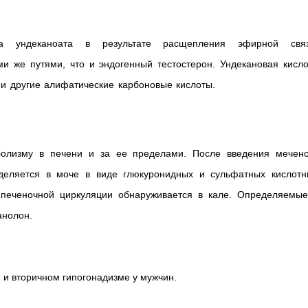
на ундеканоата в результате расщепления эфирной связ
ми же путями, что и эндогенный тестостерон. Ундекановая кисл
 и другие алифатические карбоновые кислоты.
аболизму в печени и за ее пределами. После введения мечено
еделяется в моче в виде глюкуронидных и сульфатных кислотн
-печеночной циркуляции обнаруживается в кале. Определяемые
анолон.
 и вторичном гипогонадизме у мужчин.