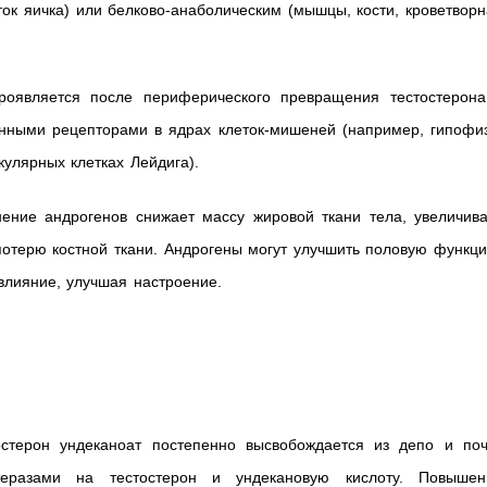
ток яичка) или белково-анаболическим (мышцы, кости, кроветвор
проявляется после периферического превращения тестостерона
генными рецепторами в ядрах клеток-мишеней (например, гипофи
икулярных клетках Лейдига).
ение андрогенов снижает массу жировой ткани тела, увеличива
потерю костной ткани. Андрогены могут улучшить половую функц
влияние, улучшая настроение.
остерон ундеканоат постепенно высвобождается из депо и поч
теразами на тестостерон и ундекановую кислоту. Повышен