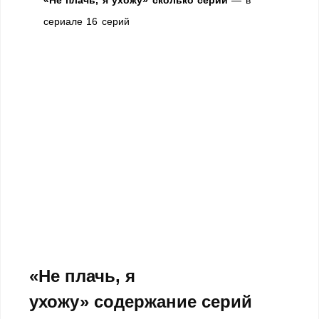
«Не плачь, я ухожу» сколько серий
— в
сериале 16 серий
«Не плачь, я
ухожу» содержание серий