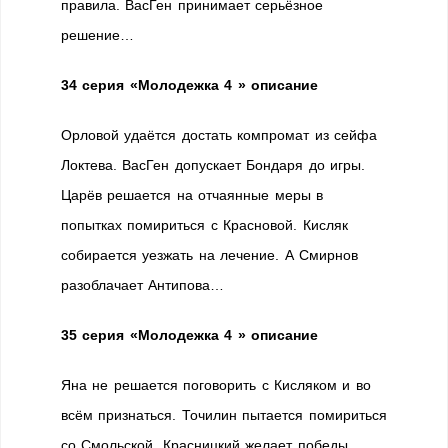
правила. ВасГен принимает серьёзное
решение…
34 серия
«Молодежка 4 » описание
Орловой удаётся достать компромат из сейфа
Локтева. ВасГен допускает Бондаря до игры.
Царёв решается на отчаянные меры в
попытках помириться с Красновой. Кисляк
собирается уезжать на лечение. А Смирнов
разоблачает Антипова…
35 серия
«Молодежка 4 » описание
Яна не решается поговорить с Кисляком и во
всём признаться. Точилин пытается помириться
со Смольской. Красницкий желает победы