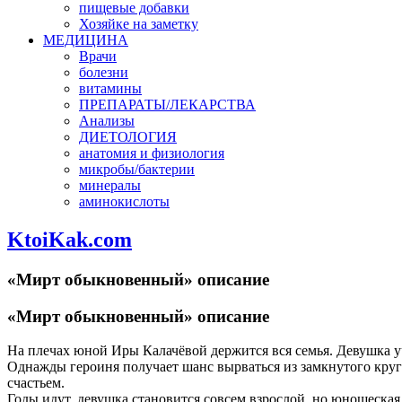
пищевые добавки
Хозяйке на заметку
МЕДИЦИНА
Врачи
болезни
витамины
ПРЕПАРАТЫ/ЛЕКАРСТВА
Анализы
ДИЕТОЛОГИЯ
анатомия и физиология
микробы/бактерии
минералы
аминокислоты
KtoiKak.com
«Мирт обыкновенный» описание
«Мирт обыкновенный» описание
На плечах юной Иры Калачёвой держится вся семья. Девушка уч
Однажды героиня получает шанс вырваться из замкнутого круг
счастьем.
Годы идут, девушка становится совсем взрослой, но юношеская