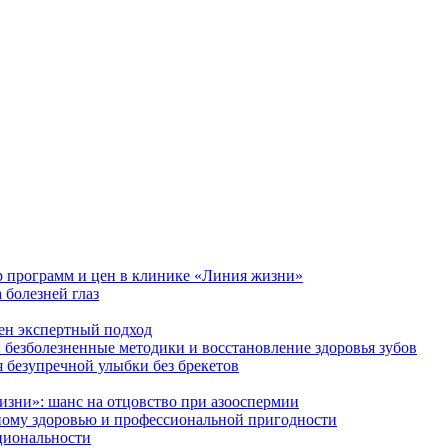
р программ и цен в клинике «Линия жизни»
 болезней глаз
ен экспертный подход
 безболезненные методики и восстановление здоровья зубов
езупречной улыбки без брекетов
зни»: шанс на отцовство при азооспермии
ому здоровью и профессиональной пригодности
кциональности