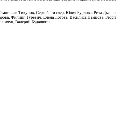
танислав Тикунов, Сергей Тэсслер, Юлия Бурлова, Рита Дьяче
рова, Филипп Гуревич, Елена Лотова, Василиса Немцова, Георг
льничук, Валерий Кудашкин