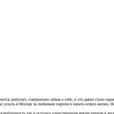
ится, работает, совершенно забыв о себе, и это давно стало пр
а: уехать в Москву за любимым парнем и начать новую жизнь. Н
 влюбленность так и осталась единственным ярким пятном в жиз