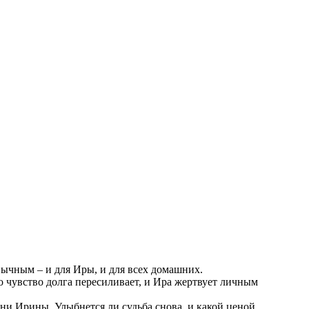
ивычным – и для Иры, и для всех домашних.
о чувство долга пересиливает, и Ира жертвует личным
ни Ирины. Улыбнется ли судьба снова, и какой ценой