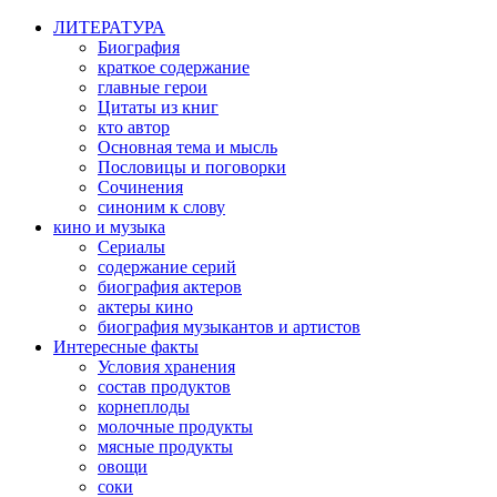
ЛИТЕРАТУРА
Биография
краткое содержание
главные герои
Цитаты из книг
кто автор
Основная тема и мысль
Пословицы и поговорки
Сочинения
синоним к слову
кино и музыка
Сериалы
содержание серий
биография актеров
актеры кино
биография музыкантов и артистов
Интересные факты
Условия хранения
состав продуктов
корнеплоды
молочные продукты
мясные продукты
овощи
соки