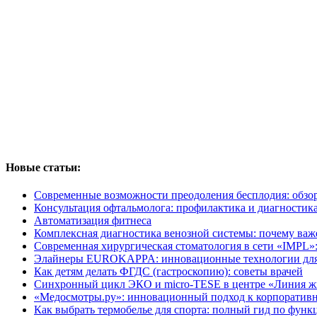
Новые статьи:
Современные возможности преодоления бесплодия: обзо
Консультация офтальмолога: профилактика и диагностика
Автоматизация фитнеса
Комплексная диагностика венозной системы: почему важ
Современная хирургическая стоматология в сети «IMPL»:
Элайнеры EUROKAPPA: инновационные технологии для б
Как детям делать ФГДС (гастроскопию): советы врачей
Синхронный цикл ЭКО и micro-TESE в центре «Линия жи
«Медосмотры.ру»: инновационный подход к корпоративн
Как выбрать термобелье для спорта: полный гид по фун