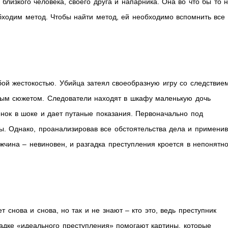
близкого человека, своего друга и напарника. Она во что бы то 
обходим метод. Чтобы найти метод, ей необходимо вспомнить все
ой жестокостью. Убийца затеял своеобразную игру со следствие
тым сюжетом. Следователи находят в шкафу маленькую дочь
енок в шоке и дает путаные показания. Первоначально под
ы. Однако, проанализировав все обстоятельства дела и применив
жчина – невиновен, и разгадка преступления кроется в непонятн
 снова и снова, но так и не знают – кто это, ведь преступник
гадке «идеального преступления» помогают картины, которые