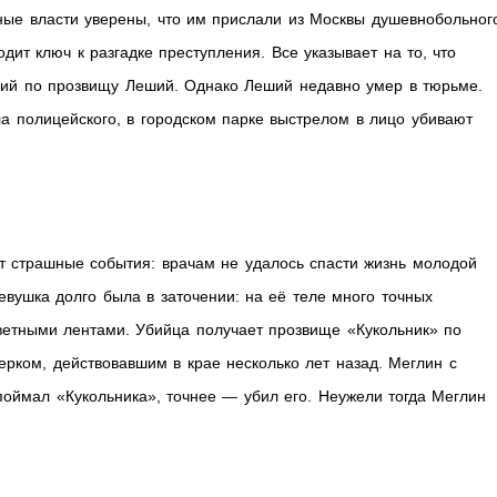
ные власти уверены, что им прислали из Москвы душевнобольног
ит ключ к разгадке преступления. Все указывает на то, что
кий по прозвищу Леший. Однако Леший недавно умер в тюрьме.
а полицейского, в городском парке выстрелом в лицо убивают
 страшные события: врачам не удалось спасти жизнь молодой
евушка долго была в заточении: на её теле много точных
ветными лентами. Убийца получает прозвище «Кукольник» по
рком, действовавшим в крае несколько лет назад. Меглин с
 поймал «Кукольника», точнее — убил его. Неужели тогда Меглин