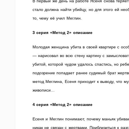
В первый же день на работе Ясеня снова теряет 
стало должна найти убийцу, но для этого ей не
то, чему её учил Меглин.
3 серия «Метод 2» описание
Молодая женщина убита в своей квартире с особ
— нарисовал во всю стену картину с замыслова
убитой, которой чудом удалось спастись, но реб
подозрение попадает ранее судимый брат жертв
метод Меглина, Есеня приходит к выводу, что му
живописи…
4 серия «Метод 2» описание
Есеня и Меглин понимают, почему маньяк убивает
никак не связан с жертвами. Приблизиться к раз