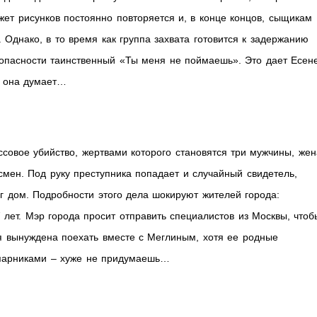
ет рисунков постоянно повторяется и, в конце концов, сыщикам
Однако, в то время как группа захвата готовится к задержанию
 опасности таинственный «Ты меня не поймаешь». Это дает Есен
м она думает…
совое убийство, жертвами которого становятся три мужчины, жен
смен. Под руку преступника попадает и случайный свидетель,
г дом. Подробности этого дела шокируют жителей города:
 лет. Мэр города просит отправить специалистов из Москвы, чтоб
я вынуждена поехать вместе с Меглиным, хотя ее родные
апарниками – хуже не придумаешь…