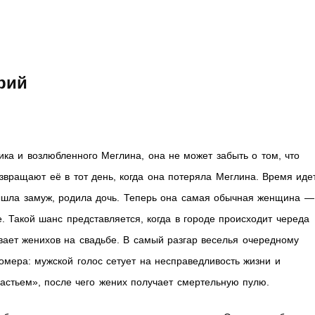
рий
ика и возлюбленного Меглина, она не может забыть о том, что
звращают её в тот день, когда она потеряла Меглина. Время идет
 вышла замуж, родила дочь. Теперь она самая обычная женщина —
. Такой шанс представляется, когда в городе происходит череда
вает женихов на свадьбе. В самый разгар веселья очередному
омера: мужской голос сетует на несправедливость жизни и
астьем», после чего жених получает смертельную пулю.