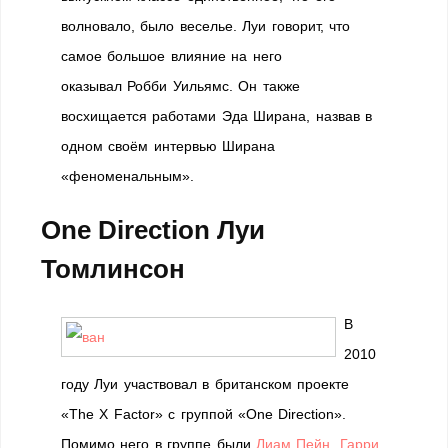
волновало, было веселье. Луи говорит, что
самое большое влияние на него
оказывал Робби Уильямс. Он также
восхищается работами Эда Ширана, назвав в
одном своём интервью Ширана
«феноменальным».
One Direction Луи
Томлинсон
В
2010
году Луи участвовал в британском проекте
«The X Factor» с группой «One Direction».
Помимо него в группе были
Лиам Пейн
,
Гарри