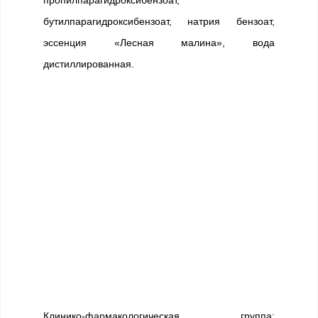
пропилпарагидроксибензоат,
бутилпарагидроксибензоат, натрия бензоат,
эссенция «Лесная малина», вода
дистиллированная.
Клинико-фармакологическая группа: