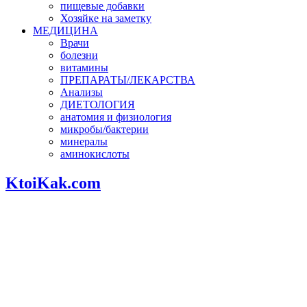
пищевые добавки
Хозяйке на заметку
МЕДИЦИНА
Врачи
болезни
витамины
ПРЕПАРАТЫ/ЛЕКАРСТВА
Анализы
ДИЕТОЛОГИЯ
анатомия и физиология
микробы/бактерии
минералы
аминокислоты
KtoiKak.com