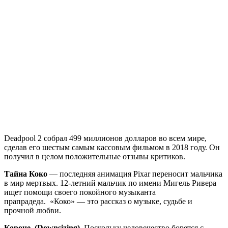
Deadpool 2 собрал 499 миллионов долларов во всем мире,
сделав его шестым самым кассовым фильмом в 2018 году. Он
получил в целом положительные отзывы критиков.
Тайна Коко
— последняя анимация Pixar переносит мальчика
в мир мертвых. 12-летний мальчик по имени Мигель Ривера
ищет помощи своего покойного музыканта
прапрадеда. «Коко» — это рассказ о музыке, судьбе и
прочной любви.
Короче
(Downsizing).
Поскольку человечество борется с