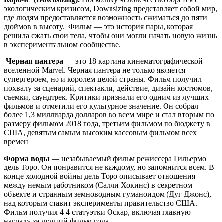
экологическим кризисом, Downsizing представляет собой мир,
где людям предоставляется возможность сжиматься до пяти
дюймов в высоту. Фильм — это история пары, которая
решила сжать свои тела, чтобы они могли начать новую жизнь
в экспериментальном сообществе.
Черная пантера
— это 18 картина кинематографической
вселенной Marvel. Черная пантера не только является
супергероем, но и королем целой страны. Фильм получил
похвалу за сценарий, спектакли, действие, дизайн костюмов,
съемки, саундтрек. Критики признали его одним из лучших
фильмов и отметили его культурное значение. Он собрал
более 1,3 миллиарда долларов во всем мире и стал вторым по
размеру фильмом 2018 года, третьим фильмом по бюджету в
США, девятым самым высоким кассовым фильмом всех
времен
Форма воды
— незабываемый фильм режиссера Гильермо
дель Торо. Он понравится не каждому, но запомнится всем. В
конце холодной войны дель Торо описывает отношения
между немым работником (Салли Хокинс) в секретном
объекте и странным земноводным гуманоидом (Дуг Джонс),
над которым ставит эксперименты правительство США.
Фильм получил 4 4 статуэтки Оскар, включая главную
награду за лучший фильм года.