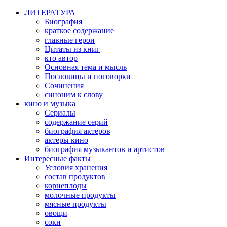
ЛИТЕРАТУРА
Биография
краткое содержание
главные герои
Цитаты из книг
кто автор
Основная тема и мысль
Пословицы и поговорки
Сочинения
синоним к слову
кино и музыка
Сериалы
содержание серий
биография актеров
актеры кино
биография музыкантов и артистов
Интересные факты
Условия хранения
состав продуктов
корнеплоды
молочные продукты
мясные продукты
овощи
соки