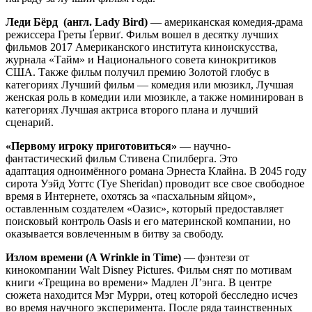
Леди Бёрд (англ. Lady Bird)
— американская комедия-драма
режиссера Греты Ґервиґ. Фильм вошел в десятку лучших
фильмов 2017 Американского института киноискусства,
журнала «Тайм» и Национального совета кинокритиков
США. Также фильм получил премию Золотой глобус в
категориях Лучший фильм — комедия или мюзикл, Лучшая
женская роль в комедии или мюзикле, а также номинирован в
категориях Лучшая актриса второго плана и лучший
сценарий.
«Первому игроку приготовиться»
— научно-
фантастический фильм Стивена Спилберга. Это
адаптация одноимённого романа Эрнеста Клайна. В 2045 году
сирота Уэйд Уоттс (Tye Sheridan) проводит все свое свободное
время в Интернете, охотясь за «пасхальным яйцом»,
оставленным создателем «Оазис», который предоставляет
поисковый контроль Oasis и его материнской компании, но
оказывается вовлеченным в битву за свободу.
Излом времени (
A Wrinkle in Time
)
— фэнтези от
кинокомпании Walt Disney Pictures. Фильм снят по мотивам
книги «Трещина во времени» Мадлен Л’энга. В центре
сюжета находится Мэг Мурри, отец которой бесследно исчез
во время научного эксперимента. После ряда таинственных