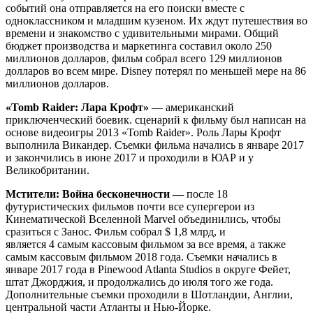
событий она отправляется на его поиски вместе с
одноклассником и младшим кузеном. Их ждут путешествия во
времени и знакомство с удивительными мирами. Общий
бюджет производства и маркетинга составил около 250
миллионов долларов, фильм собрал всего 129 миллионов
долларов во всем мире. Disney потерял по меньшей мере на 86
миллионов долларов.
«Tomb Raider: Лара Крофт»
— американский
приключенческий боевик. сценарий к фильму был написан на
основе видеоигры 2013 «Tomb Raider». Роль Лары Крофт
выполнила Викандер. Съемки фильма начались в январе 2017
и закончились в июне 2017 и проходили в ЮАР и у
Великобритании.
Мстители: Война бесконечности —
после 18
футуристических фильмов почти все супергерои из
Кинематической Вселенной Marvel объединились, чтобы
сразиться с Занос. Фильм собрал $ 1,8 млрд, и
является 4 самым кассовым фильмом за все время, а также
самым кассовым фильмом 2018 года. Съемки начались в
январе 2017 года в Pinewood Atlanta Studios в округе Фейет,
штат Джорджия, и продолжались до июля того же года.
Дополнительные съемки проходили в Шотландии, Англии,
центральной части Атланты и Нью-Йорке.