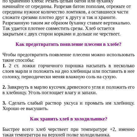
по хранению хлеба: Резать целый батон или буханку
начинайте от середины. Разрезав батон пополам, отрежьте от
середины нужное количество ломтиков, а оставшиеся части
сложите срезами плотно друг к другу и так и храните.
Разрезанную таким же образом буханку ставьте вертикально.
Так удается плотнее совместить срезы. Хлеб остается
закрытым с двух сторон корками и дольше не черствеет.
Как предотвратить появление плесени в хлебе?
Чтобы предотвратить появление плесени можно использовать
такие способы:
1.
2 ст. ложки горчичного порошка насыпать в несколько
слоев марли и положить на дно хлебницы или поставить в нее
солонку, периодически меняя влажную соль на сухую.
2.
Завкрнуть в марлю кусочек древесного угля и положить его
в хлебницу. Уголь поглощает влагу и запахи.
3.
Сделать слабый раствор уксуса и промыть им хлебницу.
Хорошо ее высушить.
Как хранить хлеб в холодильнике?
Быстрее всего хлеб черствеет при температуре +2, именно
такая температура на верхней полке холодильника.