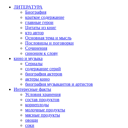
ЛИТЕРАТУРА
Биография
краткое содержание
главные герои
Цитаты из книг
кто автор
Основная тема и мысль
Пословицы и поговорки
Сочинения
синоним к слову
кино и музыка
Сериалы
содержание серий
биография актеров
актеры кино
биография музыкантов и артистов
Интересные факты
Условия хранения
состав продуктов
корнеплоды
молочные продукты
мясные продукты
овощи
соки