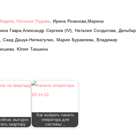
Жидков
,
Наталья Рудова
, Ирина Розанова,Марина
ина Гавра,Александр Сергеев (IV), Наталия Солдатова, Дильбар
, Саид Дашук-Нигматулин, Мария Буравлева, Владимир
анюшева, Юлия Такшина
Как выбрать панель
сейчас выгодно
оператора для
пать квартиру
системы…