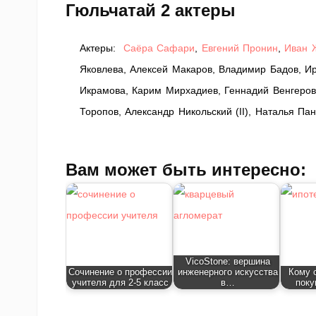
Гюльчатай 2 актеры
Актеры:
Саёра Сафари
,
Евгений Пронин
,
Иван 
Яковлева, Алексей Макаров, Владимир Бадов, Ир
Икрамова, Карим Мирхадиев, Геннадий Венгеров
Торопов, Александр Никольский (II), Наталья П
Вам может быть интересно:
VicoStone: вершина
Сочинение о профессии
инженерного искусства
Кому 
учителя для 2-5 класс
в…
поку