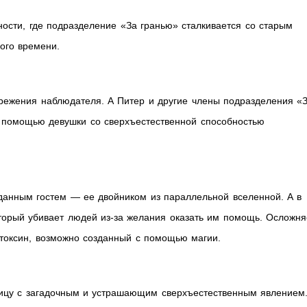
ости, где подразделение «За гранью» сталкивается со старым
ого времени.
ережения наблюдателя. А Питер и другие члены подразделения «
 помощью девушки со сверхъестественной способностью
жданным гостем — ее двойником из параллельной вселенной. А в
торый убивает людей из-за желания оказать им помощь. Осложня
я токсин, возможно созданный с помощью магии.
лицу с загадочным и устрашающим сверхъестественным явлением