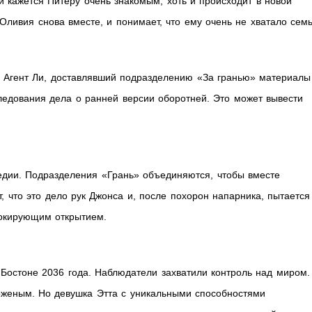
й кажется Питеру очень знакомым, хоть и происходит в новой
 Оливия снова вместе, и понимает, что ему очень не хватало семь
. Агент Ли, доставлявший подразделению «За гранью» материалы
ледования дела о ранней версии оборотней. Это может вывести
едии. Подразделения «Грань» объединяются, чтобы вместе
, что это дело рук Джонса и, после похорон напарника, пытается
шокирующим открытием.
Бостоне 2036 года. Наблюдатели захватили контроль над миром.
оженым. Но девушка Этта с уникальными способностями