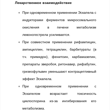
Лекарственное взаимодействие
При одновременном применении Эскапела с
индукторами ферментов микросомального
окисления в печени метаболизм
левоногестрела усиливается.
При совместном применении рифампицин,
ампициллин, тетрациклин, барбитураты (в
т.ч. примидон), фенитоин, карбамазепин,
препараты зверобоя, ритонавир, рифабутин,
гризеофульвин уменьшают контрацептивный
эффект Эскапела.
При одновременном применении с
Эскапелом возрастает токсичность
циклоспорина из-за ингибирования его
метаболизма.