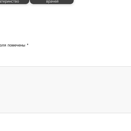
атеринство
врачей
поля помечены
*