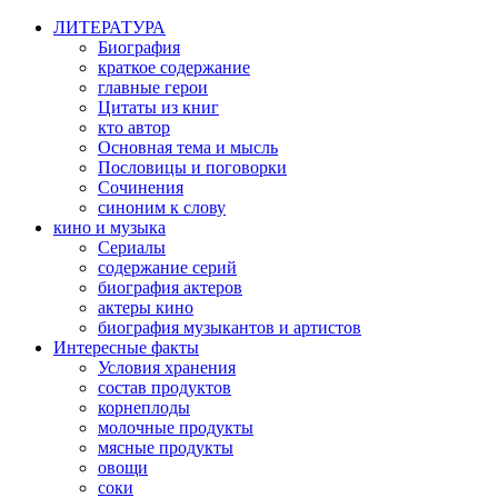
ЛИТЕРАТУРА
Биография
краткое содержание
главные герои
Цитаты из книг
кто автор
Основная тема и мысль
Пословицы и поговорки
Сочинения
синоним к слову
кино и музыка
Сериалы
содержание серий
биография актеров
актеры кино
биография музыкантов и артистов
Интересные факты
Условия хранения
состав продуктов
корнеплоды
молочные продукты
мясные продукты
овощи
соки