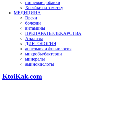
пищевые добавки
Хозяйке на заметку
МЕДИЦИНА
Врачи
болезни
витамины
ПРЕПАРАТЫ/ЛЕКАРСТВА
Анализы
ДИЕТОЛОГИЯ
анатомия и физиология
микробы/бактерии
минералы
аминокислоты
KtoiKak.com