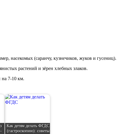
ер, насекомых (саранчу, кузнечиков, жуков и гусениц).
янистых растений и зёрен хлебных злаков.
на 7-10 км.
з
Как детям делать ФГДС
—
(гастроскопию): советы