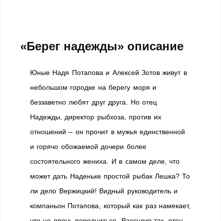
«Берег надежды» описание
Юные Надя Потапова и Алексей Зотов живут в
небольшом городке на берегу моря и
беззаветно любят друг друга. Но отец
Надежды, директор рыбхоза, против их
отношений – он прочит в мужья единственной
и горячо обожаемой дочери более
состоятельного жениха. И в самом деле, что
может дать Наденьке простой рыбак Лешка? То
ли дело Вержицкий! Видный руководитель и
компаньон Потапова, который как раз намекает,
что не прочь породниться. Рассудив так, отец