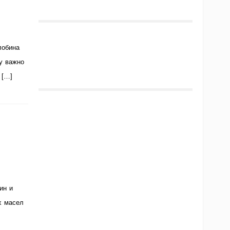
лобина
у важно
 […]
ин и
х масел