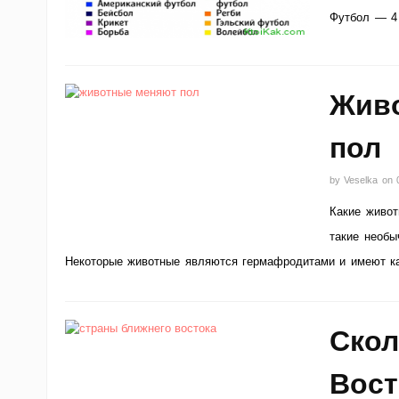
Футбол — 4
Живо
пол
by
Veselka
on
Какие живот
такие необы
Некоторые животные являются гермафродитами и имеют ка
Скол
Вост