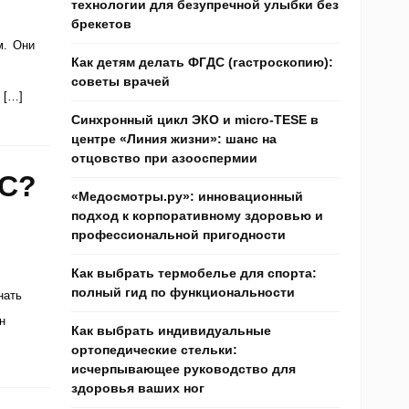
технологии для безупречной улыбки без
брекетов
м. Они
Как детям делать ФГДС (гастроскопию):
советы врачей
 […]
Синхронный цикл ЭКО и micro-TESE в
центре «Линия жизни»: шанс на
отцовство при азооспермии
 С?
«Медосмотры.ру»: инновационный
подход к корпоративному здоровью и
профессиональной пригодности
Как выбрать термобелье для спорта:
полный гид по функциональности
нать
н
Как выбрать индивидуальные
ортопедические стельки:
исчерпывающее руководство для
здоровья ваших ног