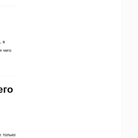
, в
я чего
]
его
е только