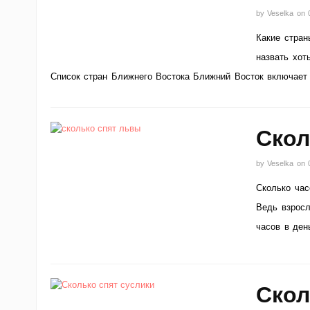
by
Veselka
on
Какие стран
назвать хот
Список стран Ближнего Востока Ближний Восток включает
Скол
by
Veselka
on
Сколько час
Ведь взросл
часов в ден
Скол