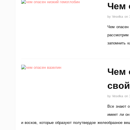
Чем 
by
Veselka
on
Чем опасен 
рассмотрим 
запомнить к
Чем 
свой
by
Veselka
on
Все знают о
имеет ли он
и восков, которые образуют полутвердое желеобразное вещ