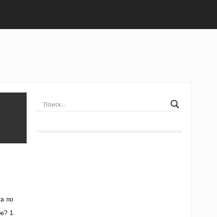
а по
е? 1.