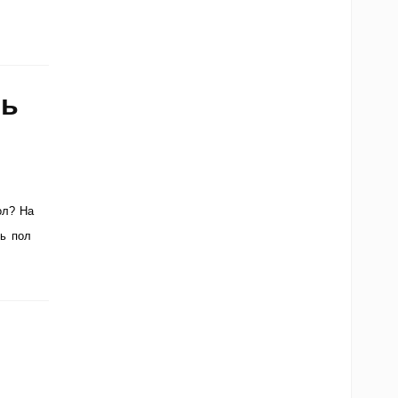
ть
ол? На
ть пол