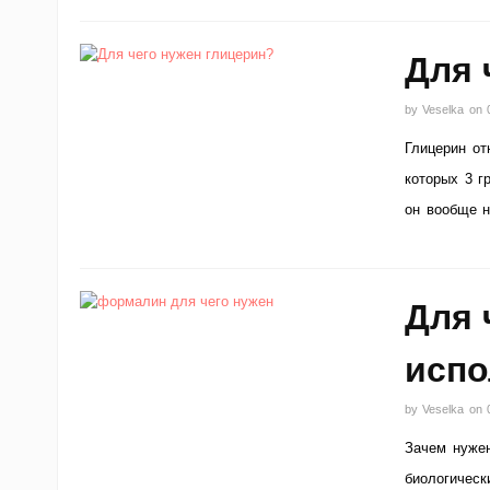
Для 
by
Veselka
on
Глицерин от
которых 3 г
он вообще 
Для 
испо
by
Veselka
on
Зачем нужен
биологическ