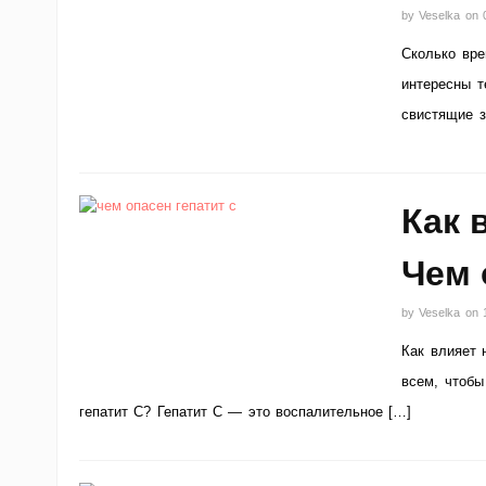
by
Veselka
on
Сколько вре
интересны т
свистящие з
Как 
Чем 
by
Veselka
on
Как влияет 
всем, чтобы
гепатит С? Гепатит С — это воспалительное […]