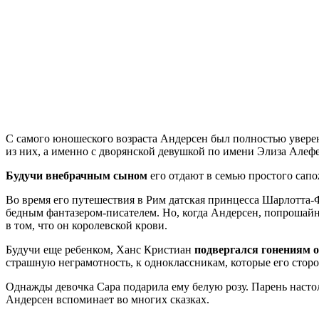
С самого юношеского возраста Андерсен был полностью уверен
из них, а именно с дворянской девушкой по имени Элиза Алефе
Будучи внебрачным сыном
его отдают в семью простого сапо
Во время его путешествия в Рим датская принцесса Шарлотта-Ф
бедным фантазером-писателем. Но, когда Андерсен, попрошай
в том, что он королевской крови.
Будучи еще ребенком, Ханс Кристиан
подвергался гонениям о
страшную неграмотность, к одноклассникам, которые его сторо
Однажды девочка Сара подарила ему белую розу. Парень настол
Андерсен вспоминает во многих сказках.