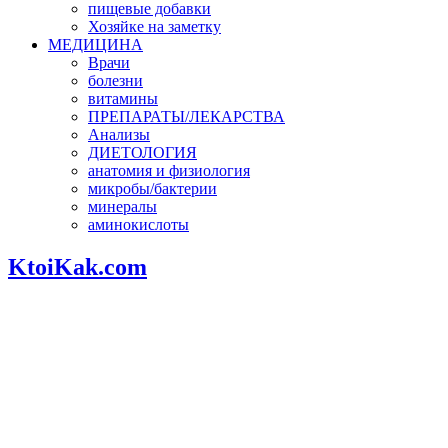
пищевые добавки
Хозяйке на заметку
МЕДИЦИНА
Врачи
болезни
витамины
ПРЕПАРАТЫ/ЛЕКАРСТВА
Анализы
ДИЕТОЛОГИЯ
анатомия и физиология
микробы/бактерии
минералы
аминокислоты
KtoiKak.com