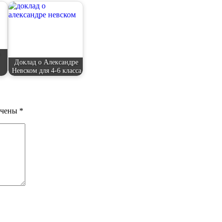
Доклад о Александре
Невском для 4-6 класса
ечены
*