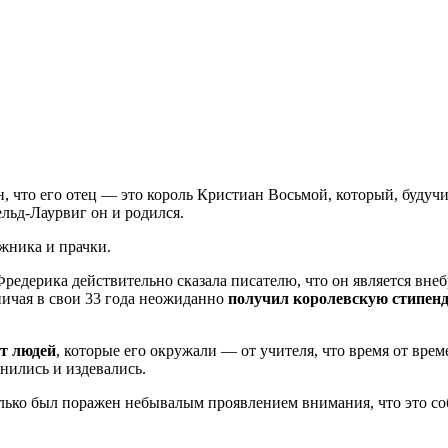
, что его отец — это король Кристиан Восьмой, который, будуч
льд-Лаурвиг он и родился.
жника и прачки.
редерика действительно сказала писателю, что он является внеб
ничая в свои 33 года неожиданно
получил королевскую стипен
т людей
, которые его окружали — от учителя, что время от вре
нились и издевались.
ько был поражен небывалым проявлением внимания, что это собы