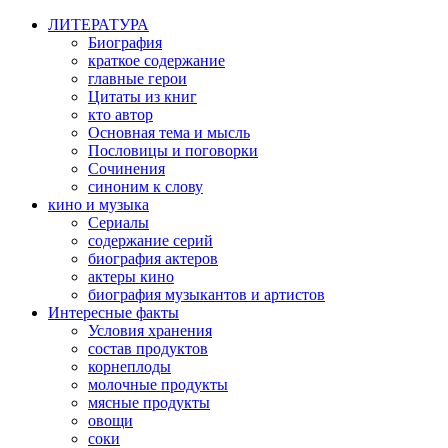
ЛИТЕРАТУРА
Биография
краткое содержание
главные герои
Цитаты из книг
кто автор
Основная тема и мысль
Пословицы и поговорки
Сочинения
синоним к слову
кино и музыка
Сериалы
содержание серий
биография актеров
актеры кино
биография музыкантов и артистов
Интересные факты
Условия хранения
состав продуктов
корнеплоды
молочные продукты
мясные продукты
овощи
соки