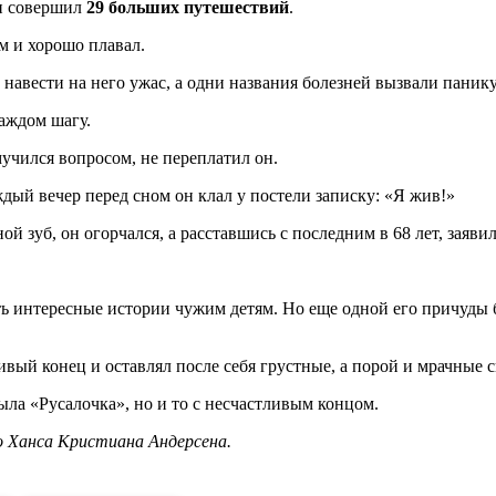
он совершил
29 больших путешествий
.
м и хорошо плавал.
авести на него ужас, а одни названия болезней вызвали панику
каждом шагу.
чился вопросом, не переплатил он.
ждый вечер перед сном он клал у постели записку: «Я жив!»
 зуб, он огорчался, а расставшись с последним в 68 лет, заявил
ть интересные истории чужим детям. Но еще одной его причуды б
вый конец и оставлял после себя грустные, а порой и мрачные с
ыла «Русалочка», но и то с несчастливым концом.
о Ханса Кристиана Андерсена.