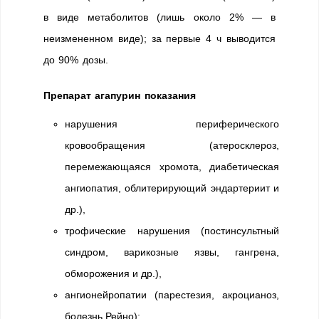
в виде метаболитов (лишь около 2% — в
неизмененном виде); за первые 4 ч выводится
до 90% дозы.
Препарат агапурин показания
нарушения периферического
кровообращения (атеросклероз,
перемежающаяся хромота, диабетическая
ангиопатия, облитерирующий эндартериит и
др.),
трофические нарушения (постинсультный
синдром, варикозные язвы, гангрена,
обморожения и др.),
ангионейропатии (парестезия, акроцианоз,
болезнь Рейно);