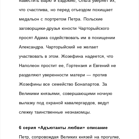
навестить Варю и Евдокию, Ольга уверяет их,
что счастлива, но перед отъездом похищает
медальон с портретом Петра. Польские
заговорщики-друзья юности Чарторыйского
просят Адама содействовать им в похищении
Александра. Чарторыйский не желает
участвовать в этом. Жозефина надеется, что
Наполеон простит ее, Гортензия и Евгений не
разделяют уверенности матери — против
Жозефины все семейство Бонапартов. За
Великими князьями, совершающими ночную
вылазку под охраной кавалергардов, ведут
слежку таинственные незнакомцы.
6 серия «Адъютанты любви» описание
Петр, сопровождая Великих князей на прогулке,