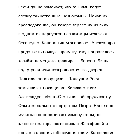
неожиданно замечает, что за ними ведут
слежку таинственные незнакомцы. Начав их
преследование, он вскоре теряет их из виду –
в одном из переулков незнакомцы исчезают
бесследно. Константин уговаривает Александра
продолжить ночную прогулку, ему понравилась
хозяйка немецкого трактира – Ленхен. Лишь
под утро князья возвращаются во дворец.
Польские заговорщики – Тадеуш и Зося
замышляют похищение Великого князя
Александра. Монго-Столыпин обнаруживает у
Ольги медальон с портретом Петра. Наполеон
мучительно переживает измену жены, но
клянется матери развестись с Жозефиной и
решает завести любовную интригу. Канцелярия