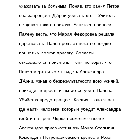
ухаживать за больным. Поняв, кто ранил Петра,
она запрещает Д’Арни убивать его – Учитель
не давал такого приказа. Бенигсен приносит
Палену весть, что Мария Федоровна решила
царствовать. Пален решает пока не поздно
принять у полков присягу. Солдаты
отказываются присягать – они не верят, что
Павел мертв и хотят видеть Александра.
Д’Арни, узнав о безрезультатности всех усилий,
приходит в ярость и пытается убить Палена.
Убийство предотвращает Ксения – она знает
где найти человека, который убедит Александра
взойти на трон. Через несколько часов к
Александру приезжает князь Монго-Столыпин.
Комендант Петропавловской крепости Розен