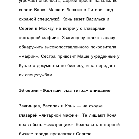
угрожает опасность, Сергей просит начальство
спасти Варю. Маша и Левшин в Питере, под
охраной спецслужб. Конь везет Василька и
Сергея в Москву, на встречу с главарями
«янтарной мафии». Звягинцеву ставят задачу
обнаружить высокопоставленного покровителя
«мафии». Сестра привозит Маше украденные у
Куплета документы по бизнесу, и та передает
их спецслужбам.
16 серия «Жёлтый глаз тигра» описание
Звягинцев, Василек и Конь — на сходке
главарей «янтарной мафии». Те лишают Коня
права быть «смотрящим». Возглавить янтарный
бизнес города предлагают Сергею.