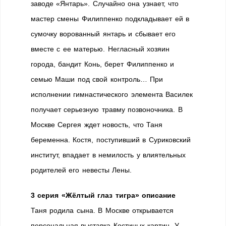
заводе «Янтарь». Случайно она узнает, что
мастер смены Филиппенко подкладывает ей в
сумочку ворованный янтарь и сбывает его
вместе с ее матерью. Негласный хозяин
города, бандит Конь, берет Филиппенко и
семью Маши под свой контроль… При
исполнении гимнастического элемента Василек
получает серьезную травму позвоночника. В
Москве Сергея ждет новость, что Таня
беременна. Костя, поступивший в Суриковский
институт, впадает в немилость у влиятельных
родителей его невесты Лены.
3 серия «Жёлтый глаз тигра» описание
Таня родила сына. В Москве открывается
персональная выставка Костиных картин. У