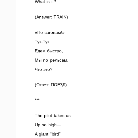
What is it?
(Answer: TRAIN)
«По вагонам!»
Тук-Тук.
Едем быстро,
Мы по рельсам.
Что это?
(Ответ: ПОЕЗД)
***
The pilot takes us
Up so high—
A giant “bird”