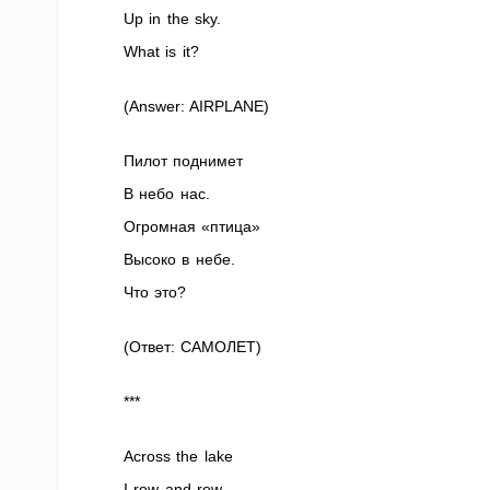
Up in the sky.
What is it?
(Answer: AIRPLANE)
Пилот поднимет
В небо нас.
Огромная «птица»
Высоко в небе.
Что это?
(Ответ: САМОЛЕТ)
***
Across the lake
I row and row.