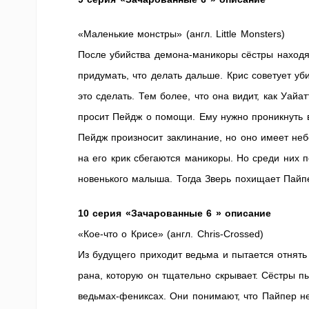
«Маленькие монстры» (англ. Little Monsters)
После убийства демона-маникоры сёстры находя
придумать, что делать дальше. Крис советует у
это сделать. Тем более, что она видит, как Уайа
просит Пейдж о помощи. Ему нужно проникнуть в
Пейдж произносит заклинание, но оно имеет неб
на его крик сбегаются маникоры. Но среди них п
новенького малыша. Тогда Зверь похищает Пайп
10 серия «Зачарованные 6 » описание
«Кое-что о Крисе» (англ. Chris-Crossed)
Из будущего приходит ведьма и пытается отнять 
рана, которую он тщательно скрывает. Сёстры пы
ведьмах-фениксах. Они понимают, что Пайпер не 