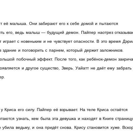
т её малыша. Они забирают его к себе домой и пытаются
бить его, ведь малыш — будущий демон. Пайпер наотрез отказыва
тт играет с новеньким и не чувствует опасности. В это время Дэри
 здание и поговорить с парнем, который держит заложников.
ольшой побочный эффект. После того, как ребёнок-демон закрича
оявляется и другое существо, Зверь. Уайатт не даёт ему забрать
ер.
у Криса его силу. Пайпер её взрывает. На теле Криса остаётся
таются узнать, кем была эта девушка и находят в Книге страницу
убила ведьму, и она придёт снова. Крису становится хуже. Вско