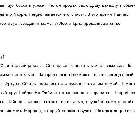
ает дух босса и узнаёт, что он продал свою душу дьяволу в обме
быть о Ларри, Пейдж пытается его спасти. В это время Пайпер
саботирует свидания мамы. А Лео и Крис проваливаются во
y)
Хранительница меча. Она просит защитить меч от злых сил. Во
азывается в камне. Зачарованные понимают, что это легендарный
ля Артура. Сёстры переносят его вместе с камнем домой. Помога
вый друг Пейдж. Но Фиби это откровенно не нравится. Попробова
ва. Пайпер, пытаюсь выгнать их из дома, случайно сама достаёт
тавник меча Мордант, который должен научить обладателя реликв