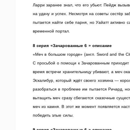
Ларри заранее знал, что его убьют. Пейдж вызыв
на удачу и успех. Несмотря на советы сестёр за
пытается найти себе парня, но Уайатт активно 
временной портал.
8 серия «Зачарованные 6 » описание
«Меч в большом городе» (англ. Sword and the Cit
С просьбой о помощи к Зачарованным приходит 
время встречи хранительницу убивают, а меч ок
Эскалибур, который ждёт своего хозяина — коро
разобраться в проблеме им пытается Ричард, но
вытащить меч сразу сбегаются сказочные сущест
меч из камня. В этот же момент появляется нас
победить злые силы.
9 серия «Зачарованные 6 » описание