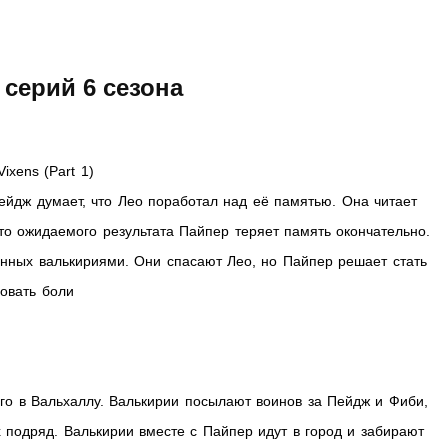
серий 6 сезона
ixens (Part 1)
ейдж думает, что Лео поработал над её памятью. Она читает
то ожидаемого результата Пайпер теряет память окончательно.
анных валькириями. Они спасают Лео, но Пайпер решает стать
вовать боли
его в Вальхаллу. Валькирии посылают воинов за Пейдж и Фиби,
х подряд. Валькирии вместе с Пайпер идут в город и забирают