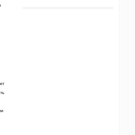
н
ет
ть
ии