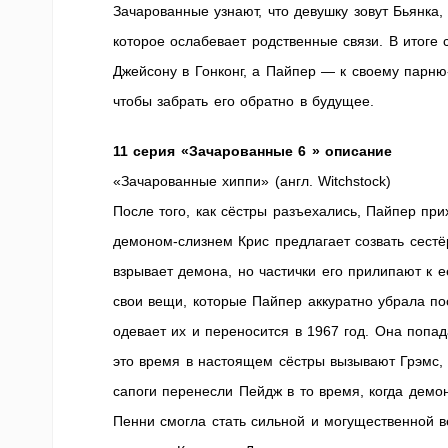
Зачарованные узнают, что девушку зовут Бьянка,
которое ослабевает родственные связи. В итоге
Джейсону в Гонконг, а Пайпер — к своему парн
чтобы забрать его обратно в будущее.
11 серия «Зачарованные 6 » описание
«Зачарованные хиппи» (англ. Witchstock)
После того, как сёстры разъехались, Пайпер пр
демоном-слизнем Крис предлагает созвать сестёр
взрывает демона, но частички его прилипают к 
свои вещи, которые Пайпер аккуратно убрала по
одевает их и переносится в 1967 год. Она попа
это время в настоящем сёстры вызывают Грэмс, ч
сапоги перенесли Пейдж в то время, когда демо
Пенни смогла стать сильной и могущественной в