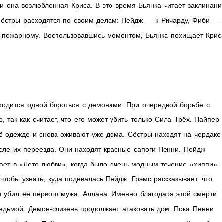
 и она возлюбленная Криса. В это время Бьянка читает заклинани
 сёстры расходятся по своим делам: Пейдж — к Ричарду, Фиби — 
ю-пожарному. Воспользовавшись моментом, Бьянка похищает Крис
иходится одной бороться с демонами. При очередной борьбе с
, так как считает, что его может убить только Сила Трёх. Пайпер
её одежде и снова оживают уже дома. Сёстры находят на чердаке
сле их переезда. Они находят красные сапоги Пенни. Пейдж
дает в «Лето любви», когда было очень модным течение «хиппи».
тобы узнать, куда подевалась Пейдж. Грэмс рассказывает, что
н убил её первого мужа, Аллана. Именно благодаря этой смерти
едьмой. Демон-слизень продолжает атаковать дом. Пока Пенни