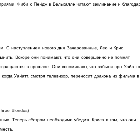
кириями. Фиби с Пейдж в Вальхалле читают заклинание и благода
м. С наступлением нового дня Зачарованные, Лео и Крис
помнить. Вскоре они понимают, что они совершенно не помнят
звращаются в прошлое. Они вспоминают, что забыли про Уайатта
 когда Уайатт, смотря телевизор, переносит дракона из фильма в
hree Blondes)
нных. Теперь сёстрам необходимо убедить Криса в том, что они 
места.