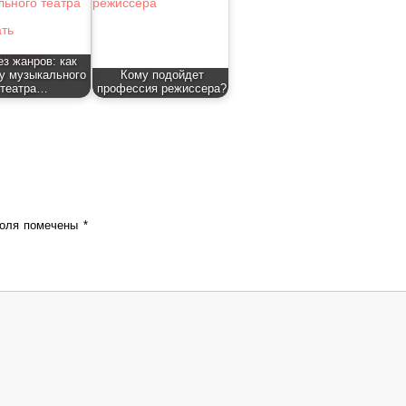
ез жанров: как
у музыкального
Кому подойдет
театра…
профессия режиссера?
поля помечены
*