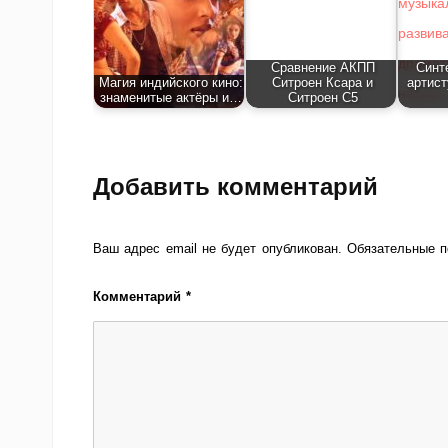
Сравнение АКПП
Синт
Магия индийского кино:
Ситроен Ксара и
артист
знаменитые актёры и…
Ситроен С5
Добавить комментарий
Ваш адрес email не будет опубликован.
Обязательные 
Комментарий
*