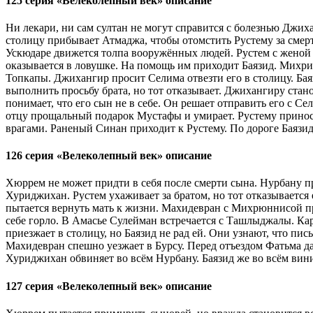
125 серия «Велеколепный век» описание
Ни лекари, ни сам султан не могут справится с болезнью Джиха
столицу прибывает Атмаджа, чтобы отомстить Рустему за смерт
Ускюдаре движется толпа вооружённых людей. Рустем с женой 
оказывается в ловушке. На помощь им приходит Баязид. Михр
Топкапы. Джихангир просит Селима отвезти его в столицу. Ба
выполнить просьбу брата, но тот отказывает. Джихангиру стан
понимает, что его сын не в себе. Он решает отправить его с С
отцу прощальный подарок Мустафы и умирает. Рустему приносят
врагами. Раненый Синан приходит к Рустему. По дороге Баязид 
126 серия «Велеколепный век» описание
Хюррем не может придти в себя после смерти сына. Нурбану пр
Хуриджихан. Рустем ухаживает за братом, но тот отказывается
пытается вернуть мать к жизни. Махидевран с Михрюннисой пр
себе горло. В Амасье Сулейман встречается с Ташлыджалы. Ка
приезжает в столицу, но Баязид не рад ей. Они узнают, что п
Махидевран спешно уезжает в Бурсу. Перед отъездом Фатьма да
Хуриджихан обвиняет во всём Нурбану. Баязид же во всём вин
127 серия «Велеколепный век» описание