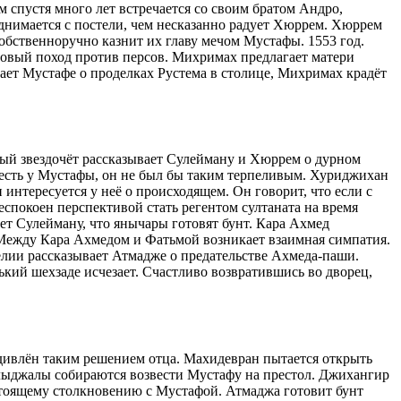
 спустя много лет встречается со своим братом Андро,
однимается с постели, чем несказанно радует Хюррем. Хюррем
обственноручно казнит их главу мечом Мустафы. 1553 год.
новый поход против персов. Михримах предлагает матери
ет Мустафе о проделках Рустема в столице, Михримах крадёт
ый звездочёт рассказывает Сулейману и Хюррем о дурном
о есть у Мустафы, он не был бы таким терпеливым. Хуриджихан
нтересуется у неё о происходящем. Он говорит, что если с
еспокоен перспективой стать регентом султаната на время
т Сулейману, что янычары готовят бунт. Кара Ахмед
 Между Кара Ахмедом и Фатьмой возникает взаимная симпатия.
елии рассказывает Атмадже о предательстве Ахмеда-паши.
кий шехзаде исчезает. Счастливо возвратившись во дворец,
 удивлён таким решением отца. Махидевран пытается открыть
ашлыджалы собираются возвести Мустафу на престол. Джихангир
дстоящему столкновению с Мустафой. Атмаджа готовит бунт