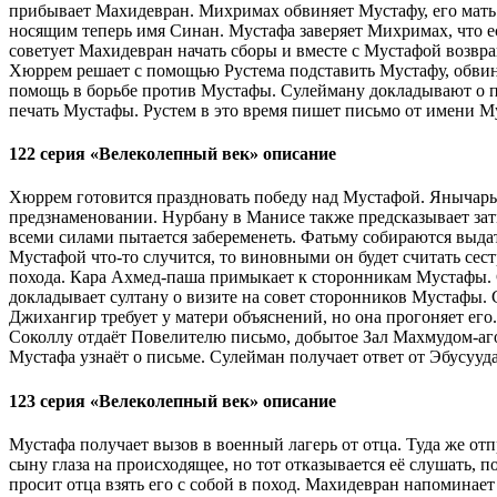
прибывает Махидевран. Михримах обвиняет Мустафу, его мать и
носящим теперь имя Синан. Мустафа заверяет Михримах, что ес
советует Махидевран начать сборы и вместе с Мустафой возвра
Хюррем решает с помощью Рустема подставить Мустафу, обвин
помощь в борьбе против Мустафы. Сулейману докладывают о п
печать Мустафы. Рустем в это время пишет письмо от имени М
122 серия «Велеколепный век» описание
Хюррем готовится праздновать победу над Мустафой. Янычары
предзнаменовании. Нурбану в Манисе также предсказывает затм
всеми силами пытается забеременеть. Фатьму собираются выдат
Мустафой что-то случится, то виновными он будет считать сест
похода. Кара Ахмед-паша примыкает к сторонникам Мустафы. С
докладывает султану о визите на совет сторонников Мустафы.
Джихангир требует у матери объяснений, но она прогоняет ег
Соколлу отдаёт Повелителю письмо, добытое Зал Махмудом-агой
Мустафа узнаёт о письме. Сулейман получает ответ от Эбусууда
123 серия «Велеколепный век» описание
Мустафа получает вызов в военный лагерь от отца. Туда же от
сыну глаза на происходящее, но тот отказывается её слушать,
просит отца взять его с собой в поход. Махидевран напомина