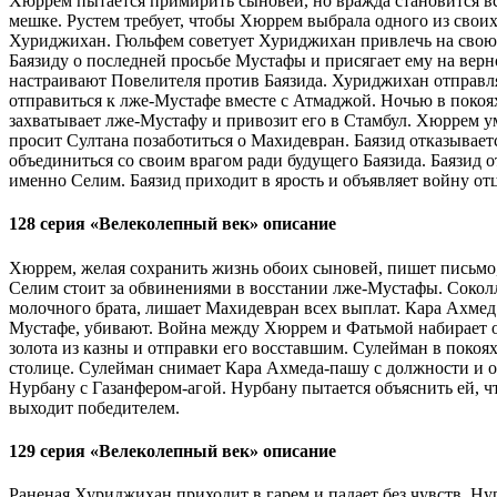
Хюррем пытается примирить сыновей, но вражда становится всё
мешке. Рустем требует, чтобы Хюррем выбрала одного из свои
Хуриджихан. Гюльфем советует Хуриджихан привлечь на свою 
Баязиду о последней просьбе Мустафы и присягает ему на вер
настраивают Повелителя против Баязида. Хуриджихан отправляе
отправиться к лже-Мустафе вместе с Атмаджой. Ночью в поко
захватывает лже-Мустафу и привозит его в Стамбул. Хюррем ум
просит Султана позаботиться о Махидевран. Баязид отказываетс
объединиться со своим врагом ради будущего Баязида. Баязид о
именно Селим. Баязид приходит в ярость и объявляет войну отц
128 серия «Велеколепный век» описание
Хюррем, желая сохранить жизнь обоих сыновей, пишет письмо, в
Селим стоит за обвинениями в восстании лже-Мустафы. Сокол
молочного брата, лишает Махидевран всех выплат. Кара Ахмед 
Мустафе, убивают. Война между Хюррем и Фатьмой набирает о
золота из казны и отправки его восставшим. Сулейман в поко
столице. Сулейман снимает Кара Ахмеда-пашу с должности и о
Нурбану с Газанфером-агой. Нурбану пытается объяснить ей, чт
выходит победителем.
129 серия «Велеколепный век» описание
Раненая Хуриджихан приходит в гарем и падает без чувств. Н