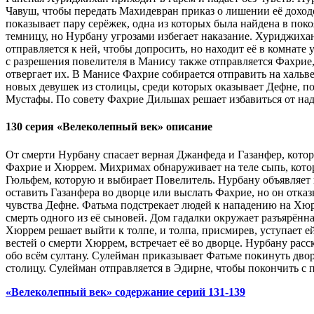
Чавуш, чтобы передать Махидевран приказ о лишении её доход
показывает пару серёжек, одна из которых была найдена в пок
темницу, но Нурбану угрозами избегает наказание. Хуриджихан
отправляется к ней, чтобы допросить, но находит её в комна
с разрешения повелителя в Манису также отправляется Фахрие,
отвергает их. В Манисе Фахрие собирается отправить на хальв
новых девушек из столицы, среди которых оказывает Дефне, п
Мустафы. По совету Фахрие Дильшах решает избавиться от над
130 серия «Велеколепный век» описание
От смерти Нурбану спасает верная Джанфеда и Газанфер, кото
Фахрие и Хюррем. Михримах обнаруживает на теле сыпь, котор
Гюльфем, которую и выбирает Повелитель. Нурбану объявляет
оставить Газанфера во дворце или выслать Фахрие, но он отка
чувства Дефне. Фатьма подстрекает людей к нападению на Хюрр
смерть одного из её сыновей. Дом гадалки окружает разъярён
Хюррем решает выйти к толпе, и толпа, присмирев, уступает е
вестей о смерти Хюррем, встречает её во дворце. Нурбану рас
обо всём султану. Сулейман приказывает Фатьме покинуть двор
столицу. Сулейман отправляется в Эдирне, чтобы покончить 
«Велеколепный век» содержание серий 131-139