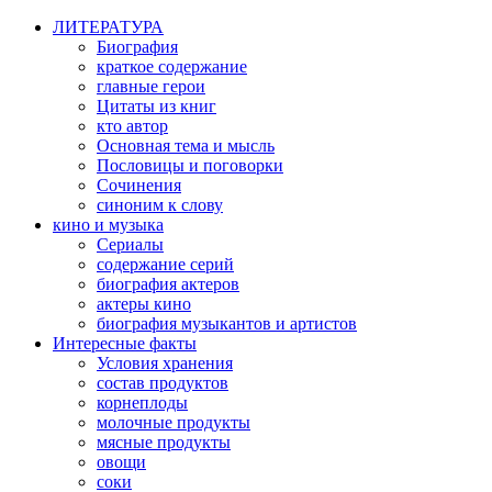
ЛИТЕРАТУРА
Биография
краткое содержание
главные герои
Цитаты из книг
кто автор
Основная тема и мысль
Пословицы и поговорки
Сочинения
синоним к слову
кино и музыка
Сериалы
содержание серий
биография актеров
актеры кино
биография музыкантов и артистов
Интересные факты
Условия хранения
состав продуктов
корнеплоды
молочные продукты
мясные продукты
овощи
соки