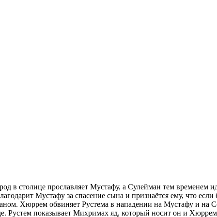
род в столице прославляет Мустафу, а Сулейман тем временем и
агодарит Мустафу за спасение сына и признаётся ему, что если 
аном. Хюррем обвиняет Рустема в нападении на Мустафу и на Се
. Рустем показывает Михримах яд, который носит он и Хюррем С