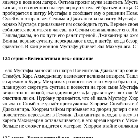
янычар в военном лагере. Фатьма просит мужа защитить Мустаф
казнят, то из военного лагеря вернутся тела её братьев и от
пробирается к шатру Мустафы и сообщает ему о решении Пове
Сулейман отправляет Селима и Джихангира на охоту. Мустафа о
однако Мустафа приказывает им освободить путь. Верные свое
собирается вернуться в лагерь, но Селим останавливает его. 
Ташлыджалы, но по пути его ранят стрелой. Джихангир на охот
Воины, верные султану, перекрывают вход в шатёр, когда безо
сдаваться. В конце концов Мустафу убивает Зал Махмуд-ага. С
124 серия «Велеколепный век» описание
Тело Мустафы выносят из шатра Повелителя. Джихангир обвиня
Стамбул. Кара Ахмеда-пашу назначают великим визирем. Ташлы
с гаремом в Бурсу. Михримах разносит весть о смерти брата п
планируют свергнуть султана и возвести на трон сына Мустафы
видит толпы людей, скандирующих: «Да здравствует шехзаде Ме
счастлив ли он. Нурбану признаётся, что ей жаль Мустафу. Х
янычар в Сюмбюле узнаёт прислужника Хюррем; Сюмбюля избива
Джихангира. Хюррем тайком прибывает во дворец дочери с нам
повелителя переезжает в Гемлик. Джихангира находят в лесу в
карета Махидевран останавливается, в это время карета с Ме
больше не сможет видится с матерью. Хюррем втайне оплакива