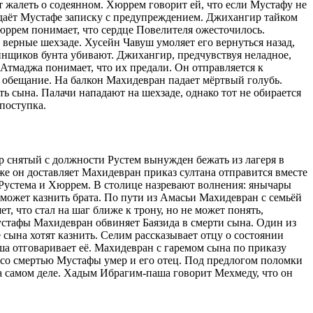
т жалеть о содеянном. Хюррем говорит ей, что если Мустафу не
ередаёт Мустафе записку с предупреждением. Джихангир тайком
ррем понимает, что сердце Повелителя ожесточилось.
 верные шехзаде. Хусейн Чавуш умоляет его вернуться назад,
инщиков бунта убивают. Джихангир, предчувствуя неладное,
 Атмаджа понимает, что их предали. Он отправляется к
т обещание. На балкон Махидевран падает мёртвый голубь.
ь сына. Палачи нападают на шехзаде, однако тот не обирается
поступка.
р снятый с должности Рустем вынужден бежать из лагеря в
е он доставляет Махидевран приказ султана отправится вместе
 Рустема и Хюррем. В столице назревают волнения: янычары
сможет казнить брата. По пути из Амасьи Махидевран с семьёй
, что стал на шаг ближе к трону, но не может понять,
устафы Махидевран обвиняет Баязида в смерти сына. Один из
ына хотят казнить. Селим рассказывает отцу о состоянии
а отговаривает её. Махидевран с гаремом сына по приказу
о со смертью Мустафы умер и его отец. Под предлогом поломки
а самом деле. Хадым Ибрагим-паша говорит Мехмеду, что он