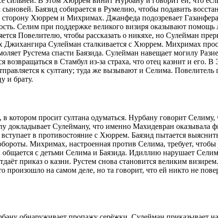
 сильней. В этом Хюррем винит Нурбану и говорит ей, что если
х сыновей. Баязид собирается в Румелию, чтобы подавить восст
сторону Хюррем и Михримах. Джанфеда подозревает Газанфера 
ность. Селим при поддержке великого визиря оказывают помощь
тся Повелителю, чтобы рассказать о никяхе, но Сулейман прерыва
ях Джихангира Сулейман сталкивается с Хюррем. Михримах проси
оляет Рустема спасти Баязида. Сулейман навещает могилу Разие
я возвращаться в Стамбул из-за страха, что отец казнит и его. 
тправляется к султану; туда же вызывают и Селима. Повелитель г
у и брату.
 котором просит султана одуматься. Нурбану говорит Селиму, чт
лу докладывает Сулейману, что именно Махидевран оказывала ф
вступает в противостояние с Хюррем. Баязид пытается выяснить,
бороты. Михримах, настроенная против Селима, требует, чтобы 
ях общается с детьми Селима и Баязида. Идиллию нарушает Сел
тдаёт приказ о казни. Рустем снова становится великим визирем
о произошло на самом деле, но та говорит, что ей никто не пов
урбану обнаруживает пропажу серёжки. Сулейман приказывает на