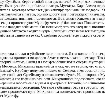
у. Сулейман берёт с собой в лагерь палачей. Михримах начинае
ца. Сулейман узнаёт о прибытии в лагерь Мустафы. Кара Ахмед п
лителя. Мустафа оставляет Джихангиру прощальный подарок. Хю
тправляется в лагерь, однако дорогу ему преграждают янычары,
му шехзаде, янычары подчиняются. По приказу Хикмета-аги зач
Янычары приветствуют Мустафу, чем ещё больше злят Повелителя.
е не находит себе места. Он понимает, что его отец не выполни
ружный Мустафа входит внутрь. Сулейман отказывается выслушат
 мёртвым сыном на руках Сулейман осознаёт всю тяжесть своего 
ет отца во лжи и убийстве невиновного. Из-за волнений яныча
джалы приносит во дворец Амасьи весть о казни шехзаде. Так ж
о дворцу. Фатьма, Баязид и Гюльфем обвиняют в смерти Мустафы
 Мехмеда. Михримах признаётся мужу, что не верила, что отец 
хмед!». Нурбану получает письмо от Селима, в котором он пишет
юррем сообщает Сулейману о готовящемся бунте. На похоронах М
ют, а его кофейню разносят. Михрюнниса подозревает, что её с
ерением забрать её с мужем и дочерью в Топкапы, но Синан-паш
 неадекватном состоянии. Он вновь обвиняет отца и говорит, чт
хмедом продолжает путь. Михрюнниса понимает, что произошло н
ет Мустафу.