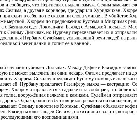
ов и сообщить, что Нергисшах выдали замуж. Селим замечает сл
оях Селима, а другая в коридоре, где ударили Хуриджихан. Хюр
 приходит в себя, но не сказав ни слова умирает. В убийстве 
те уже мёртвой. Хюррем по предложению Рустема и Михримах реш
 а с Баязидом едет Локман-ага. Баязид с Атмаджой посылает Ма
ет к Селиму Дильшах, но Нурбану перехватывает их и отправляе
одосланная Нурбану. Сулейман, услышавший речи людей на рынк
оедливой венецианки и топит её в ванной.
рый случайно убивает Дильшах. Между Дефне и Баязидом завязыв
ую не может вылечить ни один лекарь. Фатьма предлагает на д
 войну Хюррем. Соколлу предлагает Рустему помощь испанского
зывает ей. Нурбану предлагает Газанферу выход — кастрацию. С
ем. Хюррем отправляется к гадалке и та сообщает, что болезнь
ная толпа, вооружённая палками и камнями. Сулейман отправляе
й дорогу. Однако, один из бунтовщиков решается на нападение,
сказывает Селиму новости из Кютахьи. Сулейман объявляет кофе 
ец. Баязид находит людей Селима, похитивших золото, которое 
с преследующими его воспоминаниями.