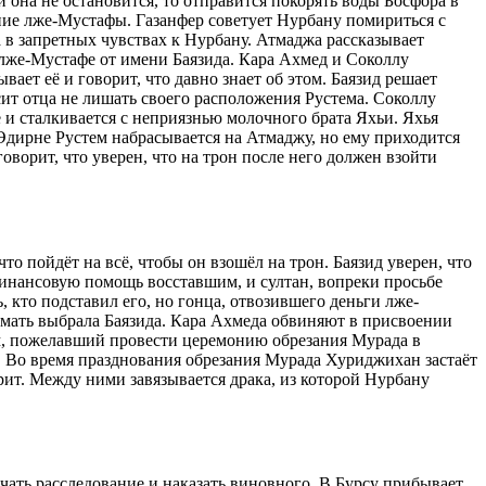
 она не остановится, то отправится покорять воды Босфора в
ание лже-Мустафы. Газанфер советует Нурбану помириться с
в запретных чувствах к Нурбану. Атмаджа рассказывает
 лже-Мустафе от имени Баязида. Кара Ахмед и Соколлу
ет её и говорит, что давно знает об этом. Баязид решает
т отца не лишать своего расположения Рустема. Соколлу
 и сталкивается с неприязнью молочного брата Яхьи. Яхья
В Эдирне Рустем набрасывается на Атмаджу, но ему приходится
оворит, что уверен, что на трон после него должен взойти
о пойдёт на всё, чтобы он взошёл на трон. Баязид уверен, что
инансовую помощь восставшим, и султан, вопреки просьбе
 кто подставил его, но гонца, отвозившего деньги лже-
мать выбрала Баязида. Кара Ахмеда обвиняют в присвоении
им, пожелавший провести церемонию обрезания Мурада в
. Во время празднования обрезания Мурада Хуриджихан застаёт
ерит. Между ними завязывается драка, из которой Нурбану
чать расследование и наказать виновного. В Бурсу прибывает