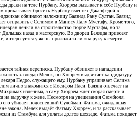
еды драки на теле Нурбану. Хюррем вызывает к себе Нурбану и
рем приказывает бросить Нурбану вместе с Джанфедой в
Хуриджихан обвиняют наложницу Баязида Рану Султан. Баязид
ает отправить с Селимом в Манису Лалу Мустафу. Кроме того,
хидевран деньги на строительство тюрбе Мустафы, но та
т Дильшах назад в мастерскую. Во дворец Баязида привозят
е, интересуется у жены приложила ли она руку к смерти
ается тайная переписка. Нурбану обвиняет в нападении
олжность хазнедар Мелек, но Хюррем выдвигает кандидатуру
 лекаря Педро, служащего ему. Нурбану упрашивает Селима
елим лично знакомится с Иосифом Наси. Баязид отвечает на
 Михримах излечима, а саму Хюррем ждёт скорая смерть и
тся на выручку к жене. Несмотря на увещевания Сюмбюля,
 но его убивает подоспевший Сулейман. Фатьма, ожидавшая
вне закона. Мелек выдаёт Фатьму Хюррем, и та рассказывает
везли из Стамбула для уплаты долгов шехзаде. Фатьма покидает