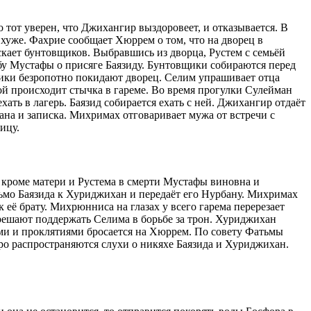
о тот уверен, что Джихангир выздоровеет, и отказывается. В
 хуже. Фахрие сообщает Хюррем о том, что на дворец в
кает бунтовщиков. Выбравшись из дворца, Рустем с семьёй
бу Мустафы о присяге Баязиду. Бунтовщики собираются перед
щики безропотно покидают дворец. Селим упрашивает отца
ой происходит стычка в гареме. Во время прогулки Сулейман
ать в лагерь. Баязид собирается ехать с ней. Джихангир отдаёт
ана и записка. Михримах отговаривает мужа от встречи с
ицу.
о кроме матери и Рустема в смерти Мустафы виновна и
сьмо Баязида к Хуриджихан и передаёт его Нурбану. Михримах
ё брату. Михрюнниса на глазах у всего гарема перерезает
решают поддержать Селима в борьбе за трон. Хуриджихан
ами и проклятиями бросается на Хюррем. По совету Фатьмы
ро распространяются слухи о никяхе Баязида и Хуриджихан.