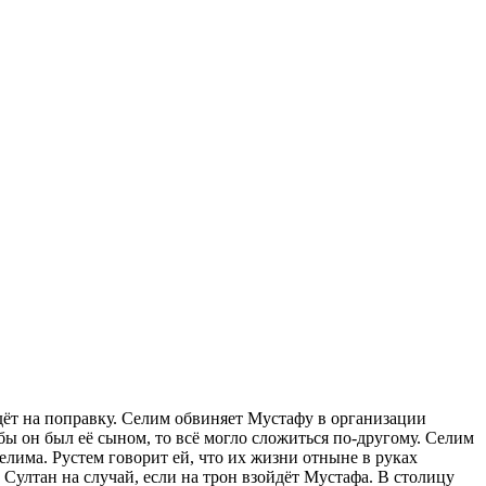
дёт на поправку. Селим обвиняет Мустафу в организации
бы он был её сыном, то всё могло сложиться по-другому. Селим
лима. Рустем говорит ей, что их жизни отныне в руках
ултан на случай, если на трон взойдёт Мустафа. В столицу