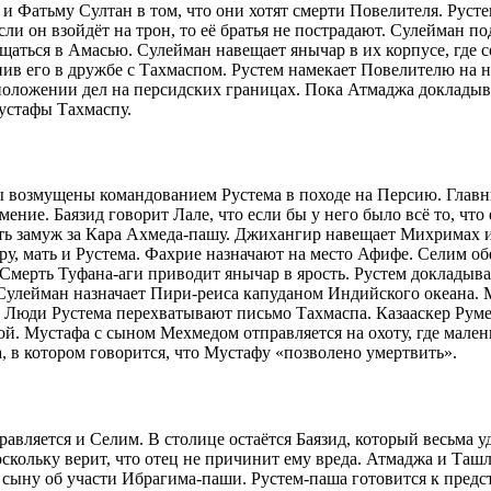
 Фатьму Султан в том, что они хотят смерти Повелителя. Рустем
ли он взойдёт на трон, то её братья не пострадают. Сулейман п
щаться в Амасью. Сулейман навещает янычар в их корпусе, где с
ив его в дружбе с Тахмаспом. Рустем намекает Повелителю на 
оложении дел на персидских границах. Пока Атмаджа докладыва
устафы Тахмаспу.
 возмущены командованием Рустема в походе на Персию. Главн
ение. Баязид говорит Лале, что если бы у него было всё то, чт
ь замуж за Кара Ахмеда-пашу. Джихангир навещает Михримах и и
ру, мать и Рустема. Фахрие назначают на место Афифе. Селим об
мерть Туфана-аги приводит янычар в ярость. Рустем докладывае
 Сулейман назначает Пири-реиса капуданом Индийского океана.
о. Люди Рустема перехватывают письмо Тахмаспа. Казааскер Рум
. Мустафа с сыном Мехмедом отправляется на охоту, где малень
, в котором говорится, что Мустафу «позволено умертвить».
правляется и Селим. В столице остаётся Баязид, который весьма
 поскольку верит, что отец не причинит ему вреда. Атмаджа и Т
ет сыну об участи Ибрагима-паши. Рустем-паша готовится к пре