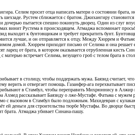
нгира. Селим просит отца написать матери о состоянии брата, н
ь шехзаде. Рустем сближается с братом. Джихангиру становится
и дочерью пытается спешно покинуть дворец. Один из слуг впус
имах винит Рустема в происходящем. Атмаджа вспоминает прось
язид выходит к бунтовщикам и требует прекратить бунт. Бунтов
овится лучше, и он отправляется к отцу. Между Хюррем и Фатьм
елимом домой. Хюррем приходит письмо от Селима и она решает ех
 ларец от брата, в котором оказывается отрубленная кисть Син
с матерью встречает Селима, везущего гроб с телом брата в стол
ибывает в столицу, чтобы поддержать мужа. Баязид считает, чт
 ему верить и отвергает помощь. Газанфер-ага перехватывает пи
ибывают в Стамбул, чтобы переправить Михрюннису в Алжир к е
ра Ахмед рассказывает Баязиду о лже-Мустафе. Фатьма с мужем 
исьмо с вызовом в Стамбул было подложным. Махидевран с кулак
ёт ей деньги для строительства тюрбе Мустафы. Во дворце быст
ит брата. Атмаджа убивает Синана-пашу.