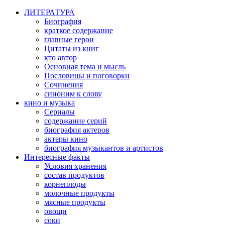
ЛИТЕРАТУРА
Биография
краткое содержание
главные герои
Цитаты из книг
кто автор
Основная тема и мысль
Пословицы и поговорки
Сочинения
синоним к слову
кино и музыка
Сериалы
содержание серий
биография актеров
актеры кино
биография музыкантов и артистов
Интересные факты
Условия хранения
состав продуктов
корнеплоды
молочные продукты
мясные продукты
овощи
соки