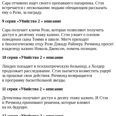
Сара отчаянно ищет своего пропавшего напарника. Стэн
встречается с несколькими людьми обещающим рассказать
ему о Рози, за награду.
9 серия «Убийство 2 » описание
Сара получает ключи Рози, которые позволяют получить
доступ к десятому этажу казино. Стэн узнает о плохом
поведении сына Томми в школе. Митч приходит
к биологическому отцу Рози Дэвиду Райнеру. Ричмонд просит
владелецу казино Николь Джексон, помочь полиции.
10 серия «Убийство 2 » описание
Линден попадает в психиатрическую больницу, а Холдер
продолжает расследование. Стэн пытается возместить ущерб
за прошлые свои действия. Ричмонд возвращается
в программу баскетбольной звезды.
11 серия «Убийство 2 » описание
Детективы получают доступ к десяту этажу казино. И Стэн
и Ричмонд принимают решения, которые влияют
на их будущее.
12 серия «Убийство 2 » описание