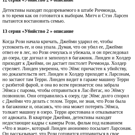
Детективы находят подозреваемого в штабе Ричмонда,
в то время как он готовится к выборам. Митч и Стэн Ларсен
пытаются востановить семью.
13 серия «Убийство 2 » описание
Когда Рози начала кричать, Джейми ударил ее, чтобы
успокоить ее, и она упала. Думая, что он убил ее, Джейми
отвез ее в лес, но Рози очнулась и убежала, и он преследовал
до озера, где догнал и запихнул в багажник. Линден и Холдер
приходят к Джейми, он дастает пистолет Ричмонда. Холдер
стреляет. Линден уверенна, что Эймс причастен к убийству,
но доказательств нет. Линден и Холдер приходят к Ларсонам,
но застают там Терри. Линден видит в гараже машину Терри
с разбитой фарой, и она во всем признается: она забрала
Эймса с парома, чтобы отправиться в Лас-Вегас, но Эймсу
позвонили. Они отправились к озеру, где Эймс долго спорил
с Джейми что делать с телом. Терри, не зная, что Рози была
в багажнике и, опасаясь, что она может потерять Эймса,
толкает машину в озеро. Терри арестована и отказывается
от адвоката. В квартире Джейми, детективы находят
недостающие кадры с камеры Рози, фильм под названием
«Что я знаю», который Линден анонимно посылает Ларсонам.
Он рассказывает, что Рози готовится отправиться в свое