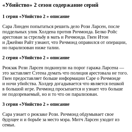
«Убийство» 2 сезон содержание серий
1 серия «Убийство 2 » описание
Сара Линден попытаться решить дело Рози Ларсен, после
поддельных улик Холдена против Ричмонда. Белко Ройс
арестован за стрельбу в мать и Ричмонда. Гвен Итон
и Джейми Райт узнают, что Ричмонд оправился от операции,
но парализован ниже талии.
2 серия «Убийство 2 » описание
Рюкзак Рози Ларсен подкинули на порог гаража Ларсена —
это заставляет Сэтена думать что полиция арестовала не того.
Гвен предоставляет больше информации Саре о Ричмонде
и ночи убийства. Холдер догадывается что является пешкой
в большой игре. Ричмонд просыпается и узнает что больше
не подозреваемый, но и то что он парализован.
3 серия «Убийство 2 » описание
Сара узнает о рюкзаке Рози. Ричмонд обдумывает свое
будущее и и борьбе за место мэра. Митч Ларсен уходит из
семьи.