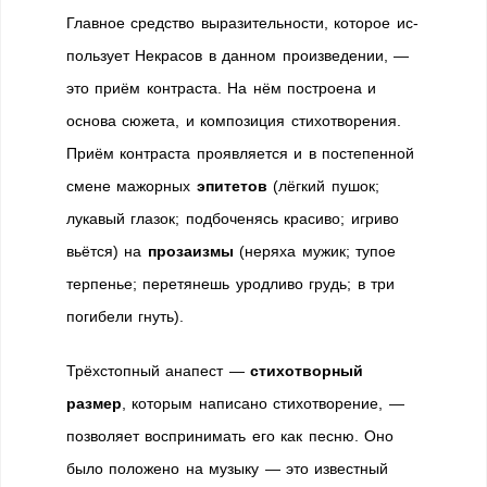
Главное средство выразительности, которое ис­
пользует Некрасов в данном произведении, —
это приём контраста. На нём построена и
основа сюжета, и композиция стихотворения.
Приём контраста проявляется и в постепенной
смене мажорных
эпитетов
(лёгкий пушок;
лукавый глазок; подбоченясь красиво; игриво
вьётся) на
прозаизмы
(неряха мужик; тупое
терпенье; перетянешь уродливо грудь; в три
погибели гнуть).
Трёхстопный анапест —
стихотворный
размер
, которым напи­сано стихотворение, —
позволяет воспринимать его как песню. Оно
было положено на музыку — это известный