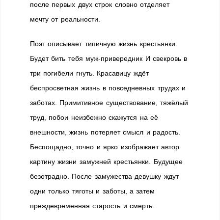
после первых двух строк словно отделя­ет
мечту от реальности.
Поэт описывает типичную жизнь крестьянки:
Будет бить тебя муж-привередник И свекровь в
три погибели гнуть. Красавицу ждёт
беспросветная жизнь в повсед­невных трудах и
заботах. Примитивное существо­вание, тяжёлый
труд, побои неизбежно скажутся на её
внешности, жизнь потеряет смысл и радость.
Беспощадно, точно и ярко изображает автор
картину жизни замужней крестьянки. Будущее
безотрадно. После замужества девушку ждут
одни только тяготы и заботы, а затем
преждевременная старость и смерть.