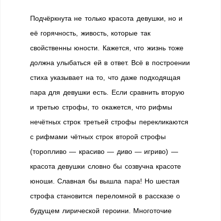
Подчёркнута не только красота девушки, но и
её го­рячность, живость, которые так
свойственны юности. Кажется, что жизнь тоже
должна улыбаться ей в ответ. Всё в построении
стиха указывает на то, что даже подходящая
пара для девушки есть. Если сравнить вторую
и третью строфы, то окажется, что рифмы
нечётных строк третьей строфы пере­кликаются
с рифмами чётных строк второй строфы
(торопливо — красиво — диво — игриво) —
красота девушки словно бы созвучна красоте
юноши. Славная бы вышла пара! Но шестая
строфа становится пере­ломной в рассказе о
будущем лирической героини. Многоточие