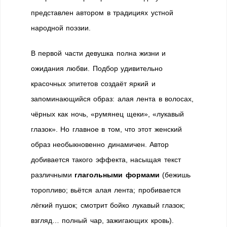
представлен авто­ром в традициях устной
народной поэзии.
В первой части девушка полна жизни и
ожидания любви. Подбор удивительно
красочных эпитетов создаёт яркий и
запоминающийся образ: алая лента в воло­сах,
чёрных как ночь, «румянец щеки», «лукавый
глазок». Но главное в том, что этот женский
образ необыкновенно динамичен. Автор
добивается такого эффекта, насыщая текст
различными
глагольными формами
(бежишь
торопливо; вьётся алая лента; пробивается
лёгкий пушок; смотрит бойко лукавый глазок;
взгляд… полный чар, зажигающих кровь).