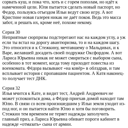
сорвать куш, и пока что, хоть и с горем пополам, но идёт к
намеченной цели. Юля пытается сделать новый паспорт, но
Федор, пользуясь отъездом Ильи ведут свою игру. А вот
Кристине новая галерея никак не даёт покоя. Ведь это масса
забот, и решать их, кроме неё, похоже некому.
Серия 30
Неприятные сюрпризы подстерегают нас на каждом углу, а уж
если ты встал на дорогу авантюризма, то и на каждом шагу.
Это относится и к Стежкину, мечтавшему о Мальдивах, и к
Варе, желавшей досадить своей подружке Оксфордом. А вот
Лариса Юрьевна никак не может смириться с выбором сына,
особенно в тот момент, когда тому приходит повестка из
военкомата. Фёдора вызывают «на ковёр» в облздрав, и там
всплывает история с пропавшим пациентом. А Катя наконец-
то получает тест ДНК.
Серия 32
Илья мчится к Кате, и видит тест, Андрей Андреевич не
может успокоиться дома, а Фёдор приехав домой находит там
Юлю. В связи со всем произошедшим у Ильи земля уходит из-
под ног, и он пытается найти Юлю и хотя бы поговорить.
Стежкин тем временем не теряет надежды заполучить
главный приз, а Лариса Юрьевна обивает пороги кабинет в
надежде «отмазать» сына от армии.