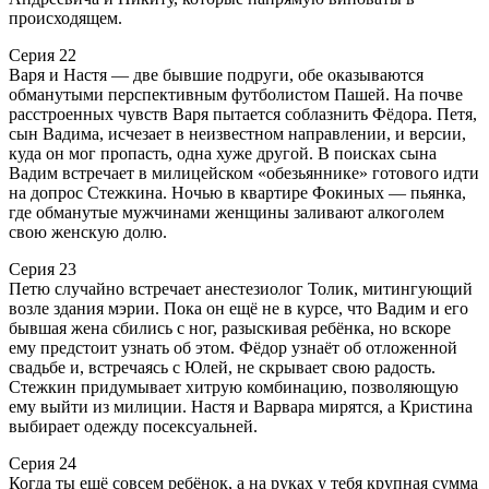
происходящем.
Серия 22
Варя и Настя — две бывшие подруги, обе оказываются
обманутыми перспективным футболистом Пашей. На почве
расстроенных чувств Варя пытается соблазнить Фёдора. Петя,
сын Вадима, исчезает в неизвестном направлении, и версии,
куда он мог пропасть, одна хуже другой. В поисках сына
Вадим встречает в милицейском «обезьяннике» готового идти
на допрос Стежкина. Ночью в квартире Фокиных — пьянка,
где обманутые мужчинами женщины заливают алкоголем
свою женскую долю.
Серия 23
Петю случайно встречает анестезиолог Толик, митингующий
возле здания мэрии. Пока он ещё не в курсе, что Вадим и его
бывшая жена сбились с ног, разыскивая ребёнка, но вскоре
ему предстоит узнать об этом. Фёдор узнаёт об отложенной
свадьбе и, встречаясь с Юлей, не скрывает свою радость.
Стежкин придумывает хитрую комбинацию, позволяющую
ему выйти из милиции. Настя и Варвара мирятся, а Кристина
выбирает одежду посексуальней.
Серия 24
Когда ты ещё совсем ребёнок, а на руках у тебя крупная сумма