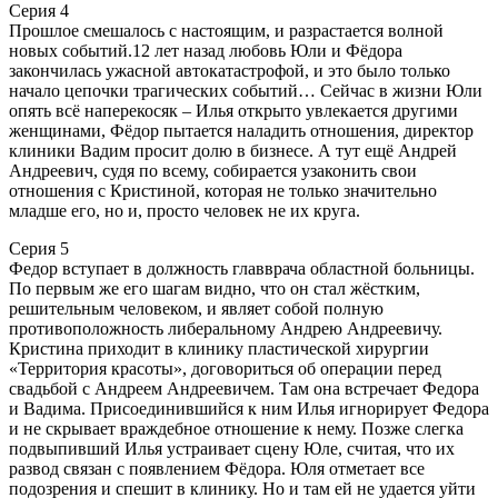
Серия 4
Прошлое смешалось с настоящим, и разрастается волной
новых событий.12 лет назад любовь Юли и Фёдора
закончилась ужасной автокатастрофой, и это было только
начало цепочки трагических событий… Сейчас в жизни Юли
опять всё наперекосяк – Илья открыто увлекается другими
женщинами, Фёдор пытается наладить отношения, директор
клиники Вадим просит долю в бизнесе. А тут ещё Андрей
Андреевич, судя по всему, собирается узаконить свои
отношения с Кристиной, которая не только значительно
младше его, но и, просто человек не их круга.
Серия 5
Федор вступает в должность главврача областной больницы.
По первым же его шагам видно, что он стал жёстким,
решительным человеком, и являет собой полную
противоположность либеральному Андрею Андреевичу.
Кристина приходит в клинику пластической хирургии
«Территория красоты», договориться об операции перед
свадьбой с Андреем Андреевичем. Там она встречает Федора
и Вадима. Присоединившийся к ним Илья игнорирует Федора
и не скрывает враждебное отношение к нему. Позже слегка
подвыпивший Илья устраивает сцену Юле, считая, что их
развод связан с появлением Фёдора. Юля отметает все
подозрения и спешит в клинику. Но и там ей не удается уйти