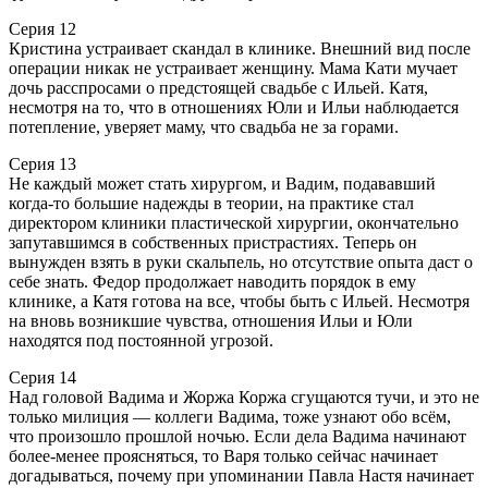
Серия 12
Кристина устраивает скандал в клинике. Внешний вид после
операции никак не устраивает женщину. Мама Кати мучает
дочь расспросами о предстоящей свадьбе с Ильей. Катя,
несмотря на то, что в отношениях Юли и Ильи наблюдается
потепление, уверяет маму, что свадьба не за горами.
Серия 13
Не каждый может стать хирургом, и Вадим, подававший
когда-то большие надежды в теории, на практике стал
директором клиники пластической хирургии, окончательно
запутавшимся в собственных пристрастиях. Теперь он
вынужден взять в руки скальпель, но отсутствие опыта даст о
себе знать. Федор продолжает наводить порядок в ему
клинике, а Катя готова на все, чтобы быть с Ильей. Несмотря
на вновь возникшие чувства, отношения Ильи и Юли
находятся под постоянной угрозой.
Серия 14
Над головой Вадима и Жоржа Коржа сгущаются тучи, и это не
только милиция — коллеги Вадима, тоже узнают обо всём,
что произошло прошлой ночью. Если дела Вадима начинают
более-менее проясняться, то Варя только сейчас начинает
догадываться, почему при упоминании Павла Настя начинает