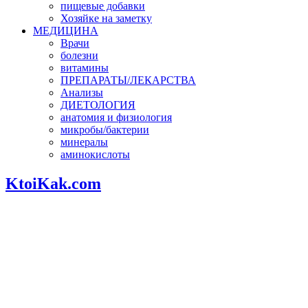
пищевые добавки
Хозяйке на заметку
МЕДИЦИНА
Врачи
болезни
витамины
ПРЕПАРАТЫ/ЛЕКАРСТВА
Анализы
ДИЕТОЛОГИЯ
анатомия и физиология
микробы/бактерии
минералы
аминокислоты
KtoiKak.com