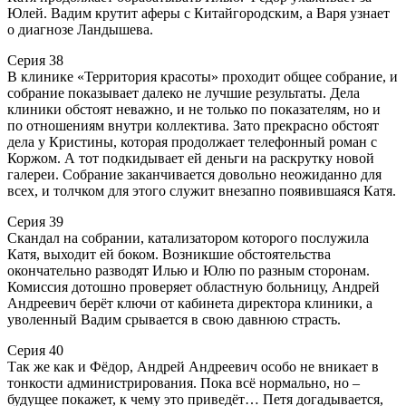
Юлей. Вадим крутит аферы с Китайгородским, а Варя узнает
о диагнозе Ландышева.
Серия 38
В клинике «Территория красоты» проходит общее собрание, и
собрание показывает далеко не лучшие результаты. Дела
клиники обстоят неважно, и не только по показателям, но и
по отношениям внутри коллектива. Зато прекрасно обстоят
дела у Кристины, которая продолжает телефонный роман с
Коржом. А тот подкидывает ей деньги на раскрутку новой
галереи. Собрание заканчивается довольно неожиданно для
всех, и толчком для этого служит внезапно появившаяся Катя.
Серия 39
Скандал на собрании, катализатором которого послужила
Катя, выходит ей боком. Возникшие обстоятельства
окончательно разводят Илью и Юлю по разным сторонам.
Комиссия дотошно проверяет областную больницу, Андрей
Андреевич берёт ключи от кабинета директора клиники, а
уволенный Вадим срывается в свою давнюю страсть.
Серия 40
Так же как и Фёдор, Андрей Андреевич особо не вникает в
тонкости администрирования. Пока всё нормально, но –
будущее покажет, к чему это приведёт… Петя догадывается,