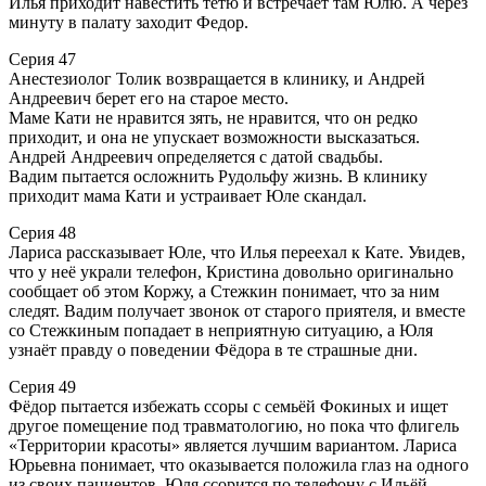
Илья приходит навестить тетю и встречает там Юлю. А через
минуту в палату заходит Федор.
Серия 47
Анестезиолог Толик возвращается в клинику, и Андрей
Андреевич берет его на старое место.
Маме Кати не нравится зять, не нравится, что он редко
приходит, и она не упускает возможности высказаться.
Андрей Андреевич определяется с датой свадьбы.
Вадим пытается осложнить Рудольфу жизнь. В клинику
приходит мама Кати и устраивает Юле скандал.
Серия 48
Лариса рассказывает Юле, что Илья переехал к Кате. Увидев,
что у неё украли телефон, Кристина довольно оригинально
сообщает об этом Коржу, а Стежкин понимает, что за ним
следят. Вадим получает звонок от старого приятеля, и вместе
со Стежкиным попадает в неприятную ситуацию, а Юля
узнаёт правду о поведении Фёдора в те страшные дни.
Серия 49
Фёдор пытается избежать ссоры с семьёй Фокиных и ищет
другое помещение под травматологию, но пока что флигель
«Территории красоты» является лучшим вариантом. Лариса
Юрьевна понимает, что оказывается положила глаз на одного
из своих пациентов. Юля ссорится по телефону с Ильёй,