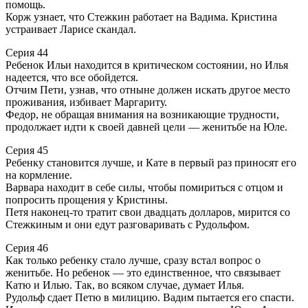
помощь.
Корж узнает, что Стежкин работает на Вадима. Кристина
устраивает Ларисе скандал.
Серия 44
Ребенок Ильи находится в критическом состоянии, но Илья
надеется, что все обойдется.
Отчим Пети, узнав, что отныне должен искать другое место
проживания, избивает Маргариту.
Федор, не обращая внимания на возникающие трудности,
продолжает идти к своей давней цели — женитьбе на Юле.
Серия 45
Ребенку становится лучше, и Кате в первый раз приносят его
на кормление.
Варвара находит в себе силы, чтобы помириться с отцом и
попросить прощения у Кристины.
Петя наконец-то тратит свои двадцать долларов, мирится со
Стежкиным и они едут разговаривать с Рудольфом.
Серия 46
Как только ребенку стало лучше, сразу встал вопрос о
женитьбе. Но ребенок — это единственное, что связывает
Катю и Илью. Так, во всяком случае, думает Илья.
Рудольф сдает Петю в милицию. Вадим пытается его спасти.