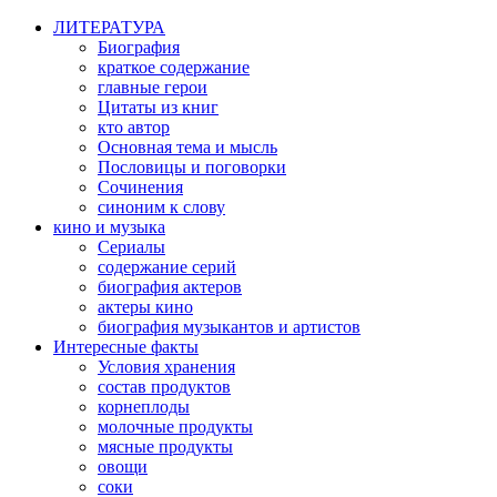
ЛИТЕРАТУРА
Биография
краткое содержание
главные герои
Цитаты из книг
кто автор
Основная тема и мысль
Пословицы и поговорки
Сочинения
синоним к слову
кино и музыка
Сериалы
содержание серий
биография актеров
актеры кино
биография музыкантов и артистов
Интересные факты
Условия хранения
состав продуктов
корнеплоды
молочные продукты
мясные продукты
овощи
соки