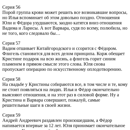
Серия 56
Порой группа крови может решить все возникавшие вопросы,
но Илья вспоминает об этом довольно поздно. Отношения
Юли и Фёдора ухудшаются, заодно катятся вниз отношения
Вадима и Ларисы. А вот Варвара, судя по всему, полюбила, но
не того, кого следовало бы…
Серия 57
Вадим отшивает Китайгородского и ссорится с Фёдором.
Флигель становится для всех делом принципа. Корж обещает
Кристине подарок на всю жизнь, а флигель горит синим
пламенем в прямом смысле этого слова. Юля снова
пропускает операцию по искусственному оплодотворению.
Серия 58
На свадьбе у Кристины собираются все, в том числе и те, кому
не стоит появляться на людях. Илья и Фёдор окончательно
выясняют отношения, и на этот раз в силовой форме. Ну а
Кристина и Варвара совершают, пожалуй, самые
решительные шаги в своей жизни.
Серия 59
Андрей Андреевич раздавлен произошедшим, а Фёдор
напивается впервые за 12 лет. Юля принимает окончательное