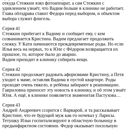
откуда Стежкин взял фотоаппарат, а сам Стежкин с
удивлением узнаёт, что Вадим больше в клинике не работает.
Глава облздрава ставит Федора перед выбором, и объектом
выбора служит флигель.
Серия 41
Стежкин прибегает к Вадиму и сообщает ему, с кем
созванивается Кристина. Вадим предлагает продолжить
слежку. У Кати начинаются преждевременные роды. Но если
Илья весь на нервах, то к Юле с Фёдором возвращается их
прошлое, то, которое было до аварии.
Вадим приходит в клинику собирать вещи.
Серия 42
Стежкин продолжает радовать афоризмами Кристину, а Петя
уходит к маме, оставляя Вадима в пустой квартире. Роды
проходят очень тяжело, и ребёнка забирают в реанимацию.
Гавриловна приносит эту новость в клинику, и об этом узнаёт
Юля. А ещё, в клинике появляется знаменитая Пастухова…
Серия 43
Андрей Андреевич ссорится с Варварой, и та рассказывает
Кристине, что ее будущий муж как-то ночевал у Ларисы.
Тетушку Ильи госпитализируют в областную больницу в
предынфарктном состоянии. Федор оказывает посильную