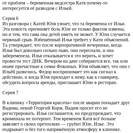
от проблем – беременная медсестра Катя почему-то
интересуется её разводом с Ильей.
Серия 6
Из разговора с Катей Юля узнает, что та беременна от Ильи.
Эта новость причиняет боль Юле не только фактом измены,
но и тем, что сама она детей иметь не может. У Юли случается
нервный срыв. Взбешённый Илья требует у Кати объяснений.
Та утверждает, что после корпоративной вечеринки, когда
Илья был довольно сильно пьян, они переспали, и она
забеременела. Илья отказывается в это верить, и хочет
провести тест ДНК. Вечером на даче собираются все, так или
иначе причастные к семье Фокиных. Юля объявляет, что они с
Ильёй развелись. Федор воспринимает это как сигнал к
действию, и когда Юля приходит к нему, как к главврачу,
обсудить вопросы аренды, приглашает Юлю в ресторан.
Серия 7
В клинику «Территория красоты» после аварии попадает друг
Вадима, некий Георгий Корж. Вадим просит его не
регистрировать. Илья соглашается, но предупреждает, что
криминала не потерпит. Тем временем Катя всё больше
заявляет о своих претензиях — грубит Юле, Илье. Это
подрывает и без того напряжённую атмосферу в клинике.