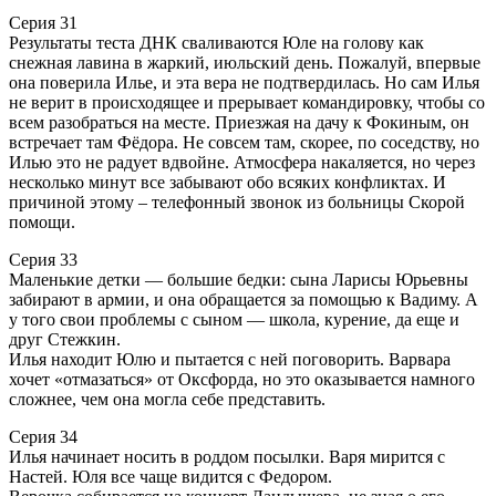
Серия 31
Результаты теста ДНК сваливаются Юле на голову как
снежная лавина в жаркий, июльский день. Пожалуй, впервые
она поверила Илье, и эта вера не подтвердилась. Но сам Илья
не верит в происходящее и прерывает командировку, чтобы со
всем разобраться на месте. Приезжая на дачу к Фокиным, он
встречает там Фёдора. Не совсем там, скорее, по соседству, но
Илью это не радует вдвойне. Атмосфера накаляется, но через
несколько минут все забывают обо всяких конфликтах. И
причиной этому – телефонный звонок из больницы Скорой
помощи.
Серия 33
Маленькие детки — большие бедки: сына Ларисы Юрьевны
забирают в армии, и она обращается за помощью к Вадиму. А
у того свои проблемы с сыном — школа, курение, да еще и
друг Стежкин.
Илья находит Юлю и пытается с ней поговорить. Варвара
хочет «отмазаться» от Оксфорда, но это оказывается намного
сложнее, чем она могла себе представить.
Серия 34
Илья начинает носить в роддом посылки. Варя мирится с
Настей. Юля все чаще видится с Федором.