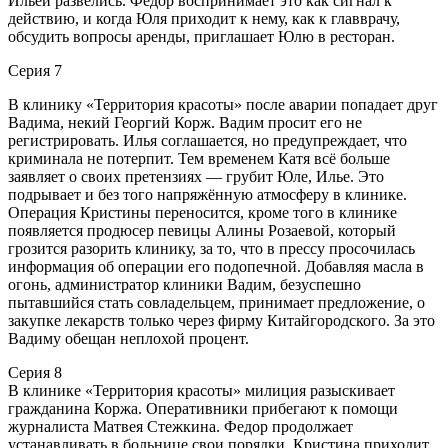
Ильёй развелись. Федор воспринимает это как сигнал к
действию, и когда Юля приходит к нему, как к главврачу,
обсудить вопросы аренды, приглашает Юлю в ресторан.
Серия 7
В клинику «Территория красоты» после аварии попадает друг
Вадима, некий Георгий Корж. Вадим просит его не
регистрировать. Илья соглашается, но предупреждает, что
криминала не потерпит. Тем временем Катя всё больше
заявляет о своих претензиях — грубит Юле, Илье. Это
подрывает и без того напряжённую атмосферу в клинике.
Операция Кристины переносится, кроме того в клинике
появляется продюсер певицы Алины Розаевой, который
грозится разорить клинику, за то, что в прессу просочилась
информация об операции его подопечной. Добавляя масла в
огонь, администратор клиники Вадим, безуспешно
пытавшийся стать совладельцем, принимает предложение, о
закупке лекарств только через фирму Китайгородского. За это
Вадиму обещан неплохой процент.
Серия 8
В клинике «Территория красоты» милиция разыскивает
гражданина Коржа. Оперативники прибегают к помощи
журналиста Матвея Стежкина. Федор продолжает
устанавливать в больнице свои порядки. Кристина приходит