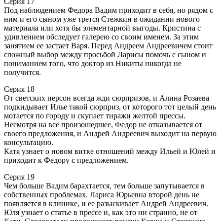
Серия 17
Под наблюдением Федора Вадим приходит в себя, но рядом с
ним и его сыном уже трется Стежкин в ожидании нового
материала или хотя бы элементарной выгоды. Кристина с
удивлением обследует галерею со своим именем. За этим
занятием ее застает Варя. Перед Андреем Андреевичем стоит
сложный выбор между просьбой Ларисы помочь с сыном и
пониманием того, что доктор из Никиты никогда не
получится.
Серия 18
От светских персон всегда жди сюрпризов, и Алина Розаева
подкидывает Илье такой сюрприз, от которого тот целый день
мотается по городу и скупает тиражи желтой прессы.
Несмотря на все произошедшее, Федор не отказывается от
своего предложения, и Андрей Андреевич выходит на первую
консультацию.
Катя узнает о новом витке отношений между Ильей и Юлей и
приходит к Федору с предложением.
Серия 19
Чем больше Вадим барахтается, тем больше запутывается в
собственных проблемах. Лариса Юрьевна второй день не
появляется в клинике, и ее разыскивает Андрей Андреевич.
Юля узнает о статье в прессе и, как это ни странно, не от