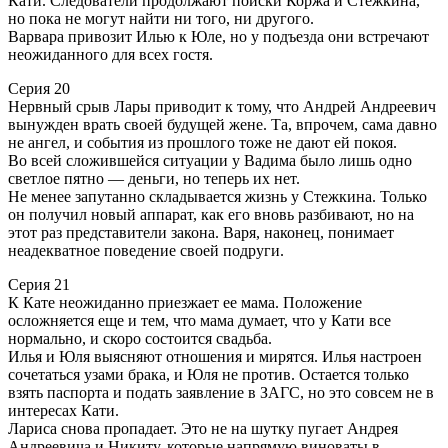
Кати. Следователи продолжают поиски Коржа и Стежкина,
но пока не могут найти ни того, ни другого.
Варвара привозит Илью к Юле, но у подъезда они встречают
неожиданного для всех гостя.
Серия 20
Нервный срыв Лары приводит к тому, что Андрей Андреевич
вынужден врать своей будущей жене. Та, впрочем, сама давно
не ангел, и события из прошлого тоже не дают ей покоя.
Во всей сложившейся ситуации у Вадима было лишь одно
светлое пятно — деньги, но теперь их нет.
Не менее запутанно складывается жизнь у Стежкина. Только
он получил новый аппарат, как его вновь разбивают, но на
этот раз представители закона. Варя, наконец, понимает
неадекватное поведение своей подруги.
Серия 21
К Кате неожиданно приезжает ее мама. Положение
осложняется еще и тем, что мама думает, что у Кати все
нормально, и скоро состоится свадьба.
Илья и Юля выясняют отношения и мирятся. Илья настроен
сочетаться узами брака, и Юля не против. Остается только
взять паспорта и подать заявление в ЗАГС, но это совсем не в
интересах Кати.
Лариса снова пропадает. Это не на шутку пугает Андрея
Андреевича и Никиту, которые напрямую виноваты в