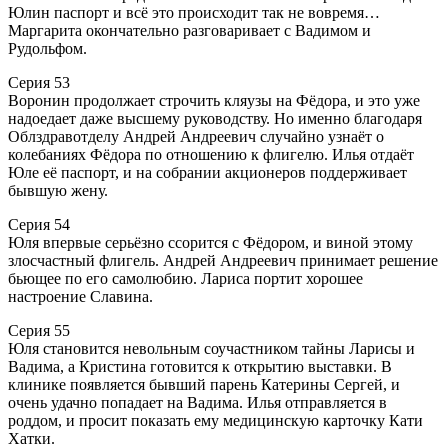
Юлин паспорт и всё это происходит так не вовремя…
Маргарита окончательно разговаривает с Вадимом и
Рудольфом.
Серия 53
Воронин продолжает строчить кляузы на Фёдора, и это уже
надоедает даже высшему руководству. Но именно благодаря
Облздравотделу Андрей Андреевич случайно узнаёт о
колебаниях Фёдора по отношению к флигелю. Илья отдаёт
Юле её паспорт, и на собрании акционеров поддерживает
бывшую жену.
Серия 54
Юля впервые серьёзно ссорится с Фёдором, и виной этому
злосчастный флигель. Андрей Андреевич принимает решение
бьющее по его самолюбию. Лариса портит хорошее
настроение Славина.
Серия 55
Юля становится невольным соучастником тайны Ларисы и
Вадима, а Кристина готовится к открытию выставки. В
клинике появляется бывший парень Катерины Сергей, и
очень удачно попадает на Вадима. Илья отправляется в
роддом, и просит показать ему медицинскую карточку Кати
Хатки.