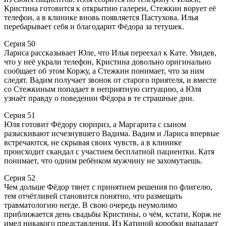
Кристина готовится к открытию галереи, Стежкин ворует её
телефон, а в клинике вновь появляется Пастухова. Илья
перебарывает себя и благодарит Фёдора за тетушек.
Серия 50
Лариса рассказывает Юле, что Илья переехал к Кате. Увидев,
что у неё украли телефон, Кристина довольно оригинально
сообщает об этом Коржу, а Стежкин понимает, что за ним
следят. Вадим получает звонок от старого приятеля, и вместе
со Стежкиным попадает в неприятную ситуацию, а Юля
узнаёт правду о поведении Фёдора в те страшные дни.
Серия 51
Юля готовит Фёдору сюрприз, а Маргарита с сыном
разыскивают исчезнувшего Вадима. Вадим и Лариса впервые
встречаются, не скрывая своих чувств, а в клинике
происходит скандал с участием бесплатной пациентки. Катя
понимает, что одним ребёнком мужчину не захомутаешь.
Серия 52
Чем дольше Фёдор тянет с принятием решения по флигелю,
тем отчётливей становится понятно, что размещать
травматологию негде. В свою очередь неумолимо
приближается день свадьбы Кристины, о чём, кстати, Корж не
имел никакого представления. Из Катиной коробки выпадает