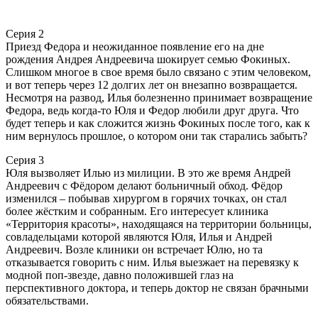
Серия 2
Приезд Федора и неожиданное появление его на дне
рождения Андрея Андреевича шокирует семью Фокиных.
Слишком многое в свое время было связано с этим человеком,
и вот теперь через 12 долгих лет он внезапно возвращается.
Несмотря на развод, Илья болезненно принимает возвращение
Федора, ведь когда-то Юля и Федор любили друг друга. Что
будет теперь и как сложится жизнь Фокиных после того, как к
ним вернулось прошлое, о котором они так старались забыть?
Серия 3
Юля вызволяет Илью из милиции. В это же время Андрей
Андреевич с Фёдором делают больничный обход. Фёдор
изменился – побывав хирургом в горячих точках, он стал
более жёстким и собранным. Его интересует клиника
«Территория красоты», находящаяся на территории больницы,
совладельцами которой являются Юля, Илья и Андрей
Андреевич. Возле клиники он встречает Юлю, но та
отказывается говорить с ним. Илья выезжает на перевязку к
модной поп-звезде, давно положившей глаз на
перспективного доктора, и теперь доктор не связан брачными
обязательствами.