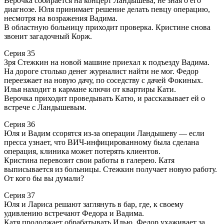
Верочка собирается на концерт Ландышева, не зная о его
диагнозе. Юля принимает решение делать певцу операцию,
несмотря на возражения Вадима.
В областную больницу приходит проверка. Кристине снова
звонит загадочный Корж.
Серия 35
Зря Стежкин на новой машине приехал к подъезду Вадима.
На дороге столько денег журналист найти не мог. Федор
переезжает на новую дачу, по соседству с дачей Фокиных.
Илья находит в кармане ключи от квартиры Кати.
Верочка приходит проведывать Катю, и рассказывает ей о
встрече с Ландышевым.
Серия 36
Юля и Вадим ссорятся из-за операции Ландышеву — если
пресса узнает, что ВИЧ-инфицированному была сделана
операция, клиника может потерять клиентов.
Кристина перевозит свои работы в галерею. Катя
выписывается из больницы. Стежкин получает новую работу.
От кого бы вы думали?
Серия 37
Юля и Лариса решают заглянуть в бар, где, к своему
удивлению встречают Федора и Вадима.
Катя продолжает обрабатывать Илью. Федор ухаживает за