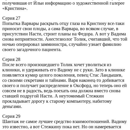
получившая от Ильи информацию о художественной галерее
«Кристина».
Серия 27
Попытка Варвары раскрыть отцу глаза на Кристину все-таки
приносит свои плоды, а сама Варвара, во всяком случае, в
присутствии Насти, строит планы на Федора. А вот у Вадима
снова неприятности. Анестезиолог Толик, считавший, что той
ночью оперировал замминистра, случайно узнает фамилию
своего загадочного пациента.
Серия 28
После всего произошедшего Толик хочет уволиться из
клиники, и удерживать его Вадиму не с руки. Зато в клинике
появляется кумир целого поколения, певец Стас Ландышев,
со своими секретами и тайнами. Варя наконец-то добивается
своего и получает распределение в Оксфорд, но теперь оно ей
совсем не в радость, ведь поехать она должна вместо снова
ставшей подругой Насти. А неутомимый Стежкин
прокладывает дорогу к старому компьютеру, набитому
деньгами.
Серия 29
Шантаж не самое лучшее средство взаимоотношений. Вадиму
это известно, а вот Стежкину пока нет. Но он намеревается