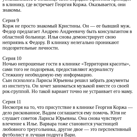
в клинику, где встречает Георгия Коржа. Оказывается, они
знакомы.
Серия 9
Корж не просто знакомый Кристины. Он — ее бывший муж.
Федор предлагает Андрею Андреевичу быть консультантом в
областной больнице. Илья снова демонстрирует свою
неприязнь к Федору. В клинику нелегально проникают
подозрительные личности.
Серия 10
Ночью непрошеные гости в клинике «Территория красоты»,
сами того не подозревая, предоставляют журналисту
Стежкину необходимую ему информацию.
Сын психолога Ларисы Юрьевны решил забрать документы
из института. Он хочет заниматься музыкой вместе со своей
рок-группой. Но такой вариант точно не устраивает его маму.
Серия 11
Несмотря на то, что присутствие в клинике Георгия Коржа —
дело рискованное, Вадим соглашается ему помочь. Юля не
слушает советов Ларисы Юрьевны. Она снова чувствует
влечение к Илье. Варвара тоже становится участницей
любовного треугольника, другие двое — это перспективный
футболист и лучшая подруга Вари.