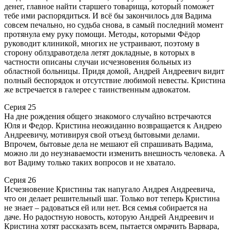
денег, главное найти старшего товарища, который поможет
тебе ими распорядиться. И всё бы закончилось для Вадима
совсем печально, но судьба снова, в самый последний момент
протянула ему руку помощи. Методы, которыми Фёдор
руководит клиникой, многих не устраивают, поэтому в
сторону облздравотдела летят докладные, в которых в
частности описаны случаи исчезновения больных из
областной больницы. Придя домой, Андрей Андреевич видит
полный беспорядок и отсутствие любимой невесты. Кристина
же встречается в галерее с таинственным адвокатом.
Серия 25
На дне рождения общего знакомого случайно встречаются
Юля и Федор. Кристина неожиданно возвращается к Андрею
Андреевичу, мотивируя свой отъезд бытовыми делами.
Впрочем, бытовые дела не мешают ей спрашивать Вадима,
можно ли до неузнаваемости изменить внешность человека. А
вот Вадиму только таких вопросов и не хватало.
Серия 26
Исчезновение Кристины так напугало Андрея Андреевича,
что он делает решительный шаг. Только вот теперь Кристина
не знает – радоваться ей или нет. Вся семья собирается на
даче. Но радостную новость, которую Андрей Андреевич и
Кристина хотят рассказать всем, пытается омрачить Варвара,