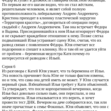
Федор вступает в должность главврача областной больницы.
По первым же его шагам видно, что он стал жёстким,
решительным человеком, и являет собой полную
противоположность либеральному Андрею Андреевичу.
Кристина приходит в клинику пластической хирургии
«Территория красоты», договориться об операции перед
свадьбой с Андреем Андреевичем. Там она встречает Федора
и Вадима. Присоединившийся к ним Илья игнорирует Федора
и не скрывает враждебное отношение к нему. Позже слегка
подвыпивший Илья устраивает сцену Юле, считая, что их
развод связан с появлением Фёдора. Юля отметает все
подозрения и спешит в клинику. Но и там ей не удается уйти
от проблем – беременная медсестра Катя почему-то
интересуется её разводом с Ильей.
Серия 6
Из разговора с Катей Юля узнает, что та беременна от Ильи.
Эта новость причиняет боль Юле не только фактом измены,
но и тем, что сама она детей иметь не может. У Юли случается
нервный срыв. Взбешённый Илья требует у Кати объяснений.
Та утверждает, что после корпоративной вечеринки, когда
Илья был довольно сильно пьян, они переспали, и она
забеременела. Илья отказывается в это верить, и хочет
провести тест ДНК. Вечером на даче собираются все, так или
иначе причастные к семье Фокиных. Юля объявляет, что они с