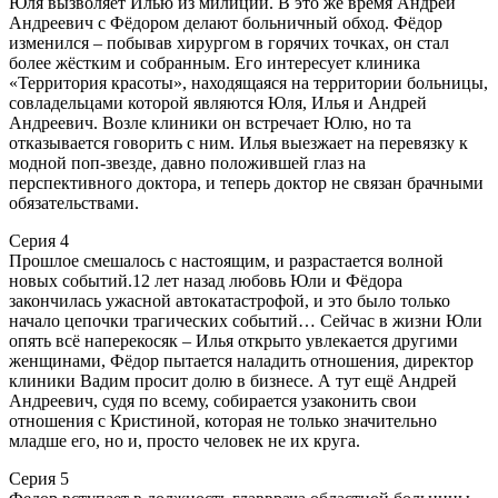
Юля вызволяет Илью из милиции. В это же время Андрей
Андреевич с Фёдором делают больничный обход. Фёдор
изменился – побывав хирургом в горячих точках, он стал
более жёстким и собранным. Его интересует клиника
«Территория красоты», находящаяся на территории больницы,
совладельцами которой являются Юля, Илья и Андрей
Андреевич. Возле клиники он встречает Юлю, но та
отказывается говорить с ним. Илья выезжает на перевязку к
модной поп-звезде, давно положившей глаз на
перспективного доктора, и теперь доктор не связан брачными
обязательствами.
Серия 4
Прошлое смешалось с настоящим, и разрастается волной
новых событий.12 лет назад любовь Юли и Фёдора
закончилась ужасной автокатастрофой, и это было только
начало цепочки трагических событий… Сейчас в жизни Юли
опять всё наперекосяк – Илья открыто увлекается другими
женщинами, Фёдор пытается наладить отношения, директор
клиники Вадим просит долю в бизнесе. А тут ещё Андрей
Андреевич, судя по всему, собирается узаконить свои
отношения с Кристиной, которая не только значительно
младше его, но и, просто человек не их круга.
Серия 5