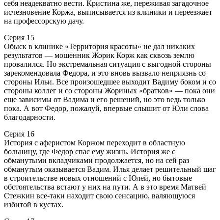
себя неадекватно вести. Кристина же, переживая загадочное
исчезновение Коржа, выписывается из клиники и переезжает
на профессорскую дачу.
Серия 15
Обыск в клинике «Территория красоты» не дал никаких
результатов — мошенник Жорик Корж как сквозь землю
провалился. Но экстремальная ситуация с выгодной стороны
зарекомендовала Федора, и это вновь вызвало неприязнь со
стороны Ильи. Все произошедшее выходит Вадиму боком и со
стороны коллег и со стороны Жориных «братков» — пока они
еще зависимы от Вадима и его решений, но это ведь только
пока. А вот Федор, пожалуй, впервые слышит от Юли слова
благодарности.
Серия 16
История с аферистом Коржом переходит в областную
больницу, где Федор спас ему жизнь. История же с
обманутыми вкладчиками продолжается, но на сей раз
обманутым оказывается Вадим. Илья делает решительный шаг
в строительстве новых отношений с Юлей, но бытовые
обстоятельства встают у них на пути. А в это время Матвей
Стежкин все-таки находит свою сенсацию, валяющуюся
избитой в кустах.