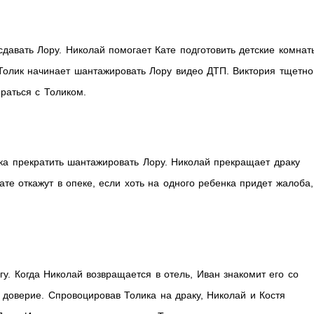
сдавать Лору. Николай помогает Кате подготовить детские комнат
. Толик начинает шантажировать Лору видео ДТП. Виктория тщетно
раться с Толиком.
ика прекратить шантажировать Лору. Николай прекращает драку
ате откажут в опеке, если хоть на одного ребенка придет жалоба,
гу. Когда Николай возвращается в отель, Иван знакомит его со
 доверие. Спровоцировав Толика на драку, Николай и Костя