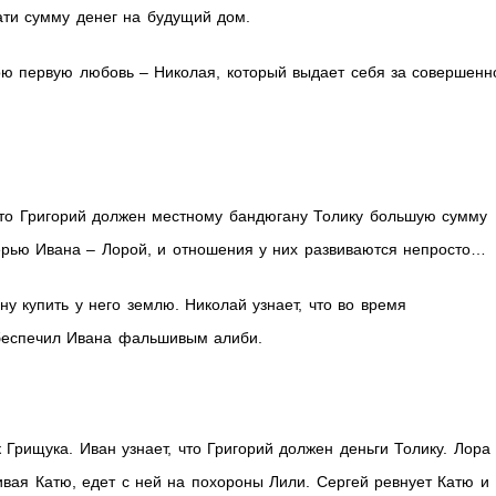
ати сумму денег на будущий дом.
вою первую любовь – Николая, который выдает себя за совершенн
что Григорий должен местному бандюгану Толику большую сумму
очерью Ивана – Лорой, и отношения у них развиваются непросто…
ну купить у него землю. Николай узнает, что во время
обеспечил Ивана фальшивым алиби.
 Грищука. Иван узнает, что Григорий должен деньги Толику. Лора
ивая Катю, едет с ней на похороны Лили. Сергей ревнует Катю и