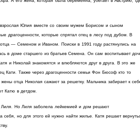
фа. А его жена, которая была беременна, убегает в Австрию, гд
 взрослая Юлия вместе со своим мужем Борисом и сыном
е драгоценности, которые спрятал отец в лесу под дубом. В
 отца — Семеном и Иваном. Поиски в 1991 году растянулись на
ась в доме старшего из братьев Семена. Он сам воспитывает доч
атя и Николай знакомятся и влюбляются друг в друга. В это же
тец Кати. Также через драгоценности семьи Фон Бюсоф кто то
 жены отца Николая сажают за решетку. Мальчика забирает к себ
ют Катю в детдом.
а Лиля. Но Лиля заболела лейкемией и дом решают
 себя, но для этого ей нужно найти жилье. Катя решает вернуть
тву.