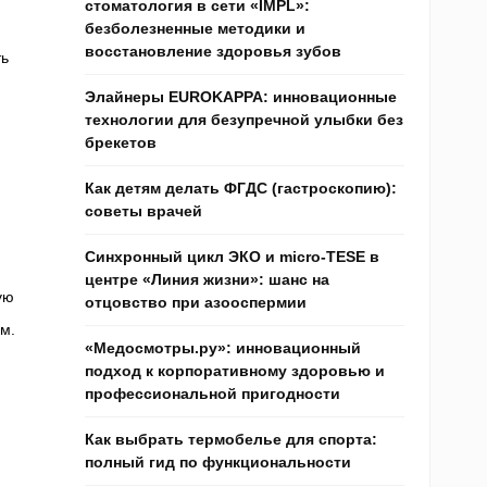
стоматология в сети «IMPL»:
безболезненные методики и
восстановление здоровья зубов
ть
и
Элайнеры EUROKAPPA: инновационные
технологии для безупречной улыбки без
брекетов
Как детям делать ФГДС (гастроскопию):
советы врачей
Синхронный цикл ЭКО и micro-TESE в
центре «Линия жизни»: шанс на
ую
отцовство при азооспермии
м.
«Медосмотры.ру»: инновационный
подход к корпоративному здоровью и
профессиональной пригодности
Как выбрать термобелье для спорта:
полный гид по функциональности