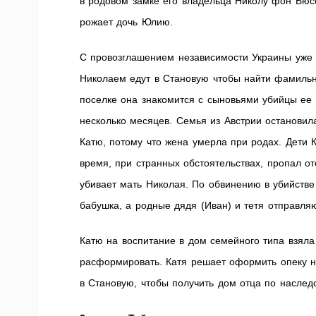
в родовом замке его владельца Николу фон Бюсо
рожает дочь Юлию.
С провозглашением независимости Украины уже
Николаем едут в Становую чтобы найти фамильны
поселке она знакомится с сыновьями убийцы ее
несколько месяцев. Семья из Австрии остановил
Катю, потому что жена умерла при родах. Дети К
время, при странных обстоятельствах, пропал о
убивает мать Николая. По обвинению в убийстве
бабушка, а родные дядя (Иван) и тетя отправля
Катю на воспитание в дом семейного типа взял
расформировать. Катя решает оформить опеку на
в Становую, чтобы получить дом отца по наследс