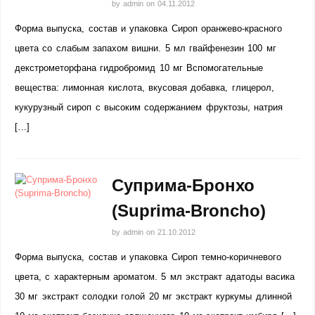
by
admin
on
04.11.2012
Форма выпуска, состав и упаковка Сироп оранжево-красного
цвета со слабым запахом вишни. 5 мл гвайфенезин 100 мг
декстрометорфана гидробромид 10 мг Вспомогательные
вещества: лимонная кислота, вкусовая добавка, глицерол,
кукурузный сироп с высоким содержанием фруктозы, натрия
[…]
Суприма-Бронхо
(Suprima-Broncho)
by
admin
on
21.10.2012
Форма выпуска, состав и упаковка Сироп темно-коричневого
цвета, с характерным ароматом. 5 мл экстракт адатоды васика
30 мг экстракт солодки голой 20 мг экстракт куркумы длинной