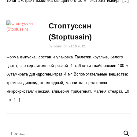
10 мг экстракт базилика священного 10 мг экстракт имбиря […]
Стоптуссин
(Stoptussin)
by
admin
on
21.10.2012
Форма выпуска, состав и упаковка Таблетки круглые, белого
цвета, с разделительной риской. 1 таблетки гвайфенезин 100 мг
бутамирата дигидрогенцитрат 4 мг Вспомогательные вещества:
кремния диоксид коллоидный, маннитол, целлюлоза
микрокристаллическая, глицерил трибегенат, магния стеарат. 10
шт. […]