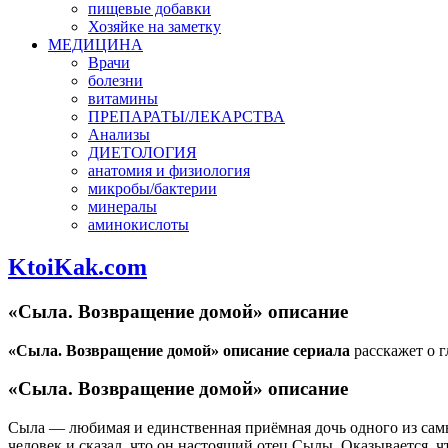
пищевые добавки
Хозяйке на заметку
МЕДИЦИНА
Врачи
болезни
витамины
ПРЕПАРАТЫ/ЛЕКАРСТВА
Анализы
ДИЕТОЛОГИЯ
анатомия и физиология
микробы/бактерии
минералы
аминокислоты
KtoiKak.com
«Сыла. Возвращение домой» описание
«Сыла. Возвращение домой» описание сериала
расскажет о г
«Сыла. Возвращение домой» описание
Сыла — любимая и единственная приёмная дочь одного из самых
человек и сказал, что он настоящий отец Сылы. Оказывается,