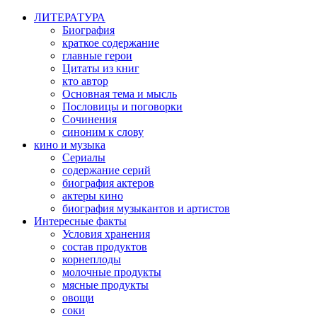
ЛИТЕРАТУРА
Биография
краткое содержание
главные герои
Цитаты из книг
кто автор
Основная тема и мысль
Пословицы и поговорки
Сочинения
синоним к слову
кино и музыка
Сериалы
содержание серий
биография актеров
актеры кино
биография музыкантов и артистов
Интересные факты
Условия хранения
состав продуктов
корнеплоды
молочные продукты
мясные продукты
овощи
соки