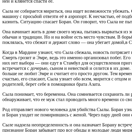
ней и клянется спасти ее.
Сыла не собирается мириться, она ищет возможности убежать. С
машину с просьбой отвезти её в аэропорт. К несчастью, её под
казнить. Ситуацию спасает Боран. Он говорит, что Сыла не пыт
Она начинает жить в доме своего мужа, пытаясь вырваться из зо
обычаи и традиции. Но и на войне есть место чувствам. В борь
поклялась, что сбежит и держит слово — она убегает домой,в 
Когда в Мардине узнают, что Сыла сбежала, новость потрясает
Смерть грозит и Эмре, ведь это именно организовал побег. Его
них нет выбора — они едут в Стамбул для осуществления приг
встречается с дочерью, сыном и невесткой и селится в их доме.
больше не любит Эмре и считает его просто другом. Тем време
счастью, его спасают, Сыла узнает обо всем, мирится с отцом
родителей, берет себе в помощники брата Азата.
Сыла понимает, что беременна. Она сомневается сохранить ли р
обнаруживает, что ее муж стал проводить много времени со св
Род отправляет нового человека для убийства Сылы. Боран узна
и Боран уходит не помирившись с женой. Через пару дней они с
Сыле надоела неопределенность и она назначает Борану встречу
признание Боран забывает про все обиды и молодые люди миря