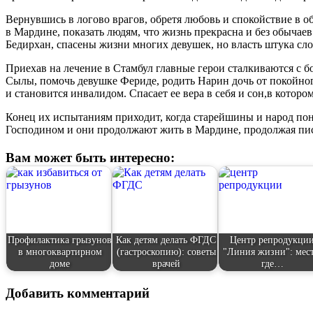
Вернувшись в логово врагов, обретя любовь и спокойствие в о
в Мардине, показать людям, что жизнь прекрасна и без обычаев
Бедирхан, спасены жизни многих девушек, но власть штука слож
Приехав на лечение в Стамбул главные герои сталкиваются с 
Сылы, помочь девушке Фериде, родить Нарин дочь от покойног
и становится инвалидом. Спасает ее вера в себя и сон,в которо
Конец их испытаниям приходит, когда старейшины и народ поним
Господином и они продолжают жить в Мардине, продолжая пи
Вам может быть интересно:
Профилактика грызунов
Как детям делать ФГДС
Центр репродукци
в многоквартирном
(гастроскопию): советы
"Линия жизни": мест
доме
врачей
где…
Добавить комментарий