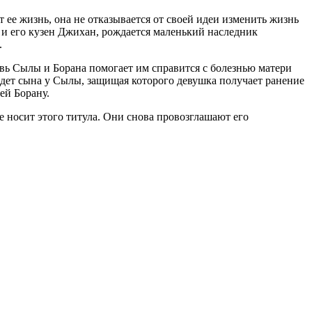
 ее жизнь, она не отказывается от своей идеи изменить жизнь
а и его кузен Джихан, рождается маленький наследник
.
вь Сылы и Борана помогает им справится с болезнью матери
адет сына у Сылы, защищая которого девушка получает ранение
ей Борану.
е носит этого титула. Они снова провозглашают его