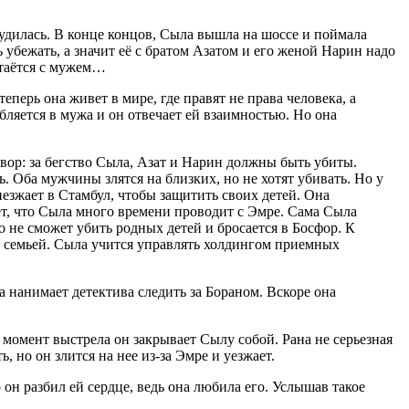
блудилась. В конце концов, Сыла вышла на шоссе и поймала
 убежать, а значит её с братом Азатом и его женой Нарин надо
стаётся с мужем…
еперь она живет в мире, где правят не права человека, а
бляется в мужа и он отвечает ей взаимностью. Но она
вор: за бегство Сыла, Азат и Нарин должны быть убиты.
. Оба мужчины злятся на близких, но не хотят убивать. Но у
зжает в Стамбул, чтобы защитить своих детей. Она
чает, что Сыла много времени проводит с Эмре. Сама Сыла
 не сможет убить родных детей и бросается в Босфор. К
ой семьей. Сыла учится управлять холдингом приемных
а нанимает детектива следить за Бораном. Вскоре она
 момент выстрела он закрывает Сылу собой. Рана не серьезная
 но он злится на нее из-за Эмре и уезжает.
он разбил ей сердце, ведь она любила его. Услышав такое