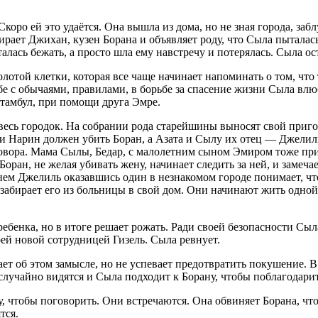
коро ей это удаётся. Она вышла из дома, но не зная города, за
бирает Джихан, кузен Борана и объявляет роду, что Сыла пыталась
алась бежать, а просто шла ему навстречу и потерялась. Сыла о
лотой клетки, которая все чаще начинает напоминать о том, что т
бе с обычаями, правилами, в борьбе за спасение жизни Сыла влю
Стамбул, при помощи друга Эмре.
 весь городок. На собрании рода старейшины выносят свой приго
 и Нарин должен убить Боран, а Азата и Сылу их отец — Джелиль
овора. Мама Сылы, Бедар, с малолетним сыном Эмиром тоже прие
 Боран, не желая убивать жену, начинает следить за ней, и заме
нем Джелиль оказавшись один в незнакомом городе понимает, что
 и забирает его из больницы в свой дом. Они начинают жить одн
ебенка, но в итоге решает рожать. Ради своей безопасности Сыл
оей новой сотрудницей Гизель. Сыла ревнует.
ет об этом замысле, но не успевает предотвратить покушение. В
лучайно видятся и Сыла подходит к Борану, чтобы поблагодарить,
, чтобы поговорить. Они встречаются. Она обвиняет Борана, что 
тся.