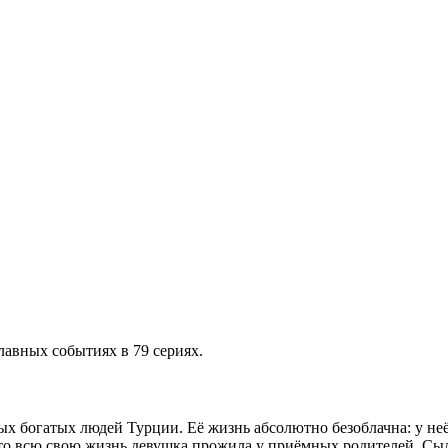
лавных событиях в 79 сериях.
 богатых людей Турции. Её жизнь абсолютно безоблачна: у неё 
 что всю свою жизнь девушка прожила у приёмных родителей. Сыл