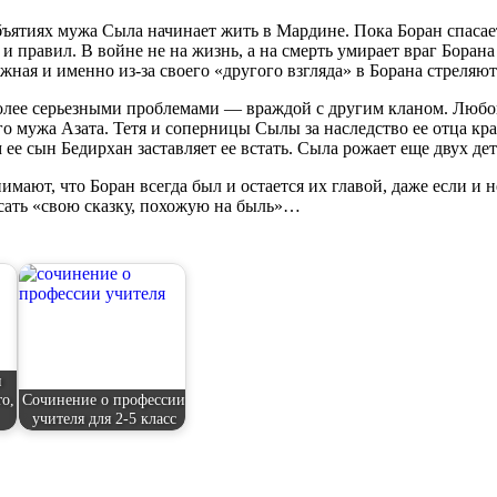
бъятиях мужа Сыла начинает жить в Мардине. Пока Боран спасает
 и правил. В войне не на жизнь, а на смерть умирает враг Боран
ная и именно из-за своего «другого взгляда» в Борана стреляют
более серьезными проблемами — враждой с другим кланом. Любо
о мужа Азата. Тетя и соперницы Сылы за наследство ее отца кр
м ее сын Бедирхан заставляет ее встать. Сыла рожает еще двух дет
ают, что Боран всегда был и остается их главой, даже если и н
сать «свою сказку, похожую на быль»…
и
о,
Сочинение о профессии
учителя для 2-5 класс