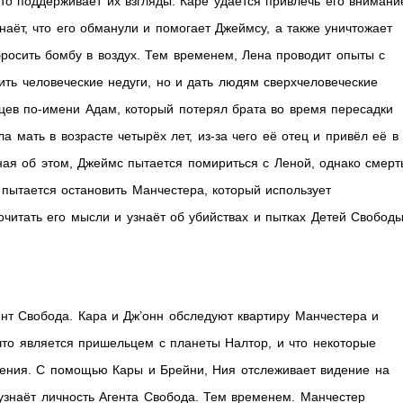
что поддерживает их взгляды. Каре удаётся привлечь его внимани
аёт, что его обманули и помогает Джеймсу, а также уничтожает
росить бомбу в воздух. Тем временем, Лена проводит опыты с
ить человеческие недуги, но и дать людям сверхчеловеческие
цев по-имени Адам, который потерял брата во время пересадки
ла мать в возрасте четырёх лет, из-за чего её отец и привёл её в
ая об этом, Джеймс пытается помириться с Леной, однако смерт
пытается остановить Манчестера, который использует
очитать его мысли и узнаёт об убийствах и пытках Детей Свободы
нт Свобода. Кара и Дж’онн обследуют квартиру Манчестера и
 что является пришельцем с планеты Налтор, и что некоторые
ения. С помощью Кары и Брейни, Ния отслеживает видение на
узнаёт личность Агента Свобода. Тем временем. Манчестер