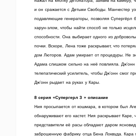
нажал на кнопку детонатора, заявив на камеру, 
и он сражается с Детьми Свободы. Манчестер узн
подавляющие генераторы, позволяя Супергёрл б
харун-элом, чтобы найти способ не только исцел
способности. Она выбирает одного из доброволь
почки. Вскоре, Лена тоже раскрывает, что потеря
дом Люторов. Адам умирает от процедуры. Не зн
Адама слишком сильно на неё повлияла. Дж’онн 
телепатический усилитель, чтобы Дж’онн смог пр
Дж’онн рыдает на руках у Кары.
8 серия «Супергерл 3 » описание
Ния просыпается от кошмара, в котором был Аге
обнаруживают его кастет. Ния раскрывает Каре,
представители её расы обладают даром ясновид
заброшенную фабрику отца Бена Локвуда. Кара 