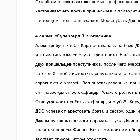
Флэшбеки показывают как семья профессора ист
настраивает его против пришельцев и приводит 
настоящем, Бен не позволяет Мерси убить Дженс
4 серия «Супергерл 3 » описание
Алекс требует, чтобы Кара оставалась на базе 
как очистить атмосферу от криптонита. Ещё оди
двух пришельцев-преступников, после чего Мерси
на людей, чтобы испортить репутацию инопланет
справиться с угрозой. Загипнотизированные при
они повреждают её скафандр. Алекс стреляет в н
Отис угрожает пробить скафандр, что убьёт Кар
ДЭО успевают арестовать брата и сестру, один и
Дженсену гипнотического паразита в ухо. Дж’онн
является парнем Фионы. Блэк помогает им обнар
закупает оружие, чтобы отомстить.