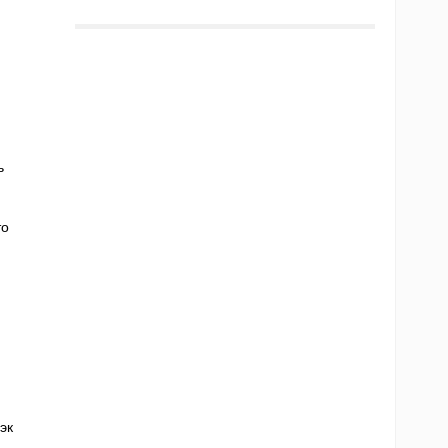
ь
то
эк