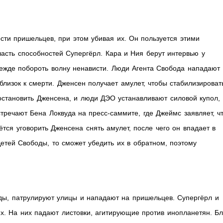
сти пришельцев, при этом убивая их. Он пользуется этими
часть способностей Супергёрл. Кара и Ния берут интервью у
ежде побороть волну ненависти. Люди Агента Свобода нападают
 близок к смерти. Дженсен получает амулет, чтобы стабилизироват
 остановить Дженсена, и люди ДЭО устанавливают силовой купол,
тречают Бена Локвуда на пресс-саммите, где Джеймс заявляет, ч
тся уговорить Дженсена снять амулет, после чего он впадает в
Детей Свободы, то сможет убедить их в обратном, поэтому
ы, патрулируют улицы и нападают на пришельцев. Супергёрл и
. На них падают листовки, агитирующие против инопланетян. Бл