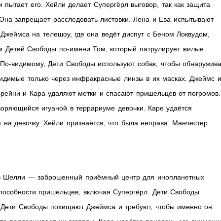
пытает его. Хейли делает Супергёрл выговор, так как защита
на запрещает расследовать листовки. Лена и Ева испытывают
 Джеймса на телешоу, где она ведёт диспут с Беном Локвудом,
ом Детей Свободы по-имени Том, который патрулирует жилые
 По-видимому, Дети Свободы используют собак, чтобы обнаружива
видимые только через инфракрасные линзы в их масках. Джеймс 
 Брейни и Кара удаляют метки и спасают пришельцев от погромов.
воряющийся игуаной в террариуме девочки. Каре удаётся
 на девочку. Хейли признаётся, что была неправа. Манчестер
ов Шелли — заброшенный приёмный центр для инопланетных
способности пришельцев, включая Супергёрл. Дети Свободы
. Дети Свободы похищают Джеймса и требуют, чтобы именно он