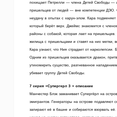
похищает Петрелли — члена Детей Свободы — и 
пришельцев от людей — вне компетенции ДЭО. О
неудачу в опытах с харун-элом. Кара подменяет
который берёт верх. Джеймс знакомится с член
районы с собакой, которая лает на пришельцев.
жилища с пришельцами и ставят на них метки, 
Кара узнают, что Ния страдает от нарколепсии.
Одним из пришельцев оказывается дракон, прит
утихомирить существо, разгневанное нападением
убивает группу Детей Свободы.
7 серия «Супергерл 3 » описание
Манчестер Блэк заманивает Супергёрл на остр
эмигрантов. Генераторы на острове подавляют 
запирают её в башне и собираются взорвать её