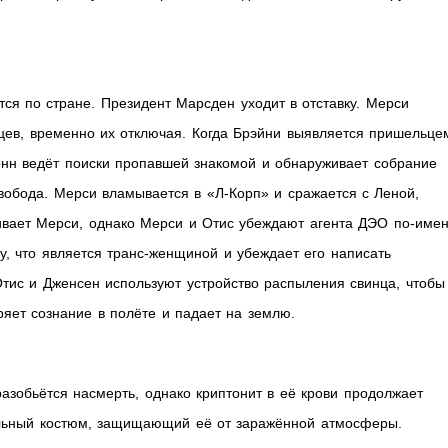
ся по стране. Президент Марсден уходит в отставку. Мерси
ев, временно их отключая. Когда Брэйни выявляется пришельце
’онн ведёт поиски пропавшей знакомой и обнаруживает собрание
вобода. Мерси вламывается в «Л-Корп» и сражается с Леной,
живает Мерси, однако Мерси и Отис убеждают агента ДЭО по-име
у, что является транс-женщиной и убеждает его написать
Отис и Дженсен используют устройство распыления свинца, чтобы
ряет сознание в полёте и падает на землю.
разобьётся насмерть, однако криптонит в её крови продолжает
альный костюм, защищающий её от заражённой атмосферы.