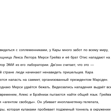
овидаться с соплеменниками, у Кары много забот по всему миру,
ощница Лекса Лютора Мерси Грейвз и её брат Отис нападают на
ор ЭМИ из его лаборатории. Дж’онн считает, что это —
сей стране люди начинают ненавидеть пришельцев. Кара
раются напасть на саммит, организованный президентом Марсден.
 однако Мерси удаётся бежать. Видеозапись нападения выдаёт вс
 временем, Алекс и Брэйниак пытаются найти общий язык. Грейв
 «агентом свободы». Он убивает инопланетянку-телепата,
ры, которая кулаками пробивает подземный тоннель в окружении