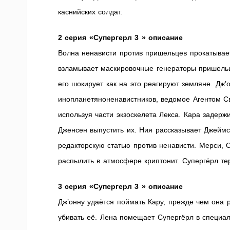
каснийских солдат.
2 серия «Супергерл 3 » описание
Волна ненависти против пришельцев прокатывает
взламывает маскировочные генераторы пришельц
его шокирует как на это реагируют земляне. Дж
инопланетяноненавистников, ведомое Агентом С
используя части экзоскелета Лекса. Кара задер
Дженсен выпустить их. Ния рассказывает Джеймс
редакторскую статью против ненависти. Мерси, 
распылить в атмосфере криптонит. Супергёрл те
3 серия «Супергерл 3 » описание
Дж’онну удаётся поймать Кару, прежде чем она 
убивать её. Лена помещает Супергёрл в специ