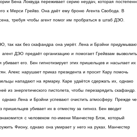
ории Бена Локвуда переживает серию неудач, которая постепенн
его к Мерси Грейвз. Она даёт ему броню Агента Свобода. В
ена, требуя чтобы агент помог им пробраться в штаб ДЭО.
ДЭО, так как без скафандра она умрёт. Лена и Брэйни придумываю
н агент ДЭО предаёт организацию и помогает Грейвзам вызволить
 убивает его. Бен гипнотизирует этих пришельцев и насылает их
ян. Алекс нарушает приказ президента и просит Кару помочь
шельцы нападают на ярмарку. Каре удаётся сдержать их, однако
её из энергетического пистолета, чтобы перезарядить скафандр.
у, однако Лена и Брэйни успевают очистить атмосферу. Прежде ч
з пришельцев убивает их в отместку за гипноз. Бен вводит
 знакомится с человеком по-имени Манчестер Блэк, который
ужить Фиону, однако она умирает у него на руках. Манчестер